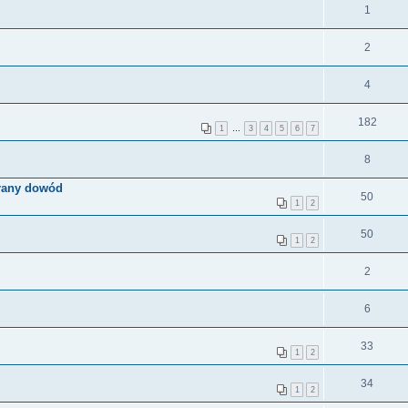
1
2
4
182
1
…
3
4
5
6
7
8
brany dowód
50
1
2
50
1
2
2
6
33
1
2
34
1
2