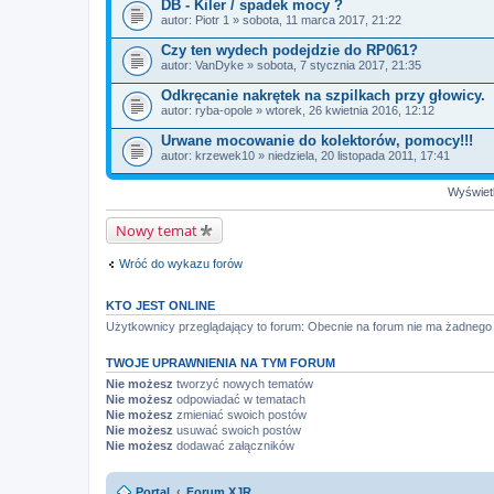
DB - Kiler / spadek mocy ?
autor:
Piotr 1
» sobota, 11 marca 2017, 21:22
Czy ten wydech podejdzie do RP061?
autor:
VanDyke
» sobota, 7 stycznia 2017, 21:35
Odkręcanie nakrętek na szpilkach przy głowicy.
autor:
ryba-opole
» wtorek, 26 kwietnia 2016, 12:12
Urwane mocowanie do kolektorów, pomocy!!!
autor:
krzewek10
» niedziela, 20 listopada 2011, 17:41
Wyświetl
Nowy temat
Wróć do wykazu forów
KTO JEST ONLINE
Użytkownicy przeglądający to forum: Obecnie na forum nie ma żadnego
TWOJE UPRAWNIENIA NA TYM FORUM
Nie możesz
tworzyć nowych tematów
Nie możesz
odpowiadać w tematach
Nie możesz
zmieniać swoich postów
Nie możesz
usuwać swoich postów
Nie możesz
dodawać załączników
Portal
Forum XJR