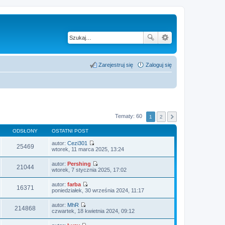
Zarejestruj się
Zaloguj się
Tematy: 60
1
2
ODSŁONY
OSTATNI POST
autor:
Cezi301
25469
W
wtorek, 11 marca 2025, 13:24
y
ś
autor:
Pershing
w
21044
W
wtorek, 7 stycznia 2025, 17:02
i
y
e
ś
autor:
farba
t
w
16371
W
poniedziałek, 30 września 2024, 11:17
l
i
y
n
e
ś
a
autor:
MhR
t
w
214868
j
W
czwartek, 18 kwietnia 2024, 09:12
l
i
n
y
n
e
o
ś
a