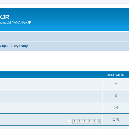
XJR
motocykli YAMAHA XJR.
 ręku.
Wydechy.
ODPOWIEDZI
5
0
14
176
1
2
3
4
5
6