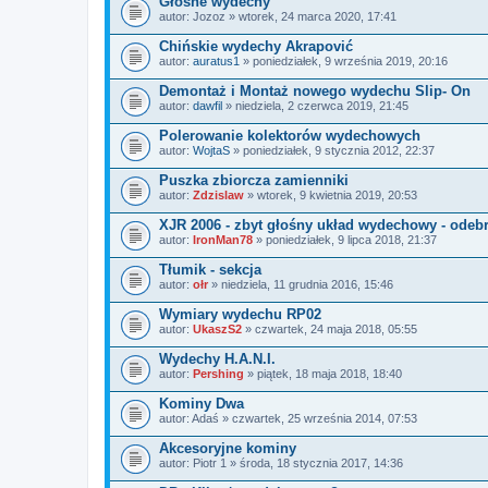
Głośne wydechy
autor:
Jozoz
» wtorek, 24 marca 2020, 17:41
Chińskie wydechy Akrapović
autor:
auratus1
» poniedziałek, 9 września 2019, 20:16
Demontaż i Montaż nowego wydechu Slip- On
autor:
dawfil
» niedziela, 2 czerwca 2019, 21:45
Polerowanie kolektorów wydechowych
autor:
WojtaS
» poniedziałek, 9 stycznia 2012, 22:37
Puszka zbiorcza zamienniki
autor:
Zdzislaw
» wtorek, 9 kwietnia 2019, 20:53
XJR 2006 - zbyt głośny układ wydechowy - ode
autor:
IronMan78
» poniedziałek, 9 lipca 2018, 21:37
Tłumik - sekcja
autor:
ołr
» niedziela, 11 grudnia 2016, 15:46
Wymiary wydechu RP02
autor:
UkaszS2
» czwartek, 24 maja 2018, 05:55
Wydechy H.A.N.I.
autor:
Pershing
» piątek, 18 maja 2018, 18:40
Kominy Dwa
autor:
Adaś
» czwartek, 25 września 2014, 07:53
Akcesoryjne kominy
autor:
Piotr 1
» środa, 18 stycznia 2017, 14:36