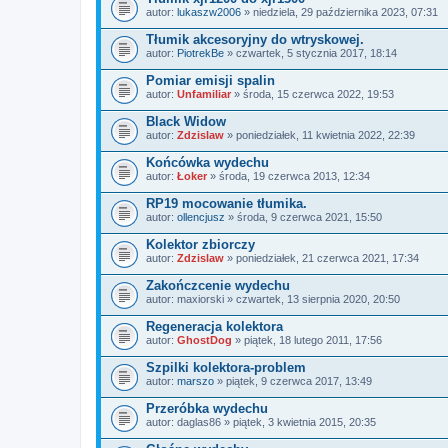
autor:
lukaszw2006
» niedziela, 29 października 2023, 07:31
Tłumik akcesoryjny do wtryskowej.
autor:
PiotrekBe
» czwartek, 5 stycznia 2017, 18:14
Pomiar emisji spalin
autor:
Unfamiliar
» środa, 15 czerwca 2022, 19:53
Black Widow
autor:
Zdzislaw
» poniedziałek, 11 kwietnia 2022, 22:39
Końcówka wydechu
autor:
Łoker
» środa, 19 czerwca 2013, 12:34
RP19 mocowanie tłumika.
autor:
ollencjusz
» środa, 9 czerwca 2021, 15:50
Kolektor zbiorczy
autor:
Zdzislaw
» poniedziałek, 21 czerwca 2021, 17:34
Zakończcenie wydechu
autor:
maxiorski
» czwartek, 13 sierpnia 2020, 20:50
Regeneracja kolektora
autor:
GhostDog
» piątek, 18 lutego 2011, 17:56
Szpilki kolektora-problem
autor:
marszo
» piątek, 9 czerwca 2017, 13:49
Przeróbka wydechu
autor:
daglas86
» piątek, 3 kwietnia 2015, 20:35