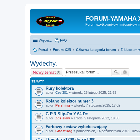
FORUM-YAMAHA 
Forum użytkowników i miłośników 
Więcej…
FAQ
Portal
Forum XJR
Główna kategoria forum
Z kluczem w
Wydechy.
Nowy temat
TEMATY
Rury kolektora
autor:
Cezi301
» wtorek, 25 lutego 2025, 21:53
Kolano kolektor numer 3
autor:
Pershing
» wtorek, 7 stycznia 2025, 17:02
G.P.R Slip-On Y.64.De
autor:
Zdzislaw
» środa, 9 listopada 2022, 19:35
Farbowy zestaw wybebeszający
autor:
GhostDog
» poniedziałek, 14 października 2013, 10:56
Tłumik xjr1200 do xjr1300