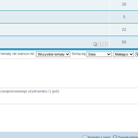
20
5
22
50
1
2
 tematy nie starsze niż:
Sortuj wg
 zarejestrowanego użytkownika i 1 gość
Kontakt z nami
Zespół admin