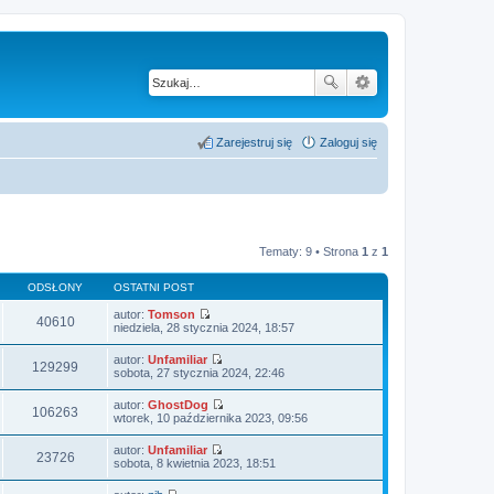
Zarejestruj się
Zaloguj się
Tematy: 9 • Strona
1
z
1
ODSŁONY
OSTATNI POST
autor:
Tomson
40610
W
niedziela, 28 stycznia 2024, 18:57
y
ś
autor:
Unfamiliar
w
129299
W
sobota, 27 stycznia 2024, 22:46
i
y
e
ś
autor:
GhostDog
t
w
106263
W
wtorek, 10 października 2023, 09:56
l
i
y
n
e
ś
a
autor:
Unfamiliar
t
w
23726
j
W
sobota, 8 kwietnia 2023, 18:51
l
i
n
y
n
e
o
ś
a