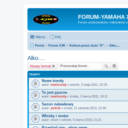
FORUM-YAMAHA 
Forum użytkowników i miłośników 
Więcej…
FAQ
Portal
Forum XJR
Kultura przez duże "K".
Alko....
Alko....
Nowy temat
TEMATY
Nowe trendy
autor:
mariuszdg
» wtorek, 3 maja 2011, 23:29
To jest pyszne
autor:
mariuszdg
» środa, 2 marca 2011, 19:11
Sezon nalewkowy
autor:
andzik
» środa, 21 sierpnia 2013, 13:39
Whisky i motor
autor:
chom
» wtorek, 5 marca 2019, 21:21
Przegląd piw - stron www.