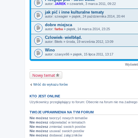
autor:
JAREK
» czwartek, 3 marca 2011, 09:22
jak pić i inne kulturalne tematy
autor:
szwagier
» piątek, 24 października 2014, 20:44
dobre miejsca
autor:
farba
» piątek, 14 marca 2014, 23:25
Czlowiek- wielbłąd.
autor:
Bitels
» środa, 19 września 2012, 13:09
Wino
autor:
czaxyx66
» piątek, 15 lipca 2011, 13:17
Wyświetl
Nowy temat
Wróć do wykazu forów
KTO JEST ONLINE
Użytkownicy przeglądający to forum: Obecnie na forum nie ma żadnego
TWOJE UPRAWNIENIA NA TYM FORUM
Nie możesz
tworzyć nowych tematów
Nie możesz
odpowiadać w tematach
Nie możesz
zmieniać swoich postów
Nie możesz
usuwać swoich postów
Nie możesz
dodawać załączników