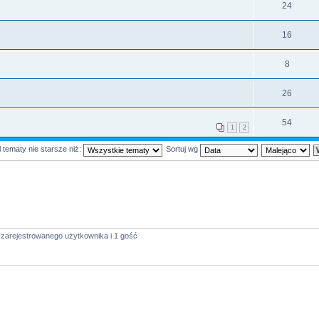
24
16
8
26
54
1
2
 tematy nie starsze niż:
Sortuj wg
 zarejestrowanego użytkownika i 1 gość