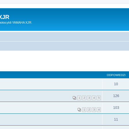
XJR
motocykli YAMAHA XJR.
ODPOWIEDZI
10
126
1
2
3
4
5
103
1
2
3
4
11