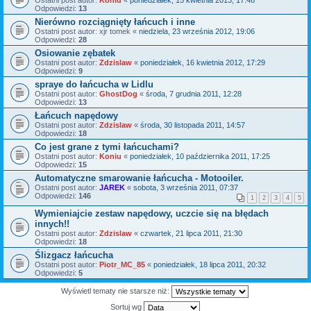
Ostatni post autor:
Koniu
«
poniedziałek, 15 kwietnia 2013, 17:48
Odpowiedzi:
13
Nierówno rozciągnięty łańcuch i inne
Ostatni post autor:
xjr tomek
«
niedziela, 23 września 2012, 19:06
Odpowiedzi:
28
Osiowanie zębatek
Ostatni post autor:
Zdzislaw
«
poniedziałek, 16 kwietnia 2012, 17:29
Odpowiedzi:
9
spraye do łańcucha w Lidlu
Ostatni post autor:
GhostDog
«
środa, 7 grudnia 2011, 12:28
Odpowiedzi:
13
Łańcuch napędowy
Ostatni post autor:
Zdzislaw
«
środa, 30 listopada 2011, 14:57
Odpowiedzi:
18
Co jest grane z tymi łańcuchami?
Ostatni post autor:
Koniu
«
poniedziałek, 10 października 2011, 17:25
Odpowiedzi:
15
Automatyczne smarowanie łańcucha - Motooiler.
Ostatni post autor:
JAREK
«
sobota, 3 września 2011, 07:37
Odpowiedzi:
146
1
2
3
4
5
Wymieniajcie zestaw napędowy, uczcie się na błędach
innych!!
Ostatni post autor:
Zdzislaw
«
czwartek, 21 lipca 2011, 21:30
Odpowiedzi:
18
Ślizgacz łańcucha
Ostatni post autor:
Piotr_MC_85
«
poniedziałek, 18 lipca 2011, 20:32
Odpowiedzi:
5
Wyświetl tematy nie starsze niż:
Sortuj wg