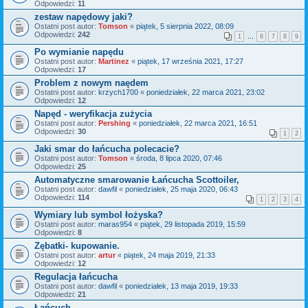
Odpowiedzi:
11
zestaw napędowy jaki?
Ostatni post autor:
Tomson
«
piątek, 5 sierpnia 2022, 08:09
Odpowiedzi:
242
1
…
6
7
8
9
Po wymianie napędu
Ostatni post autor:
Martinez
«
piątek, 17 września 2021, 17:27
Odpowiedzi:
17
Problem z nowym naędem
Ostatni post autor:
krzych1700
«
poniedziałek, 22 marca 2021, 23:02
Odpowiedzi:
12
Napęd - weryfikacja zużycia
Ostatni post autor:
Pershing
«
poniedziałek, 22 marca 2021, 16:51
Odpowiedzi:
30
1
2
Jaki smar do łańcucha polecacie?
Ostatni post autor:
Tomson
«
środa, 8 lipca 2020, 07:46
Odpowiedzi:
25
Automatyczne smarowanie Łańcucha Scottoiler,
Ostatni post autor:
dawfil
«
poniedziałek, 25 maja 2020, 06:43
Odpowiedzi:
114
1
2
3
4
Wymiary lub symbol łożyska?
Ostatni post autor:
maras954
«
piątek, 29 listopada 2019, 15:59
Odpowiedzi:
8
Zębatki- kupowanie.
Ostatni post autor:
artur
«
piątek, 24 maja 2019, 21:33
Odpowiedzi:
12
Regulacja łańcucha
Ostatni post autor:
dawfil
«
poniedziałek, 13 maja 2019, 19:33
Odpowiedzi:
21
Łańcuch