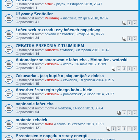
Ostatni post autor:
artur
«
piątek, 2 listopada 2018, 23:47
Odpowiedzi:
1
Używany Scottoiler
Ostatni post autor:
Pershing
«
niedziela, 22 lipca 2018, 07:37
Odpowiedzi:
41
1
2
Łańcuszek rozrządu czy łańcuch napędowy
Ostatni post autor:
nakano
«
czwartek, 5 maja 2016, 06:27
Odpowiedzi:
34
1
2
ZĘBATKA PRZEDNIA Z TŁUMIKIEM
Ostatni post autor:
hubertm
«
wtorek, 3 listopada 2015, 11:42
Odpowiedzi:
14
Automatyczne smarowanie łańcucha - Motooiler - wnioski
Ostatni post autor:
Zdzislaw
«
wtorek, 26 maja 2015, 15:09
Odpowiedzi:
110
1
2
3
4
Zakuwarka - jaką kupić a jaką omijać z daleka
Ostatni post autor:
Zdzislaw
«
czwartek, 18 grudnia 2014, 01:15
Odpowiedzi:
15
Absorber / sprzęgło tylnego koła - bicie
Ostatni post autor:
Zdzislaw
«
poniedziałek, 28 lipca 2014, 21:37
Odpowiedzi:
15
napinanie łańcucha
Ostatni post autor:
thomy
«
niedziela, 14 lipca 2013, 08:04
Odpowiedzi:
64
1
2
3
motanie zębatek
Ostatni post autor:
farba
«
środa, 19 czerwca 2013, 13:51
Odpowiedzi:
121
1
2
3
4
5
Przeniesienie napędu a straty energii.