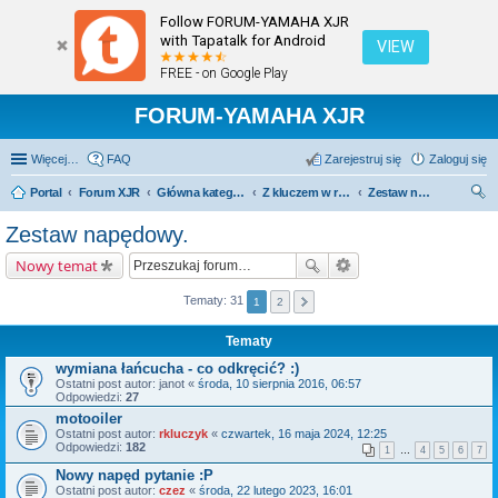
Follow FORUM-YAMAHA XJR
with Tapatalk for Android
VIEW
FREE - on Google Play
FORUM-YAMAHA XJR
Więcej…
FAQ
Zarejestruj się
Zaloguj się
Portal
Forum XJR
Główna kategoria forum
Z kluczem w ręku.
Zestaw napędowy.
zu
Zestaw napędowy.
kaj
Nowy temat
Tematy: 31
1
2
Tematy
wymiana łańcucha - co odkręcić? :)
Ostatni post autor:
janot
«
środa, 10 sierpnia 2016, 06:57
Odpowiedzi:
27
motooiler
Ostatni post autor:
rkluczyk
«
czwartek, 16 maja 2024, 12:25
Odpowiedzi:
182
1
…
4
5
6
7
Nowy napęd pytanie :P
Ostatni post autor:
czez
«
środa, 22 lutego 2023, 16:01