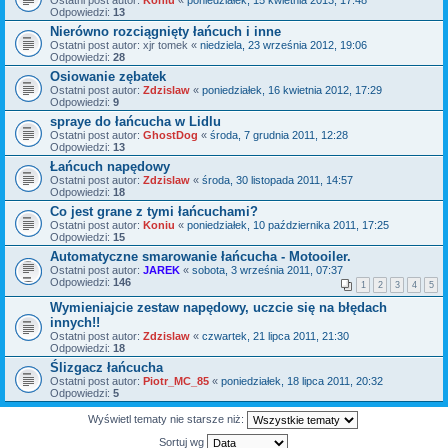
Ostatni post autor:
Koniu
«
poniedziałek, 15 kwietnia 2013, 17:48
Odpowiedzi:
13
Nierówno rozciągnięty łańcuch i inne
Ostatni post autor:
xjr tomek
«
niedziela, 23 września 2012, 19:06
Odpowiedzi:
28
Osiowanie zębatek
Ostatni post autor:
Zdzislaw
«
poniedziałek, 16 kwietnia 2012, 17:29
Odpowiedzi:
9
spraye do łańcucha w Lidlu
Ostatni post autor:
GhostDog
«
środa, 7 grudnia 2011, 12:28
Odpowiedzi:
13
Łańcuch napędowy
Ostatni post autor:
Zdzislaw
«
środa, 30 listopada 2011, 14:57
Odpowiedzi:
18
Co jest grane z tymi łańcuchami?
Ostatni post autor:
Koniu
«
poniedziałek, 10 października 2011, 17:25
Odpowiedzi:
15
Automatyczne smarowanie łańcucha - Motooiler.
Ostatni post autor:
JAREK
«
sobota, 3 września 2011, 07:37
Odpowiedzi:
146
1
2
3
4
5
Wymieniajcie zestaw napędowy, uczcie się na błędach
innych!!
Ostatni post autor:
Zdzislaw
«
czwartek, 21 lipca 2011, 21:30
Odpowiedzi:
18
Ślizgacz łańcucha
Ostatni post autor:
Piotr_MC_85
«
poniedziałek, 18 lipca 2011, 20:32
Odpowiedzi:
5
Wyświetl tematy nie starsze niż:
Sortuj wg