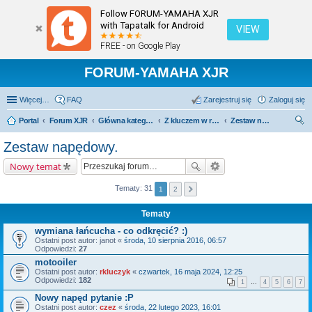
Follow FORUM-YAMAHA XJR
with Tapatalk for Android
VIEW
FREE - on Google Play
FORUM-YAMAHA XJR
Więcej…
FAQ
Zarejestruj się
Zaloguj się
Portal
Forum XJR
Główna kategoria forum
Z kluczem w ręku.
Zestaw napędowy.
zu
Zestaw napędowy.
kaj
Nowy temat
Tematy: 31
1
2
Tematy
wymiana łańcucha - co odkręcić? :)
Ostatni post autor:
janot
«
środa, 10 sierpnia 2016, 06:57
Odpowiedzi:
27
motooiler
Ostatni post autor:
rkluczyk
«
czwartek, 16 maja 2024, 12:25
Odpowiedzi:
182
1
…
4
5
6
7
Nowy napęd pytanie :P
Ostatni post autor:
czez
«
środa, 22 lutego 2023, 16:01