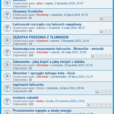
Ostatni post autor:
artur
«
piątek, 2 listopada 2018, 23:47
Odpowiedzi:
1
Używany Scottoiler
Ostatni post autor:
Pershing
«
niedziela, 22 lipca 2018, 07:37
Odpowiedzi:
41
1
2
Łańcuszek rozrządu czy łańcuch napędowy
Ostatni post autor:
nakano
«
czwartek, 5 maja 2016, 06:27
Odpowiedzi:
34
1
2
ZĘBATKA PRZEDNIA Z TŁUMIKIEM
Ostatni post autor:
hubertm
«
wtorek, 3 listopada 2015, 11:42
Odpowiedzi:
14
Automatyczne smarowanie łańcucha - Motooiler - wnioski
Ostatni post autor:
Zdzislaw
«
wtorek, 26 maja 2015, 15:09
Odpowiedzi:
110
1
2
3
4
Zakuwarka - jaką kupić a jaką omijać z daleka
Ostatni post autor:
Zdzislaw
«
czwartek, 18 grudnia 2014, 01:15
Odpowiedzi:
15
Absorber / sprzęgło tylnego koła - bicie
Ostatni post autor:
Zdzislaw
«
poniedziałek, 28 lipca 2014, 21:37
Odpowiedzi:
15
napinanie łańcucha
Ostatni post autor:
thomy
«
niedziela, 14 lipca 2013, 08:04
Odpowiedzi:
64
1
2
3
motanie zębatek
Ostatni post autor:
farba
«
środa, 19 czerwca 2013, 13:51
Odpowiedzi:
121
1
2
3
4
5
Przeniesienie napędu a straty energii.