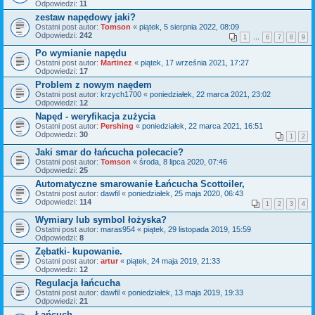
Odpowiedzi:
11
zestaw napędowy jaki?
Ostatni post autor:
Tomson
«
piątek, 5 sierpnia 2022, 08:09
Odpowiedzi:
242
1
…
6
7
8
9
Po wymianie napędu
Ostatni post autor:
Martinez
«
piątek, 17 września 2021, 17:27
Odpowiedzi:
17
Problem z nowym naędem
Ostatni post autor:
krzych1700
«
poniedziałek, 22 marca 2021, 23:02
Odpowiedzi:
12
Napęd - weryfikacja zużycia
Ostatni post autor:
Pershing
«
poniedziałek, 22 marca 2021, 16:51
Odpowiedzi:
30
1
2
Jaki smar do łańcucha polecacie?
Ostatni post autor:
Tomson
«
środa, 8 lipca 2020, 07:46
Odpowiedzi:
25
Automatyczne smarowanie Łańcucha Scottoiler,
Ostatni post autor:
dawfil
«
poniedziałek, 25 maja 2020, 06:43
Odpowiedzi:
114
1
2
3
4
Wymiary lub symbol łożyska?
Ostatni post autor:
maras954
«
piątek, 29 listopada 2019, 15:59
Odpowiedzi:
8
Zębatki- kupowanie.
Ostatni post autor:
artur
«
piątek, 24 maja 2019, 21:33
Odpowiedzi:
12
Regulacja łańcucha
Ostatni post autor:
dawfil
«
poniedziałek, 13 maja 2019, 19:33
Odpowiedzi:
21
Łańcuch