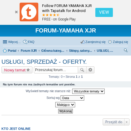
Follow FORUM-YAMAHA XJR
with Tapatalk for Android
VIEW
FREE - on Google Play
FORUM-YAMAHA XJR
Więcej…
FAQ
Zarejestruj się
Zaloguj się
Portal
Forum XJR
Główna kategoria forum
Sklepy, salony, serwisy - polecamy; odradzamy.
USŁUGI, SPRZEDAŻ - OFERTY.
zu
USŁUGI, SPRZEDAŻ - OFERTY.
kaj
Nowy temat
Tematy: 0 • Strona
1
z
1
Na tym forum nie ma żadnych tematów ani postów.
Wyświetl tematy nie starsze niż:
Sortuj wg
Przejdź do
KTO JEST ONLINE