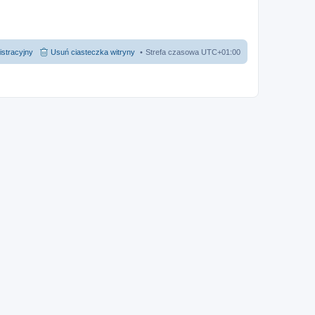
istracyjny
Usuń ciasteczka witryny
Strefa czasowa
UTC+01:00