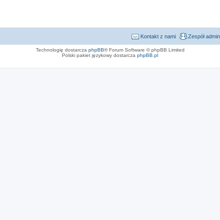
Kontakt z nami
Zespół admin
Technologię dostarcza
phpBB
® Forum Software © phpBB Limited
Polski pakiet językowy dostarcza
phpBB.pl