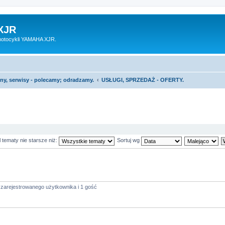
XJR
motocykli YAMAHA XJR.
ony, serwisy - polecamy; odradzamy.
USŁUGI, SPRZEDAŻ - OFERTY.
 tematy nie starsze niż:
Sortuj wg
 zarejestrowanego użytkownika i 1 gość