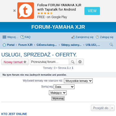
Follow FORUM-YAMAHA XJR
with Tapatalk for Android
VIEW
FREE - on Google Play
FORUM-YAMAHA XJR
Więcej…
FAQ
Zarejestruj się
Zaloguj się
Portal
Forum XJR
Główna kategoria forum
Sklepy, salony, serwisy - polecamy; odradzamy.
USŁUGI, SPRZEDAŻ - OFERTY.
zu
USŁUGI, SPRZEDAŻ - OFERTY.
kaj
Nowy temat
Tematy: 0 • Strona
1
z
1
Na tym forum nie ma żadnych tematów ani postów.
Wyświetl tematy nie starsze niż:
Sortuj wg
Przejdź do
KTO JEST ONLINE