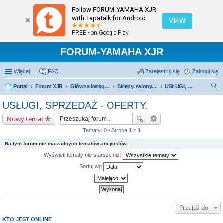
Follow FORUM-YAMAHA XJR
with Tapatalk for Android
VIEW
FREE - on Google Play
FORUM-YAMAHA XJR
Więcej…
FAQ
Zarejestruj się
Zaloguj się
Portal
Forum XJR
Główna kategoria forum
Sklepy, salony, serwisy - polecamy; odradzamy.
USŁUGI, SPRZEDAŻ - OFERTY.
zu
USŁUGI, SPRZEDAŻ - OFERTY.
kaj
Nowy temat
Tematy: 0 • Strona
1
z
1
Na tym forum nie ma żadnych tematów ani postów.
Wyświetl tematy nie starsze niż:
Sortuj wg
Przejdź do
KTO JEST ONLINE