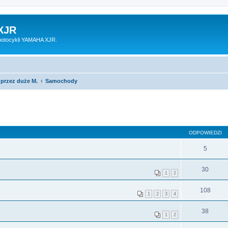
XJR
motocykli YAMAHA XJR.
 przez duże M.
Samochody
ODPOWIEDZI
5
30
1
2
108
1
2
3
4
38
1
2