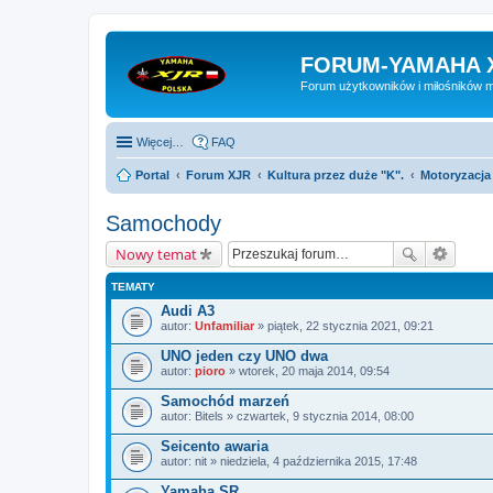
FORUM-YAMAHA 
Forum użytkowników i miłośników 
Więcej…
FAQ
Portal
Forum XJR
Kultura przez duże "K".
Motoryzacja
Samochody
Nowy temat
TEMATY
Audi A3
autor:
Unfamiliar
» piątek, 22 stycznia 2021, 09:21
UNO jeden czy UNO dwa
autor:
pioro
» wtorek, 20 maja 2014, 09:54
Samochód marzeń
autor:
Bitels
» czwartek, 9 stycznia 2014, 08:00
Seicento awaria
autor:
nit
» niedziela, 4 października 2015, 17:48
Yamaha SR