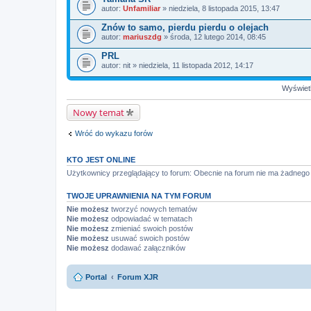
autor:
Unfamiliar
» niedziela, 8 listopada 2015, 13:47
Znów to samo, pierdu pierdu o olejach
autor:
mariuszdg
» środa, 12 lutego 2014, 08:45
PRL
autor:
nit
» niedziela, 11 listopada 2012, 14:17
Wyświetl
Nowy temat
Wróć do wykazu forów
KTO JEST ONLINE
Użytkownicy przeglądający to forum: Obecnie na forum nie ma żadnego
TWOJE UPRAWNIENIA NA TYM FORUM
Nie możesz
tworzyć nowych tematów
Nie możesz
odpowiadać w tematach
Nie możesz
zmieniać swoich postów
Nie możesz
usuwać swoich postów
Nie możesz
dodawać załączników
Portal
Forum XJR