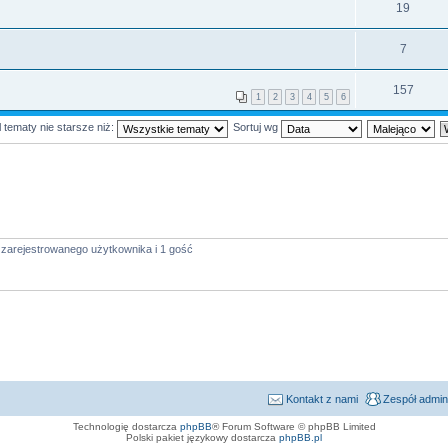
19
7
157
1
2
3
4
5
6
 tematy nie starsze niż:
Sortuj wg
 zarejestrowanego użytkownika i 1 gość
Kontakt z nami
Zespół admin
Technologię dostarcza
phpBB
® Forum Software © phpBB Limited
Polski pakiet językowy dostarcza
phpBB.pl