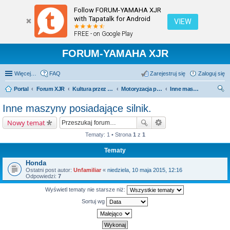
Follow FORUM-YAMAHA XJR
with Tapatalk for Android
VIEW
FREE - on Google Play
FORUM-YAMAHA XJR
Więcej…
FAQ
Zarejestruj się
Zaloguj się
Portal
Forum XJR
Kultura przez duże "K".
Motoryzacja przez duże M.
Inne maszyny posiadające silnik.
zu
Inne maszyny posiadające silnik.
kaj
Nowy temat
Tematy: 1 • Strona
1
z
1
Tematy
Honda
Ostatni post autor:
Unfamiliar
«
niedziela, 10 maja 2015, 12:16
Odpowiedzi:
7
Wyświetl tematy nie starsze niż:
Sortuj wg