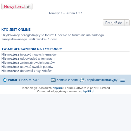
Nowy temat
Tematy: 1 • Strona
1
z
1
Przejdź do
KTO JEST ONLINE
Użytkownicy przeglądający to forum: Obecnie na forum nie ma żadnego
zarejestrowanego użytkownika i 1 gość
TWOJE UPRAWNIENIA NA TYM FORUM
Nie możesz
tworzyć nowych tematów
Nie możesz
odpowiadać w tematach
Nie możesz
zmieniać swoich postów
Nie możesz
usuwać swoich postów
Nie możesz
dodawać załączników
Portal
Forum XJR
Kontakt z nami
Zespół administracyjny
Technologię dostarcza
phpBB
® Forum Software © phpBB Limited
Polski pakiet językowy dostarcza
phpBB.pl