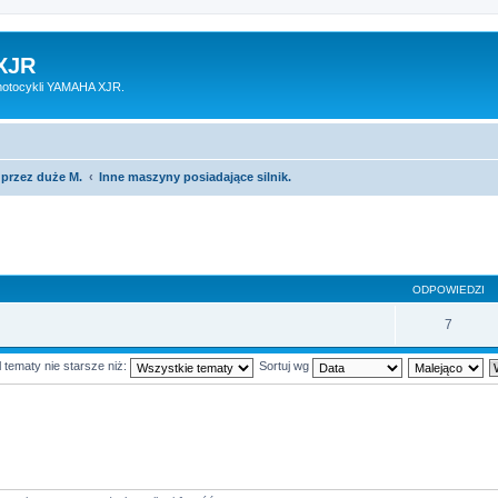
XJR
motocykli YAMAHA XJR.
 przez duże M.
Inne maszyny posiadające silnik.
ODPOWIEDZI
7
 tematy nie starsze niż:
Sortuj wg