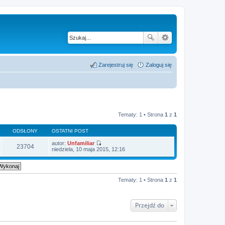
Zarejestruj się
Zaloguj się
Tematy: 1 • Strona
1
z
1
ODSŁONY
OSTATNI POST
autor:
Unfamiliar
23704
W
niedziela, 10 maja 2015, 12:16
y
ś
w
i
e
Tematy: 1 • Strona
1
z
1
t
l
n
a
Przejdź do
j
n
o