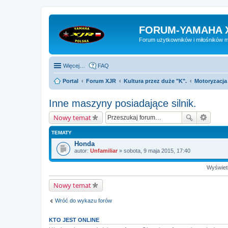
FORUM-YAMAHA 
Forum użytkowników i miłośników 
Więcej…
FAQ
Portal
Forum XJR
Kultura przez duże "K".
Motoryzacja
Inne maszyny posiadające silnik.
Nowy temat
TEMATY
Honda
autor:
Unfamiliar
» sobota, 9 maja 2015, 17:40
Wyświetl
Nowy temat
Wróć do wykazu forów
KTO JEST ONLINE