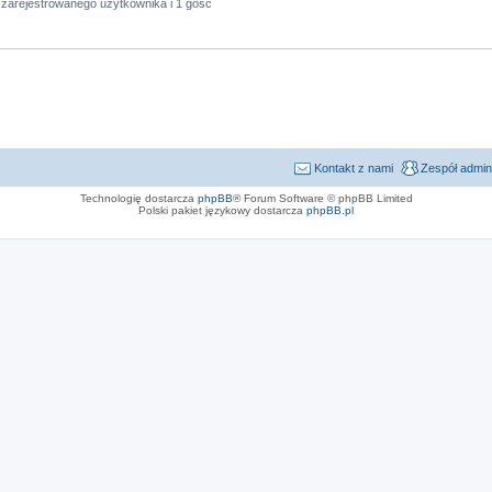
 zarejestrowanego użytkownika i 1 gość
Kontakt z nami
Zespół admin
Technologię dostarcza
phpBB
® Forum Software © phpBB Limited
Polski pakiet językowy dostarcza
phpBB.pl