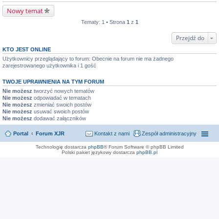
Nowy temat
Tematy: 1 • Strona
1
z
1
Przejdź do
KTO JEST ONLINE
Użytkownicy przeglądający to forum: Obecnie na forum nie ma żadnego
zarejestrowanego użytkownika i 1 gość
TWOJE UPRAWNIENIA NA TYM FORUM
Nie możesz
tworzyć nowych tematów
Nie możesz
odpowiadać w tematach
Nie możesz
zmieniać swoich postów
Nie możesz
usuwać swoich postów
Nie możesz
dodawać załączników
Portal
Forum XJR
Kontakt z nami
Zespół administracyjny
Technologię dostarcza
phpBB
® Forum Software © phpBB Limited
Polski pakiet językowy dostarcza
phpBB.pl