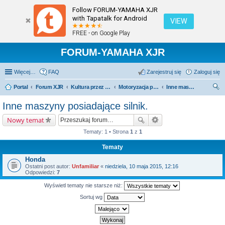
Follow FORUM-YAMAHA XJR
with Tapatalk for Android
VIEW
FREE - on Google Play
FORUM-YAMAHA XJR
Więcej…
FAQ
Zarejestruj się
Zaloguj się
Portal
Forum XJR
Kultura przez duże "K".
Motoryzacja przez duże M.
Inne maszyny posiadające silnik.
zu
Inne maszyny posiadające silnik.
kaj
Nowy temat
Tematy: 1 • Strona
1
z
1
Tematy
Honda
Ostatni post autor:
Unfamiliar
«
niedziela, 10 maja 2015, 12:16
Odpowiedzi:
7
Wyświetl tematy nie starsze niż:
Sortuj wg