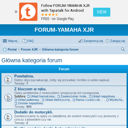
Follow FORUM-YAMAHA XJR
with Tapatalk for Android
VIEW
FREE - on Google Play
FORUM-YAMAHA XJR
Więcej…
FAQ
Zarejestruj się
Zaloguj się
Portal
Forum XJR
Główna kategoria forum
zu
Główna kategoria forum
kaj
Forum
Powitalnia.
Dobry obyczaj nakazuje, żeby się przywitać i krótko o sobie napisać.
Tematy:
7
Z kluczem w ręku.
Opisy problemów z motocyklem i propozycje ich rozwiązania.
Subfora:
Układ hamulcowy.
,
Zawieszenie i koła.
,
Układ napędowy szeroko pojęty - silnik, sprzęgło, skrzynia.
,
Układ paliwowy.
,
Układ elektryczny.
,
Rama i części obudowy.
,
Wydechy.
,
Zestaw napędowy.
Tematy:
904
Dodatki do motocykli.
Zamieszczamy tu opisy co dadalismy do swoich motocykli i czy jestesmy z
rzeczy zadowoleni czy nie.
Tematy:
2