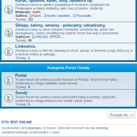
Kurtki, spodnie, kaski, buty, rękawice itp.
Zamieszczamy to opinie o posiadanych kurtkach, spodniach itp.
Podawajcie w miarę dokładny opis rzeczy:marka, model itp.
Moderator:
balth
Subfora:
Kaski.
,
Kurtki i spodnie.
,
Pozostałe.
Tematy:
111
Sklepy, salony, serwisy - polecamy; odradzamy.
Zamieszczamy tu dane sklepów, komisów, serwisów itp. gdzie nas
obsługiwano, i które chcielibysmy polecić innym lub wręcz przeciwnie.
Subforum:
USŁUGI, SPRZEDAŻ - OFERTY.
Tematy:
86
Linkownia.
Zamieszczamy tu linki do ciekawych stron, pisząc w temacie czego dotyczą, a
w poście krótko je opisując.
Tematy:
1
Kategoria Portal i Sondy
Portal
To jest forum do umieszczania newsów w Portalu. W tym forum tylko
moderatorzy mogą zakładac nowe tematy
Tematy:
4
Sondy
To jest forum do umieszczania sond które będą w portalu, tutaj tylko
moderatorzy mogą umieszczać sondy i pisać posty.
Tematy:
5
Przejdź do
KTO JEST ONLINE
Użytkownicy przeglądający to forum: Obecnie na forum nie ma żadnego
zarejestrowanego użytkownika i 1 gość