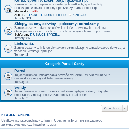
Kurtki, spodnie, kaski, buty, rękawice itp.
Zamieszczamy to opinie o posiadanych kurtkach, spodniach itp.
Podawajcie w miarę dokładny opis rzeczy:marka, model itp.
Moderator:
balth
Subfora:
Kaski.
,
Kurtki i spodnie.
,
Pozostałe.
Tematy:
111
Sklepy, salony, serwisy - polecamy; odradzamy.
Zamieszczamy tu dane sklepów, komisów, serwisów itp. gdzie nas
obsługiwano, i które chcielibysmy polecić innym lub wręcz przeciwnie.
Subforum:
USŁUGI, SPRZEDAŻ - OFERTY.
Tematy:
86
Linkownia.
Zamieszczamy tu linki do ciekawych stron, pisząc w temacie czego dotyczą, a
w poście krótko je opisując.
Tematy:
1
Kategoria Portal i Sondy
Portal
To jest forum do umieszczania newsów w Portalu. W tym forum tylko
moderatorzy mogą zakładac nowe tematy
Tematy:
4
Sondy
To jest forum do umieszczania sond które będą w portalu, tutaj tylko
moderatorzy mogą umieszczać sondy i pisać posty.
Tematy:
5
Przejdź do
KTO JEST ONLINE
Użytkownicy przeglądający to forum: Obecnie na forum nie ma żadnego
zarejestrowanego użytkownika i 1 gość