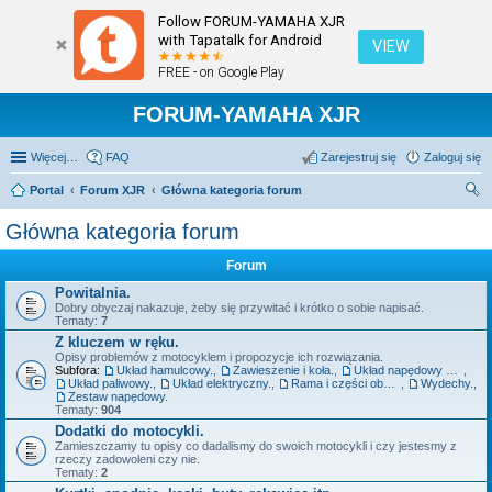
Follow FORUM-YAMAHA XJR
with Tapatalk for Android
VIEW
FREE - on Google Play
FORUM-YAMAHA XJR
Więcej…
FAQ
Zarejestruj się
Zaloguj się
Portal
Forum XJR
Główna kategoria forum
zu
Główna kategoria forum
kaj
Forum
Powitalnia.
Dobry obyczaj nakazuje, żeby się przywitać i krótko o sobie napisać.
Tematy:
7
Z kluczem w ręku.
Opisy problemów z motocyklem i propozycje ich rozwiązania.
Subfora:
Układ hamulcowy.
,
Zawieszenie i koła.
,
Układ napędowy szeroko pojęty - silnik, sprzęgło, skrzynia.
,
Układ paliwowy.
,
Układ elektryczny.
,
Rama i części obudowy.
,
Wydechy.
,
Zestaw napędowy.
Tematy:
904
Dodatki do motocykli.
Zamieszczamy tu opisy co dadalismy do swoich motocykli i czy jestesmy z
rzeczy zadowoleni czy nie.
Tematy:
2