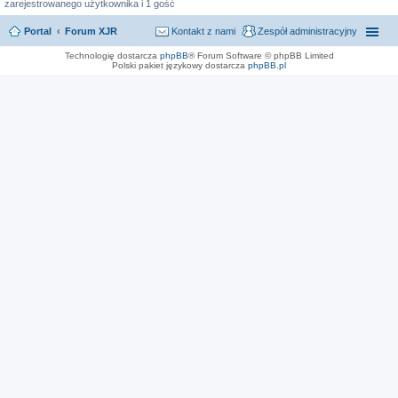
zarejestrowanego użytkownika i 1 gość
Portal
Forum XJR
Kontakt z nami
Zespół administracyjny
Technologię dostarcza
phpBB
® Forum Software © phpBB Limited
Polski pakiet językowy dostarcza
phpBB.pl