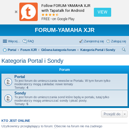
Follow FORUM-YAMAHA XJR
with Tapatalk for Android
VIEW
FREE - on Google Play
FORUM-YAMAHA XJR
Więcej…
FAQ
Zarejestruj się
Zaloguj się
Portal
Forum XJR
Główna kategoria forum
Kategoria Portal i Sondy
zu
Kategoria Portal i Sondy
kaj
Forum
Portal
To jest forum do umieszczania newsów w Portalu. W tym forum tylko
moderatorzy mogą zakładac nowe tematy
Tematy:
4
Sondy
To jest forum do umieszczania sond które będą w portalu, tutaj tylko
moderatorzy mogą umieszczać sondy i pisać posty.
Tematy:
5
Przejdź do
KTO JEST ONLINE
Użytkownicy przeglądający to forum: Obecnie na forum nie ma żadnego