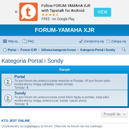
Follow FORUM-YAMAHA XJR
with Tapatalk for Android
VIEW
FREE - on Google Play
FORUM-YAMAHA XJR
Więcej…
FAQ
Zarejestruj się
Zaloguj się
Portal
Forum XJR
Główna kategoria forum
Kategoria Portal i Sondy
zu
Kategoria Portal i Sondy
kaj
Forum
Portal
To jest forum do umieszczania newsów w Portalu. W tym forum tylko
moderatorzy mogą zakładac nowe tematy
Tematy:
4
Sondy
To jest forum do umieszczania sond które będą w portalu, tutaj tylko
moderatorzy mogą umieszczać sondy i pisać posty.
Tematy:
5
Przejdź do
KTO JEST ONLINE
Użytkownicy przeglądający to forum: Obecnie na forum nie ma żadnego