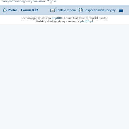
zarejestrowanego użytkownika i 2 gości
Portal
Forum XJR
Kontakt z nami
Zespół administracyjny
Technologię dostarcza
phpBB
® Forum Software © phpBB Limited
Polski pakiet językowy dostarcza
phpBB.pl