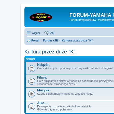
FORUM-YAMAHA 
Forum użytkowników i miłośników 
Więcej…
FAQ
Portal
Forum XJR
Kultura przez duże "K".
Kultura przez duże "K".
FORUM
Książki.
Co czytaliśmy w życiu swym i co wywarło na nas szczególne 
Filmy.
Co z oglądanych filmów wywarło na nas wrażenie pozytywne 
świadomości straconego czasu.
Muzyka.
Czego słuchalibyśmy nonstop a czego nigdy.
Alko....
Dywagacje rozmaite nt. alkoholi wszelakich.
Głównie o tym, co polecamy.