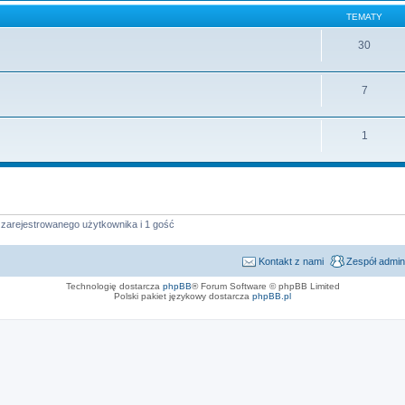
TEMATY
30
7
1
 zarejestrowanego użytkownika i 1 gość
Kontakt z nami
Zespół admin
Technologię dostarcza
phpBB
® Forum Software © phpBB Limited
Polski pakiet językowy dostarcza
phpBB.pl