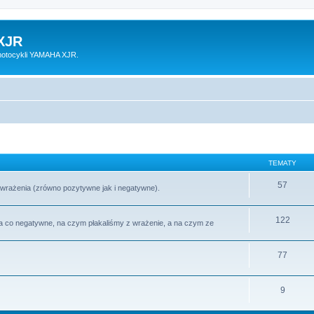
XJR
motocykli YAMAHA XJR.
TEMATY
57
wrażenia (zrówno pozytywne jak i negatywne).
122
a co negatywne, na czym płakaliśmy z wrażenie, a na czym ze
77
9