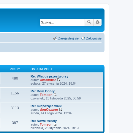
Zarejestruj się
Zaloguj się
POSTY
OSTATNI POST
Re: Władcy przestworzy
480
autor:
Unfamiliar
W
sobota, 27 stycznia 2024, 18:04
y
ś
Re: Dom Dobry
1156
w
autor:
Tomson
i
W
czwartek, 13 listopada 2025, 06:59
e
y
t
ś
Re: miążdzące wałki
3113
l
w
autor:
donCezarre
n
i
W
środa, 14 lutego 2024, 13:34
a
e
y
j
t
ś
Re: Nowe trendy
n
387
l
w
autor:
Tomson
o
n
i
W
niedziela, 28 stycznia 2024, 18:57
w
a
e
y
s