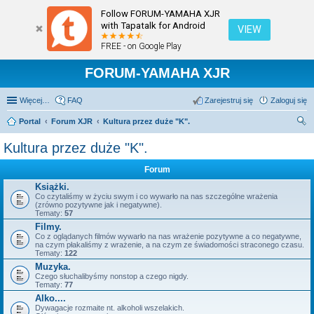
Follow FORUM-YAMAHA XJR
with Tapatalk for Android
VIEW
FREE - on Google Play
FORUM-YAMAHA XJR
Więcej…
FAQ
Zarejestruj się
Zaloguj się
Portal
Forum XJR
Kultura przez duże "K".
zu
Kultura przez duże "K".
kaj
Forum
Książki.
Co czytaliśmy w życiu swym i co wywarło na nas szczególne wrażenia
(zrówno pozytywne jak i negatywne).
Tematy:
57
Filmy.
Co z oglądanych filmów wywarło na nas wrażenie pozytywne a co negatywne,
na czym płakaliśmy z wrażenie, a na czym ze świadomości straconego czasu.
Tematy:
122
Muzyka.
Czego słuchalibyśmy nonstop a czego nigdy.
Tematy:
77
Alko....
Dywagacje rozmaite nt. alkoholi wszelakich.