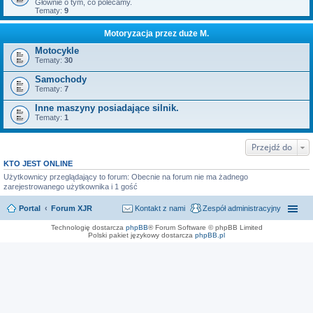
Głównie o tym, co polecamy.
Tematy:
9
Motoryzacja przez duże M.
Motocykle
Tematy:
30
Samochody
Tematy:
7
Inne maszyny posiadające silnik.
Tematy:
1
Przejdź do
KTO JEST ONLINE
Użytkownicy przeglądający to forum: Obecnie na forum nie ma żadnego
zarejestrowanego użytkownika i 1 gość
Portal
Forum XJR
Kontakt z nami
Zespół administracyjny
Technologię dostarcza
phpBB
® Forum Software © phpBB Limited
Polski pakiet językowy dostarcza
phpBB.pl