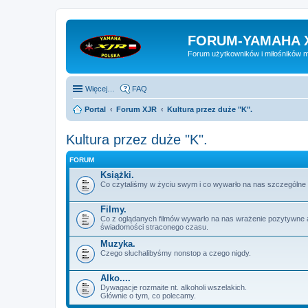
FORUM-YAMAHA 
Forum użytkowników i miłośników 
Więcej…
FAQ
Portal
Forum XJR
Kultura przez duże "K".
Kultura przez duże "K".
FORUM
Książki.
Co czytaliśmy w życiu swym i co wywarło na nas szczególne 
Filmy.
Co z oglądanych filmów wywarło na nas wrażenie pozytywne 
świadomości straconego czasu.
Muzyka.
Czego słuchalibyśmy nonstop a czego nigdy.
Alko....
Dywagacje rozmaite nt. alkoholi wszelakich.
Głównie o tym, co polecamy.