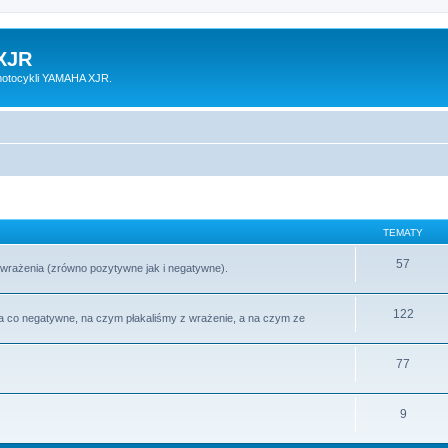
XJR
motocykli YAMAHA XJR.
TEMATY
57
wrażenia (zrówno pozytywne jak i negatywne).
122
a co negatywne, na czym płakaliśmy z wrażenie, a na czym ze
77
9