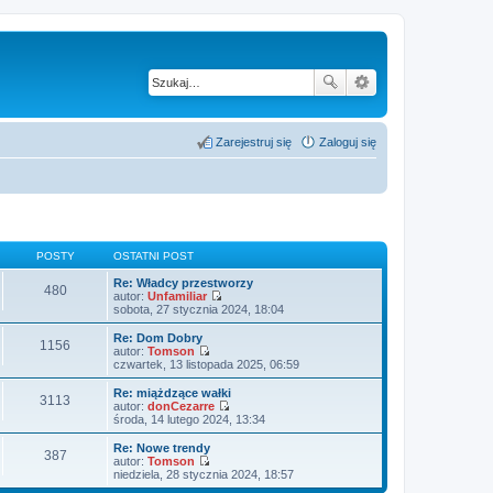
Zarejestruj się
Zaloguj się
POSTY
OSTATNI POST
Re: Władcy przestworzy
480
autor:
Unfamiliar
W
sobota, 27 stycznia 2024, 18:04
y
ś
Re: Dom Dobry
1156
w
autor:
Tomson
i
W
czwartek, 13 listopada 2025, 06:59
e
y
t
ś
Re: miążdzące wałki
3113
l
w
autor:
donCezarre
n
i
W
środa, 14 lutego 2024, 13:34
a
e
y
j
t
ś
Re: Nowe trendy
n
387
l
w
autor:
Tomson
o
n
i
W
niedziela, 28 stycznia 2024, 18:57
w
a
e
y
s