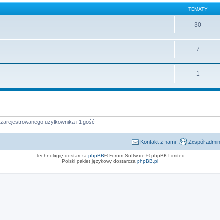
TEMATY
30
7
1
 zarejestrowanego użytkownika i 1 gość
Kontakt z nami
Zespół admin
Technologię dostarcza
phpBB
® Forum Software © phpBB Limited
Polski pakiet językowy dostarcza
phpBB.pl