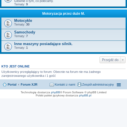
Głównie o tym, co polecamy.
Tematy:
9
Motoryzacja przez duże M.
Motocykle
Tematy:
30
Samochody
Tematy:
7
Inne maszyny posiadające silnik.
Tematy:
1
Przejdź do
KTO JEST ONLINE
Użytkownicy przeglądający to forum: Obecnie na forum nie ma żadnego
zarejestrowanego użytkownika i 1 gość
Portal
Forum XJR
Kontakt z nami
Zespół administracyjny
Technologię dostarcza
phpBB
® Forum Software © phpBB Limited
Polski pakiet językowy dostarcza
phpBB.pl