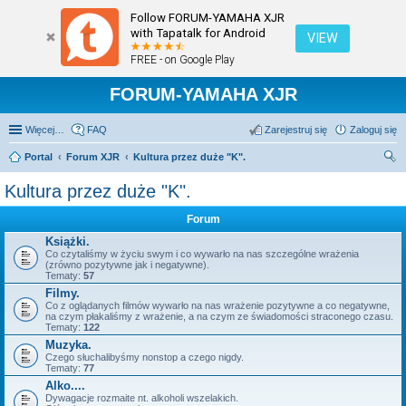
Follow FORUM-YAMAHA XJR
with Tapatalk for Android
VIEW
FREE - on Google Play
FORUM-YAMAHA XJR
Więcej…
FAQ
Zarejestruj się
Zaloguj się
Portal
Forum XJR
Kultura przez duże "K".
zu
Kultura przez duże "K".
kaj
Forum
Książki.
Co czytaliśmy w życiu swym i co wywarło na nas szczególne wrażenia
(zrówno pozytywne jak i negatywne).
Tematy:
57
Filmy.
Co z oglądanych filmów wywarło na nas wrażenie pozytywne a co negatywne,
na czym płakaliśmy z wrażenie, a na czym ze świadomości straconego czasu.
Tematy:
122
Muzyka.
Czego słuchalibyśmy nonstop a czego nigdy.
Tematy:
77
Alko....
Dywagacje rozmaite nt. alkoholi wszelakich.