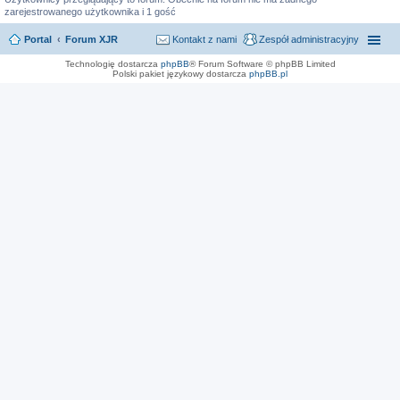
zarejestrowanego użytkownika i 1 gość
Portal
Forum XJR
Kontakt z nami
Zespół administracyjny
Technologię dostarcza
phpBB
® Forum Software © phpBB Limited
Polski pakiet językowy dostarcza
phpBB.pl