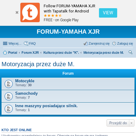
Follow FORUM-YAMAHA XJR
with Tapatalk for Android
VIEW
FREE - on Google Play
FORUM-YAMAHA XJR
Więcej…
FAQ
Zarejestruj się
Zaloguj się
Portal
Forum XJR
Kultura przez duże "K".
Motoryzacja przez duże M.
zu
Motoryzacja przez duże M.
kaj
Forum
Motocykle
Tematy:
30
Samochody
Tematy:
7
Inne maszyny posiadające silnik.
Tematy:
1
Przejdź do
KTO JEST ONLINE
Użytkownicy przeglądający to forum: Obecnie na forum nie ma żadnego