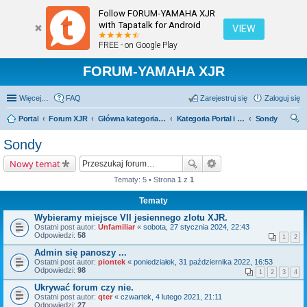
Follow FORUM-YAMAHA XJR
with Tapatalk for Android
VIEW
FREE - on Google Play
FORUM-YAMAHA XJR
Więcej…
FAQ
Zarejestruj się
Zaloguj się
Portal
Forum XJR
Główna kategoria forum
Kategoria Portal i Sondy
Sondy
zu
Sondy
kaj
Nowy temat
Tematy: 5 • Strona
1
z
1
Tematy
Wybieramy miejsce VII jesiennego zlotu XJR.
Ostatni post autor:
Unfamiliar
«
sobota, 27 stycznia 2024, 22:43
Odpowiedzi:
58
1
2
Admin się panoszy ...
Ostatni post autor:
piontek
«
poniedziałek, 31 października 2022, 16:53
Odpowiedzi:
98
1
2
3
4
Ukrywać forum czy nie.
Ostatni post autor:
qter
«
czwartek, 4 lutego 2021, 21:11
Odpowiedzi:
27