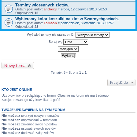
Terminy wiosennych zlotów.
Ostatni post autor:
andrexjr
«
środa, 12 czerwca 2013, 20:53
Odpowiedzi:
15
Wybieramy kolor koszulki na zlot w Swornychgaciach.
Ostatni post autor:
Tomson
«
poniedziałek, 8 kwietnia 2013, 05:57
Odpowiedzi:
23
Wyświetl tematy nie starsze niż:
Sortuj wg
Nowy temat
Tematy: 5 • Strona
1
z
1
Przejdź do
KTO JEST ONLINE
Użytkownicy przeglądający to forum: Obecnie na forum nie ma żadnego
zarejestrowanego użytkownika i 1 gość
TWOJE UPRAWNIENIA NA TYM FORUM
Nie możesz
tworzyć nowych tematów
Nie możesz
odpowiadać w tematach
Nie możesz
zmieniać swoich postów
Nie możesz
usuwać swoich postów
Nie możesz
dodawać załączników