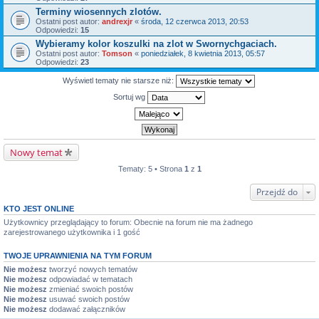
Terminy wiosennych zlotów.
Ostatni post autor:
andrexjr
«
środa, 12 czerwca 2013, 20:53
Odpowiedzi:
15
Wybieramy kolor koszulki na zlot w Swornychgaciach.
Ostatni post autor:
Tomson
«
poniedziałek, 8 kwietnia 2013, 05:57
Odpowiedzi:
23
Wyświetl tematy nie starsze niż:
Sortuj wg
Nowy temat
Tematy: 5 • Strona
1
z
1
Przejdź do
KTO JEST ONLINE
Użytkownicy przeglądający to forum: Obecnie na forum nie ma żadnego
zarejestrowanego użytkownika i 1 gość
TWOJE UPRAWNIENIA NA TYM FORUM
Nie możesz
tworzyć nowych tematów
Nie możesz
odpowiadać w tematach
Nie możesz
zmieniać swoich postów
Nie możesz
usuwać swoich postów
Nie możesz
dodawać załączników