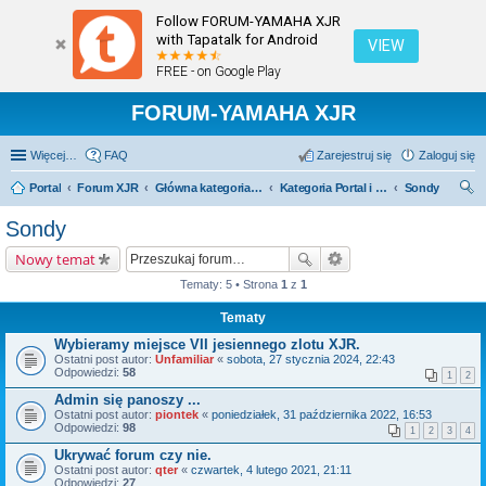
Follow FORUM-YAMAHA XJR
with Tapatalk for Android
VIEW
FREE - on Google Play
FORUM-YAMAHA XJR
Więcej…
FAQ
Zarejestruj się
Zaloguj się
Portal
Forum XJR
Główna kategoria forum
Kategoria Portal i Sondy
Sondy
zu
Sondy
kaj
Nowy temat
Tematy: 5 • Strona
1
z
1
Tematy
Wybieramy miejsce VII jesiennego zlotu XJR.
Ostatni post autor:
Unfamiliar
«
sobota, 27 stycznia 2024, 22:43
Odpowiedzi:
58
1
2
Admin się panoszy ...
Ostatni post autor:
piontek
«
poniedziałek, 31 października 2022, 16:53
Odpowiedzi:
98
1
2
3
4
Ukrywać forum czy nie.
Ostatni post autor:
qter
«
czwartek, 4 lutego 2021, 21:11
Odpowiedzi:
27