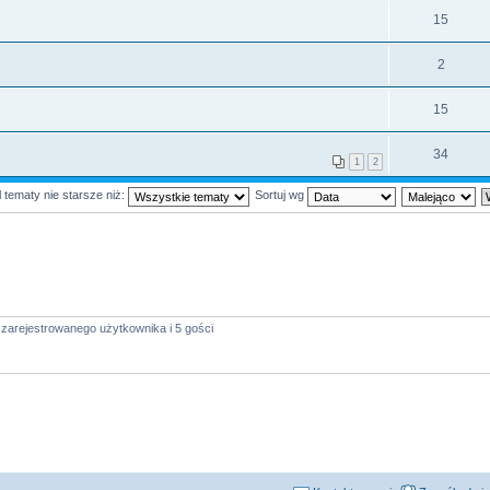
15
2
15
34
1
2
 tematy nie starsze niż:
Sortuj wg
zarejestrowanego użytkownika i 5 gości