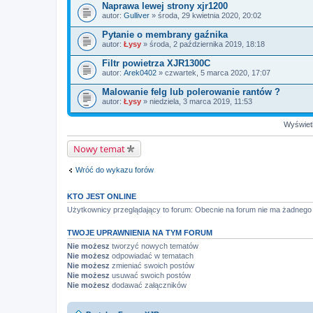
Naprawa lewej strony xjr1200
autor:
Gulliver
» środa, 29 kwietnia 2020, 20:02
Pytanie o membrany gaźnika
autor:
Łysy
» środa, 2 października 2019, 18:18
Filtr powietrza XJR1300C
autor:
Arek0402
» czwartek, 5 marca 2020, 17:07
Malowanie felg lub polerowanie rantów ?
autor:
Łysy
» niedziela, 3 marca 2019, 11:53
Wyświetl
Nowy temat
Wróć do wykazu forów
KTO JEST ONLINE
Użytkownicy przeglądający to forum: Obecnie na forum nie ma żadnego 
TWOJE UPRAWNIENIA NA TYM FORUM
Nie możesz
tworzyć nowych tematów
Nie możesz
odpowiadać w tematach
Nie możesz
zmieniać swoich postów
Nie możesz
usuwać swoich postów
Nie możesz
dodawać załączników