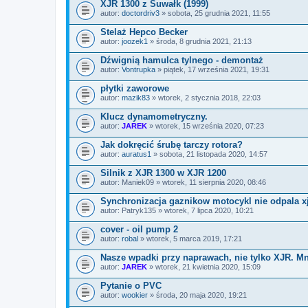
XJR 1300 z Suwałk (1999)
autor:
doctordriv3
» sobota, 25 grudnia 2021, 11:55
Stelaż Hepco Becker
autor:
joozek1
» środa, 8 grudnia 2021, 21:13
Dźwignią hamulca tylnego - demontaż
autor:
Vontrupka
» piątek, 17 września 2021, 19:31
płytki zaworowe
autor:
mazik83
» wtorek, 2 stycznia 2018, 22:03
Klucz dynamometryczny.
autor:
JAREK
» wtorek, 15 września 2020, 07:23
Jak dokręcić śrubę tarczy rotora?
autor:
auratus1
» sobota, 21 listopada 2020, 14:57
Silnik z XJR 1300 w XJR 1200
autor:
Maniek09
» wtorek, 11 sierpnia 2020, 08:46
Synchronizacja gaznikow motocykl nie odpala xj
autor:
Patryk135
» wtorek, 7 lipca 2020, 10:21
cover - oil pump 2
autor:
robal
» wtorek, 5 marca 2019, 17:21
Nasze wpadki przy naprawach, nie tylko XJR. Mn
autor:
JAREK
» wtorek, 21 kwietnia 2020, 15:09
Pytanie o PVC
autor:
wookier
» środa, 20 maja 2020, 19:21