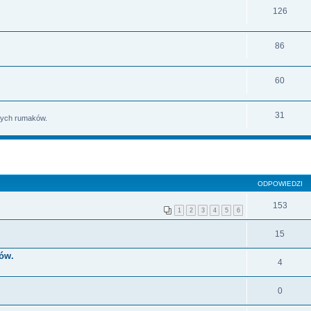
126
86
60
31
szych rumaków.
ODPOWIEDZI
153
1
2
3
4
5
6
15
ków.
4
0