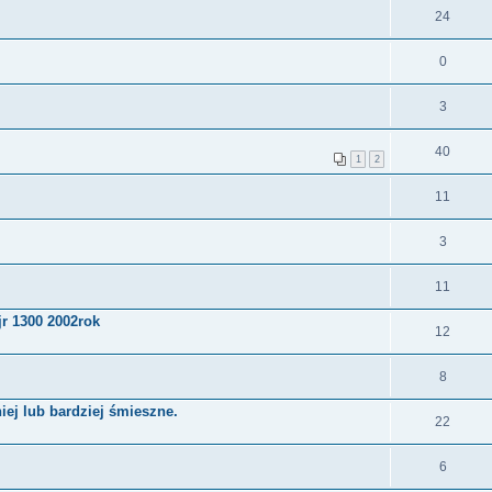
24
0
3
40
1
2
11
3
11
r 1300 2002rok
12
8
iej lub bardziej śmieszne.
22
6