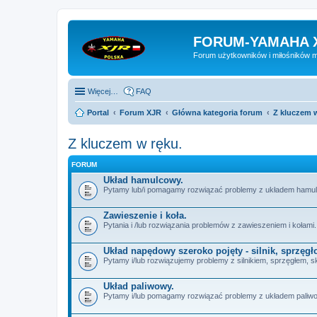
FORUM-YAMAHA 
Forum użytkowników i miłośników 
Więcej…
FAQ
Portal
Forum XJR
Główna kategoria forum
Z kluczem w
Z kluczem w ręku.
FORUM
Układ hamulcowy.
Pytamy lub/i pomagamy rozwiązać problemy z układem hamu
Zawieszenie i koła.
Pytania i /lub rozwiązania problemów z zawieszeniem i kołami.
Układ napędowy szeroko pojęty - silnik, sprzęgło
Pytamy i/lub rozwiązujemy problemy z silnikiem, sprzęgłem, s
Układ paliwowy.
Pytamy i/lub pomagamy rozwiązać problemy z układem paliwo