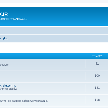
XJR
motocykli YAMAHA XJR.
 ręku.
TEMATY
41
lcowym.
100
, skrzynia.
181
krzynią biegów.
118
wym - od baku po gaźniki/wtryskiwacze.