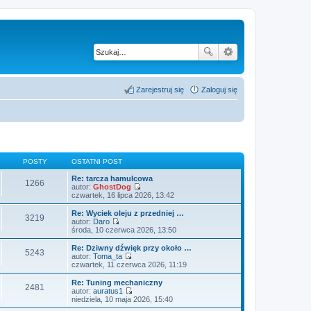
Zarejestruj się
Zaloguj się
POSTY
OSTATNI POST
Re: tarcza hamulcowa
1266
autor:
GhostDog
W
czwartek, 16 lipca 2026, 13:42
y
ś
Re: Wyciek oleju z przedniej …
3219
w
autor:
Daro
i
W
środa, 10 czerwca 2026, 13:50
e
y
t
ś
Re: Dziwny dźwięk przy około …
5243
l
w
autor:
Toma_ta
n
i
W
czwartek, 11 czerwca 2026, 11:19
a
e
y
j
t
ś
Re: Tuning mechaniczny
n
2481
l
w
autor:
auratus1
o
n
i
W
niedziela, 10 maja 2026, 15:40
w
a
e
y
s