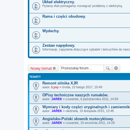
Układ elektryczny.
Pytamy i/lub pomagamy rozwiązać problemy z elektryką.
Rama i części obudowy.
Wydechy.
Zestaw napędowy.
Informacje, zapytania dotyczące zębatek i lańcuchów do na
Nowy temat
TEMATY
Remont silnika XJR
autor:
Łysy
» środa, 22 lutego 2017, 19:49
OPisy techniczne naszych rumaków.
autor:
JAREK
» czwartek, 6 października 2011, 14:59
Wymiary i kody części oryginalnych i zamienni
autor:
JAREK
» niedziela, 15 listopada 2015, 13:48
Angielsko-Polski słownik motocyklowy.
autor:
JAREK
» czwartek, 15 września 2011, 14:28