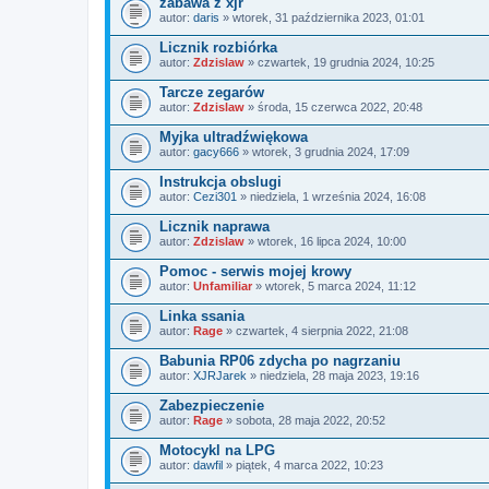
zabawa z xjr
autor:
daris
» wtorek, 31 października 2023, 01:01
Licznik rozbiórka
autor:
Zdzislaw
» czwartek, 19 grudnia 2024, 10:25
Tarcze zegarów
autor:
Zdzislaw
» środa, 15 czerwca 2022, 20:48
Myjka ultradźwiękowa
autor:
gacy666
» wtorek, 3 grudnia 2024, 17:09
Instrukcja obslugi
autor:
Cezi301
» niedziela, 1 września 2024, 16:08
Licznik naprawa
autor:
Zdzislaw
» wtorek, 16 lipca 2024, 10:00
Pomoc - serwis mojej krowy
autor:
Unfamiliar
» wtorek, 5 marca 2024, 11:12
Linka ssania
autor:
Rage
» czwartek, 4 sierpnia 2022, 21:08
Babunia RP06 zdycha po nagrzaniu
autor:
XJRJarek
» niedziela, 28 maja 2023, 19:16
Zabezpieczenie
autor:
Rage
» sobota, 28 maja 2022, 20:52
Motocykl na LPG
autor:
dawfil
» piątek, 4 marca 2022, 10:23