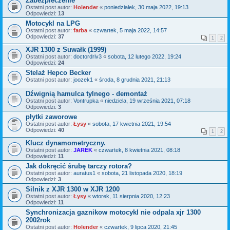
Zabezpieczenie
Ostatni post autor:
Holender
«
poniedziałek, 30 maja 2022, 19:13
Odpowiedzi:
13
Motocykl na LPG
Ostatni post autor:
farba
«
czwartek, 5 maja 2022, 14:57
Odpowiedzi:
37
1
2
XJR 1300 z Suwałk (1999)
Ostatni post autor:
doctordriv3
«
sobota, 12 lutego 2022, 19:24
Odpowiedzi:
24
Stelaż Hepco Becker
Ostatni post autor:
joozek1
«
środa, 8 grudnia 2021, 21:13
Dźwignią hamulca tylnego - demontaż
Ostatni post autor:
Vontrupka
«
niedziela, 19 września 2021, 07:18
Odpowiedzi:
3
płytki zaworowe
Ostatni post autor:
Łysy
«
sobota, 17 kwietnia 2021, 19:54
Odpowiedzi:
40
1
2
Klucz dynamometryczny.
Ostatni post autor:
JAREK
«
czwartek, 8 kwietnia 2021, 08:18
Odpowiedzi:
11
Jak dokręcić śrubę tarczy rotora?
Ostatni post autor:
auratus1
«
sobota, 21 listopada 2020, 18:19
Odpowiedzi:
3
Silnik z XJR 1300 w XJR 1200
Ostatni post autor:
Łysy
«
wtorek, 11 sierpnia 2020, 12:23
Odpowiedzi:
11
Synchronizacja gaznikow motocykl nie odpala xjr 1300
2002rok
Ostatni post autor:
Holender
«
czwartek, 9 lipca 2020, 21:45