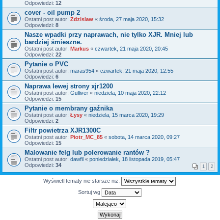
Odpowiedzi:
12
cover - oil pump 2
Ostatni post autor:
Zdzislaw
«
środa, 27 maja 2020, 15:32
Odpowiedzi:
8
Nasze wpadki przy naprawach, nie tylko XJR. Mniej lub
bardziej śmieszne.
Ostatni post autor:
Markus
«
czwartek, 21 maja 2020, 20:45
Odpowiedzi:
22
Pytanie o PVC
Ostatni post autor:
maras954
«
czwartek, 21 maja 2020, 12:55
Odpowiedzi:
6
Naprawa lewej strony xjr1200
Ostatni post autor:
Gulliver
«
niedziela, 10 maja 2020, 22:12
Odpowiedzi:
15
Pytanie o membrany gaźnika
Ostatni post autor:
Łysy
«
niedziela, 15 marca 2020, 19:29
Odpowiedzi:
2
Filtr powietrza XJR1300C
Ostatni post autor:
Piotr_MC_85
«
sobota, 14 marca 2020, 09:27
Odpowiedzi:
15
Malowanie felg lub polerowanie rantów ?
Ostatni post autor:
dawfil
«
poniedziałek, 18 listopada 2019, 05:47
Odpowiedzi:
34
1
2
Wyświetl tematy nie starsze niż:
Sortuj wg