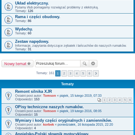
Układ elektryczny.
Pytamy i/lub pomagamy rozwiązać problemy z elektryką.
Tematy:
126
Rama i części obudowy.
Tematy:
86
Wydechy.
Tematy:
60
Zestaw napędowy.
Informacje, zapytania dotyczące zębatek i lańcuchów do naszych rumaków.
Tematy:
31
Nowy temat
Tematy: 161
1
2
3
4
5
6
Tematy
Remont silnika XJR
Ostatni post autor:
Tomson
«
piątek, 15 lutego 2019, 07:33
Odpowiedzi:
153
1
2
3
4
5
6
OPisy techniczne naszych rumaków.
Ostatni post autor:
Tomson
«
piątek, 19 lutego 2016, 08:05
Odpowiedzi:
15
Wymiary i kody części oryginalnych i zamienników.
Ostatni post autor:
korbek
«
poniedziałek, 16 listopada 2015, 22:20
Odpowiedzi:
4
Angielsko-Polski słownik motocyklowy.