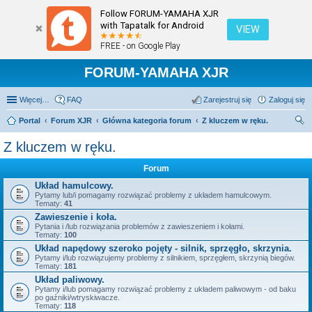
Follow FORUM-YAMAHA XJR
with Tapatalk for Android
VIEW
FREE - on Google Play
FORUM-YAMAHA XJR
Więcej…
FAQ
Zarejestruj się
Zaloguj się
Portal
Forum XJR
Główna kategoria forum
Z kluczem w ręku.
zu
Z kluczem w ręku.
kaj
Forum
Układ hamulcowy.
Pytamy lub/i pomagamy rozwiązać problemy z układem hamulcowym.
Tematy:
41
Zawieszenie i koła.
Pytania i /lub rozwiązania problemów z zawieszeniem i kołami.
Tematy:
100
Układ napędowy szeroko pojęty - silnik, sprzęgło, skrzynia.
Pytamy i/lub rozwiązujemy problemy z silnikiem, sprzęgłem, skrzynią biegów.
Tematy:
181
Układ paliwowy.
Pytamy i/lub pomagamy rozwiązać problemy z układem paliwowym - od baku
po gaźniki/wtryskiwacze.
Tematy:
118