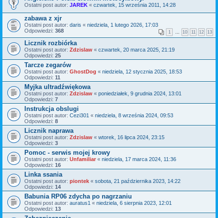
Ostatni post autor:
JAREK
«
czwartek, 15 września 2011, 14:28
zabawa z xjr
Ostatni post autor:
daris
«
niedziela, 1 lutego 2026, 17:03
Odpowiedzi:
368
1
…
10
11
12
13
Licznik rozbiórka
Ostatni post autor:
Zdzislaw
«
czwartek, 20 marca 2025, 21:19
Odpowiedzi:
25
Tarcze zegarów
Ostatni post autor:
GhostDog
«
niedziela, 12 stycznia 2025, 18:53
Odpowiedzi:
11
Myjka ultradźwiękowa
Ostatni post autor:
Zdzislaw
«
poniedziałek, 9 grudnia 2024, 13:01
Odpowiedzi:
7
Instrukcja obslugi
Ostatni post autor:
Cezi301
«
niedziela, 8 września 2024, 09:53
Odpowiedzi:
8
Licznik naprawa
Ostatni post autor:
Zdzislaw
«
wtorek, 16 lipca 2024, 23:15
Odpowiedzi:
3
Pomoc - serwis mojej krowy
Ostatni post autor:
Unfamiliar
«
niedziela, 17 marca 2024, 11:36
Odpowiedzi:
16
Linka ssania
Ostatni post autor:
piontek
«
sobota, 21 października 2023, 14:22
Odpowiedzi:
14
Babunia RP06 zdycha po nagrzaniu
Ostatni post autor:
auratus1
«
niedziela, 6 sierpnia 2023, 12:01
Odpowiedzi:
13