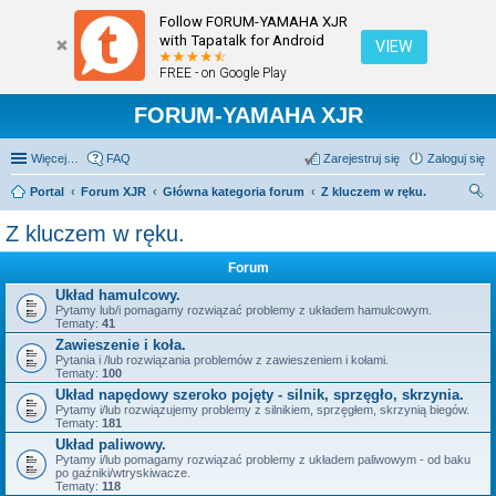
Follow FORUM-YAMAHA XJR
with Tapatalk for Android
VIEW
FREE - on Google Play
FORUM-YAMAHA XJR
Więcej…
FAQ
Zarejestruj się
Zaloguj się
Portal
Forum XJR
Główna kategoria forum
Z kluczem w ręku.
zu
Z kluczem w ręku.
kaj
Forum
Układ hamulcowy.
Pytamy lub/i pomagamy rozwiązać problemy z układem hamulcowym.
Tematy:
41
Zawieszenie i koła.
Pytania i /lub rozwiązania problemów z zawieszeniem i kołami.
Tematy:
100
Układ napędowy szeroko pojęty - silnik, sprzęgło, skrzynia.
Pytamy i/lub rozwiązujemy problemy z silnikiem, sprzęgłem, skrzynią biegów.
Tematy:
181
Układ paliwowy.
Pytamy i/lub pomagamy rozwiązać problemy z układem paliwowym - od baku
po gaźniki/wtryskiwacze.
Tematy:
118