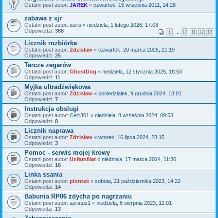
Ostatni post autor:
JAREK
«
czwartek, 15 września 2011, 14:28
zabawa z xjr
Ostatni post autor:
daris
«
niedziela, 1 lutego 2026, 17:03
Odpowiedzi:
368
1
…
10
11
12
13
Licznik rozbiórka
Ostatni post autor:
Zdzislaw
«
czwartek, 20 marca 2025, 21:19
Odpowiedzi:
25
Tarcze zegarów
Ostatni post autor:
GhostDog
«
niedziela, 12 stycznia 2025, 18:53
Odpowiedzi:
11
Myjka ultradźwiękowa
Ostatni post autor:
Zdzislaw
«
poniedziałek, 9 grudnia 2024, 13:01
Odpowiedzi:
7
Instrukcja obslugi
Ostatni post autor:
Cezi301
«
niedziela, 8 września 2024, 09:53
Odpowiedzi:
8
Licznik naprawa
Ostatni post autor:
Zdzislaw
«
wtorek, 16 lipca 2024, 23:15
Odpowiedzi:
3
Pomoc - serwis mojej krowy
Ostatni post autor:
Unfamiliar
«
niedziela, 17 marca 2024, 11:36
Odpowiedzi:
16
Linka ssania
Ostatni post autor:
piontek
«
sobota, 21 października 2023, 14:22
Odpowiedzi:
14
Babunia RP06 zdycha po nagrzaniu
Ostatni post autor:
auratus1
«
niedziela, 6 sierpnia 2023, 12:01
Odpowiedzi:
13