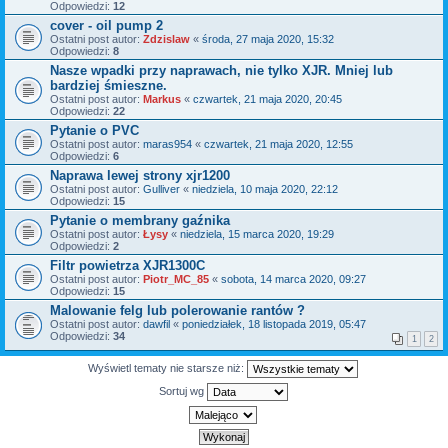
Odpowiedzi:
12
cover - oil pump 2
Ostatni post autor:
Zdzislaw
«
środa, 27 maja 2020, 15:32
Odpowiedzi:
8
Nasze wpadki przy naprawach, nie tylko XJR. Mniej lub
bardziej śmieszne.
Ostatni post autor:
Markus
«
czwartek, 21 maja 2020, 20:45
Odpowiedzi:
22
Pytanie o PVC
Ostatni post autor:
maras954
«
czwartek, 21 maja 2020, 12:55
Odpowiedzi:
6
Naprawa lewej strony xjr1200
Ostatni post autor:
Gulliver
«
niedziela, 10 maja 2020, 22:12
Odpowiedzi:
15
Pytanie o membrany gaźnika
Ostatni post autor:
Łysy
«
niedziela, 15 marca 2020, 19:29
Odpowiedzi:
2
Filtr powietrza XJR1300C
Ostatni post autor:
Piotr_MC_85
«
sobota, 14 marca 2020, 09:27
Odpowiedzi:
15
Malowanie felg lub polerowanie rantów ?
Ostatni post autor:
dawfil
«
poniedziałek, 18 listopada 2019, 05:47
Odpowiedzi:
34
1
2
Wyświetl tematy nie starsze niż:
Sortuj wg