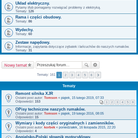
Układ elektryczny.
Pytamy i/lub pomagamy rozwiązać problemy z elektryką.
Tematy:
126
Rama i części obudowy.
Tematy:
86
Wydechy.
Tematy:
60
Zestaw napędowy.
Informacje, zapytania dotyczące zębatek i lańcuchów do naszych rumaków.
Tematy:
31
Nowy temat
Tematy: 161
1
2
3
4
5
6
Tematy
Remont silnika XJR
Ostatni post autor:
Tomson
«
piątek, 15 lutego 2019, 07:33
Odpowiedzi:
153
1
2
3
4
5
6
OPisy techniczne naszych rumaków.
Ostatni post autor:
Tomson
«
piątek, 19 lutego 2016, 08:05
Odpowiedzi:
15
Wymiary i kody części oryginalnych i zamienników.
Ostatni post autor:
korbek
«
poniedziałek, 16 listopada 2015, 22:20
Odpowiedzi:
4
Angielsko-Polski słownik motocyklowy.