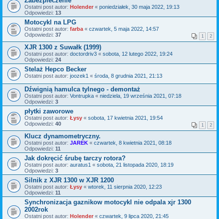
Zabezpieczenie
Ostatni post autor:
Holender
«
poniedziałek, 30 maja 2022, 19:13
Odpowiedzi:
13
Motocykl na LPG
Ostatni post autor:
farba
«
czwartek, 5 maja 2022, 14:57
Odpowiedzi:
37
1
2
XJR 1300 z Suwałk (1999)
Ostatni post autor:
doctordriv3
«
sobota, 12 lutego 2022, 19:24
Odpowiedzi:
24
Stelaż Hepco Becker
Ostatni post autor:
joozek1
«
środa, 8 grudnia 2021, 21:13
Dźwignią hamulca tylnego - demontaż
Ostatni post autor:
Vontrupka
«
niedziela, 19 września 2021, 07:18
Odpowiedzi:
3
płytki zaworowe
Ostatni post autor:
Łysy
«
sobota, 17 kwietnia 2021, 19:54
Odpowiedzi:
40
1
2
Klucz dynamometryczny.
Ostatni post autor:
JAREK
«
czwartek, 8 kwietnia 2021, 08:18
Odpowiedzi:
11
Jak dokręcić śrubę tarczy rotora?
Ostatni post autor:
auratus1
«
sobota, 21 listopada 2020, 18:19
Odpowiedzi:
3
Silnik z XJR 1300 w XJR 1200
Ostatni post autor:
Łysy
«
wtorek, 11 sierpnia 2020, 12:23
Odpowiedzi:
11
Synchronizacja gaznikow motocykl nie odpala xjr 1300
2002rok
Ostatni post autor:
Holender
«
czwartek, 9 lipca 2020, 21:45