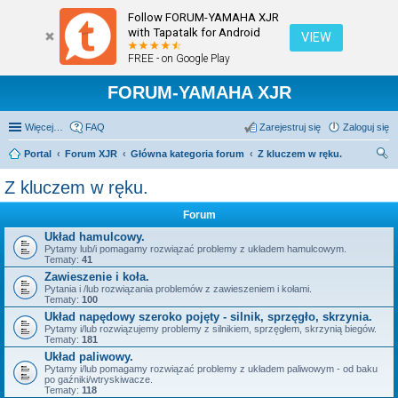
Follow FORUM-YAMAHA XJR
with Tapatalk for Android
VIEW
FREE - on Google Play
FORUM-YAMAHA XJR
Więcej…
FAQ
Zarejestruj się
Zaloguj się
Portal
Forum XJR
Główna kategoria forum
Z kluczem w ręku.
zu
Z kluczem w ręku.
kaj
Forum
Układ hamulcowy.
Pytamy lub/i pomagamy rozwiązać problemy z układem hamulcowym.
Tematy:
41
Zawieszenie i koła.
Pytania i /lub rozwiązania problemów z zawieszeniem i kołami.
Tematy:
100
Układ napędowy szeroko pojęty - silnik, sprzęgło, skrzynia.
Pytamy i/lub rozwiązujemy problemy z silnikiem, sprzęgłem, skrzynią biegów.
Tematy:
181
Układ paliwowy.
Pytamy i/lub pomagamy rozwiązać problemy z układem paliwowym - od baku
po gaźniki/wtryskiwacze.
Tematy:
118