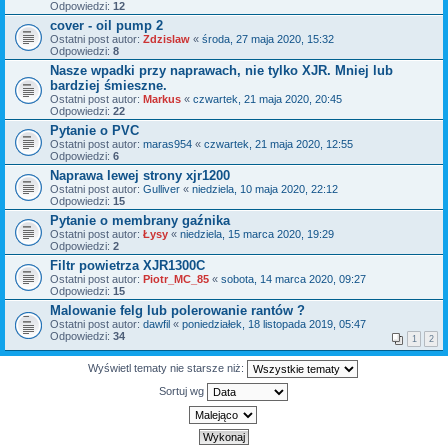
Odpowiedzi:
12
cover - oil pump 2
Ostatni post autor:
Zdzislaw
«
środa, 27 maja 2020, 15:32
Odpowiedzi:
8
Nasze wpadki przy naprawach, nie tylko XJR. Mniej lub
bardziej śmieszne.
Ostatni post autor:
Markus
«
czwartek, 21 maja 2020, 20:45
Odpowiedzi:
22
Pytanie o PVC
Ostatni post autor:
maras954
«
czwartek, 21 maja 2020, 12:55
Odpowiedzi:
6
Naprawa lewej strony xjr1200
Ostatni post autor:
Gulliver
«
niedziela, 10 maja 2020, 22:12
Odpowiedzi:
15
Pytanie o membrany gaźnika
Ostatni post autor:
Łysy
«
niedziela, 15 marca 2020, 19:29
Odpowiedzi:
2
Filtr powietrza XJR1300C
Ostatni post autor:
Piotr_MC_85
«
sobota, 14 marca 2020, 09:27
Odpowiedzi:
15
Malowanie felg lub polerowanie rantów ?
Ostatni post autor:
dawfil
«
poniedziałek, 18 listopada 2019, 05:47
Odpowiedzi:
34
1
2
Wyświetl tematy nie starsze niż:
Sortuj wg