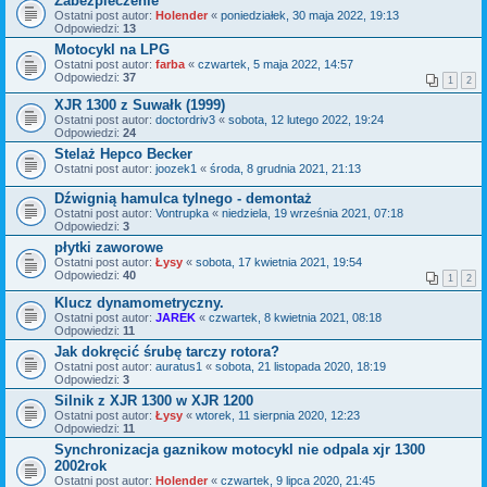
Zabezpieczenie
Ostatni post autor:
Holender
«
poniedziałek, 30 maja 2022, 19:13
Odpowiedzi:
13
Motocykl na LPG
Ostatni post autor:
farba
«
czwartek, 5 maja 2022, 14:57
Odpowiedzi:
37
1
2
XJR 1300 z Suwałk (1999)
Ostatni post autor:
doctordriv3
«
sobota, 12 lutego 2022, 19:24
Odpowiedzi:
24
Stelaż Hepco Becker
Ostatni post autor:
joozek1
«
środa, 8 grudnia 2021, 21:13
Dźwignią hamulca tylnego - demontaż
Ostatni post autor:
Vontrupka
«
niedziela, 19 września 2021, 07:18
Odpowiedzi:
3
płytki zaworowe
Ostatni post autor:
Łysy
«
sobota, 17 kwietnia 2021, 19:54
Odpowiedzi:
40
1
2
Klucz dynamometryczny.
Ostatni post autor:
JAREK
«
czwartek, 8 kwietnia 2021, 08:18
Odpowiedzi:
11
Jak dokręcić śrubę tarczy rotora?
Ostatni post autor:
auratus1
«
sobota, 21 listopada 2020, 18:19
Odpowiedzi:
3
Silnik z XJR 1300 w XJR 1200
Ostatni post autor:
Łysy
«
wtorek, 11 sierpnia 2020, 12:23
Odpowiedzi:
11
Synchronizacja gaznikow motocykl nie odpala xjr 1300
2002rok
Ostatni post autor:
Holender
«
czwartek, 9 lipca 2020, 21:45