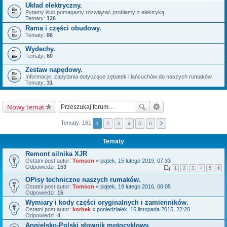
Układ elektryczny.
Pytamy i/lub pomagamy rozwiązać problemy z elektryką.
Tematy:
126
Rama i części obudowy.
Tematy:
86
Wydechy.
Tematy:
60
Zestaw napędowy.
Informacje, zapytania dotyczące zębatek i lańcuchów do naszych rumaków.
Tematy:
31
Nowy temat
Tematy: 161
1
2
3
4
5
6
Tematy
Remont silnika XJR
Ostatni post autor:
Tomson
«
piątek, 15 lutego 2019, 07:33
Odpowiedzi:
153
1
2
3
4
5
6
OPisy techniczne naszych rumaków.
Ostatni post autor:
Tomson
«
piątek, 19 lutego 2016, 08:05
Odpowiedzi:
15
Wymiary i kody części oryginalnych i zamienników.
Ostatni post autor:
korbek
«
poniedziałek, 16 listopada 2015, 22:20
Odpowiedzi:
4
Angielsko-Polski słownik motocyklowy.