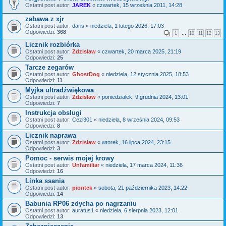
Ostatni post autor:
JAREK
«
czwartek, 15 września 2011, 14:28
zabawa z xjr
Ostatni post autor:
daris
«
niedziela, 1 lutego 2026, 17:03
Odpowiedzi:
368
1
…
10
11
12
13
Licznik rozbiórka
Ostatni post autor:
Zdzislaw
«
czwartek, 20 marca 2025, 21:19
Odpowiedzi:
25
Tarcze zegarów
Ostatni post autor:
GhostDog
«
niedziela, 12 stycznia 2025, 18:53
Odpowiedzi:
11
Myjka ultradźwiękowa
Ostatni post autor:
Zdzislaw
«
poniedziałek, 9 grudnia 2024, 13:01
Odpowiedzi:
7
Instrukcja obslugi
Ostatni post autor:
Cezi301
«
niedziela, 8 września 2024, 09:53
Odpowiedzi:
8
Licznik naprawa
Ostatni post autor:
Zdzislaw
«
wtorek, 16 lipca 2024, 23:15
Odpowiedzi:
3
Pomoc - serwis mojej krowy
Ostatni post autor:
Unfamiliar
«
niedziela, 17 marca 2024, 11:36
Odpowiedzi:
16
Linka ssania
Ostatni post autor:
piontek
«
sobota, 21 października 2023, 14:22
Odpowiedzi:
14
Babunia RP06 zdycha po nagrzaniu
Ostatni post autor:
auratus1
«
niedziela, 6 sierpnia 2023, 12:01
Odpowiedzi:
13