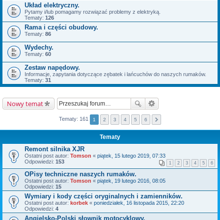
Układ elektryczny.
Pytamy i/lub pomagamy rozwiązać problemy z elektryką.
Tematy:
126
Rama i części obudowy.
Tematy:
86
Wydechy.
Tematy:
60
Zestaw napędowy.
Informacje, zapytania dotyczące zębatek i lańcuchów do naszych rumaków.
Tematy:
31
Nowy temat
Tematy: 161
1
2
3
4
5
6
Tematy
Remont silnika XJR
Ostatni post autor:
Tomson
«
piątek, 15 lutego 2019, 07:33
Odpowiedzi:
153
1
2
3
4
5
6
OPisy techniczne naszych rumaków.
Ostatni post autor:
Tomson
«
piątek, 19 lutego 2016, 08:05
Odpowiedzi:
15
Wymiary i kody części oryginalnych i zamienników.
Ostatni post autor:
korbek
«
poniedziałek, 16 listopada 2015, 22:20
Odpowiedzi:
4
Angielsko-Polski słownik motocyklowy.