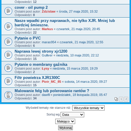
Odpowiedzi:
12
cover - oil pump 2
Ostatni post autor:
Zdzislaw
«
środa, 27 maja 2020, 15:32
Odpowiedzi:
8
Nasze wpadki przy naprawach, nie tylko XJR. Mniej lub
bardziej śmieszne.
Ostatni post autor:
Markus
«
czwartek, 21 maja 2020, 20:45
Odpowiedzi:
22
Pytanie o PVC
Ostatni post autor:
maras954
«
czwartek, 21 maja 2020, 12:55
Odpowiedzi:
6
Naprawa lewej strony xjr1200
Ostatni post autor:
Gulliver
«
niedziela, 10 maja 2020, 22:12
Odpowiedzi:
15
Pytanie o membrany gaźnika
Ostatni post autor:
Łysy
«
niedziela, 15 marca 2020, 19:29
Odpowiedzi:
2
Filtr powietrza XJR1300C
Ostatni post autor:
Piotr_MC_85
«
sobota, 14 marca 2020, 09:27
Odpowiedzi:
15
Malowanie felg lub polerowanie rantów ?
Ostatni post autor:
dawfil
«
poniedziałek, 18 listopada 2019, 05:47
Odpowiedzi:
34
1
2
Wyświetl tematy nie starsze niż:
Sortuj wg