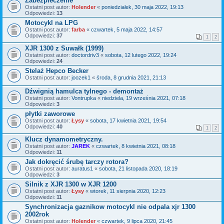
Zabezpieczenie
Ostatni post autor:
Holender
«
poniedziałek, 30 maja 2022, 19:13
Odpowiedzi:
13
Motocykl na LPG
Ostatni post autor:
farba
«
czwartek, 5 maja 2022, 14:57
Odpowiedzi:
37
1
2
XJR 1300 z Suwałk (1999)
Ostatni post autor:
doctordriv3
«
sobota, 12 lutego 2022, 19:24
Odpowiedzi:
24
Stelaż Hepco Becker
Ostatni post autor:
joozek1
«
środa, 8 grudnia 2021, 21:13
Dźwignią hamulca tylnego - demontaż
Ostatni post autor:
Vontrupka
«
niedziela, 19 września 2021, 07:18
Odpowiedzi:
3
płytki zaworowe
Ostatni post autor:
Łysy
«
sobota, 17 kwietnia 2021, 19:54
Odpowiedzi:
40
1
2
Klucz dynamometryczny.
Ostatni post autor:
JAREK
«
czwartek, 8 kwietnia 2021, 08:18
Odpowiedzi:
11
Jak dokręcić śrubę tarczy rotora?
Ostatni post autor:
auratus1
«
sobota, 21 listopada 2020, 18:19
Odpowiedzi:
3
Silnik z XJR 1300 w XJR 1200
Ostatni post autor:
Łysy
«
wtorek, 11 sierpnia 2020, 12:23
Odpowiedzi:
11
Synchronizacja gaznikow motocykl nie odpala xjr 1300
2002rok
Ostatni post autor:
Holender
«
czwartek, 9 lipca 2020, 21:45