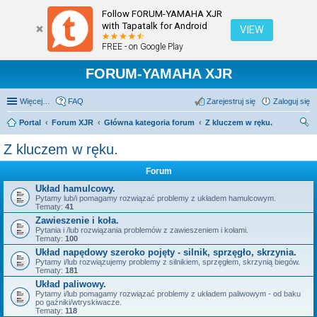
Follow FORUM-YAMAHA XJR
with Tapatalk for Android
VIEW
FREE - on Google Play
FORUM-YAMAHA XJR
Więcej…
FAQ
Zarejestruj się
Zaloguj się
Portal
Forum XJR
Główna kategoria forum
Z kluczem w ręku.
zu
Z kluczem w ręku.
kaj
Forum
Układ hamulcowy.
Pytamy lub/i pomagamy rozwiązać problemy z układem hamulcowym.
Tematy:
41
Zawieszenie i koła.
Pytania i /lub rozwiązania problemów z zawieszeniem i kołami.
Tematy:
100
Układ napędowy szeroko pojęty - silnik, sprzęgło, skrzynia.
Pytamy i/lub rozwiązujemy problemy z silnikiem, sprzęgłem, skrzynią biegów.
Tematy:
181
Układ paliwowy.
Pytamy i/lub pomagamy rozwiązać problemy z układem paliwowym - od baku
po gaźniki/wtryskiwacze.
Tematy:
118