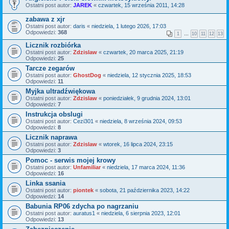
Ostatni post autor:
JAREK
«
czwartek, 15 września 2011, 14:28
zabawa z xjr
Ostatni post autor:
daris
«
niedziela, 1 lutego 2026, 17:03
Odpowiedzi:
368
1
…
10
11
12
13
Licznik rozbiórka
Ostatni post autor:
Zdzislaw
«
czwartek, 20 marca 2025, 21:19
Odpowiedzi:
25
Tarcze zegarów
Ostatni post autor:
GhostDog
«
niedziela, 12 stycznia 2025, 18:53
Odpowiedzi:
11
Myjka ultradźwiękowa
Ostatni post autor:
Zdzislaw
«
poniedziałek, 9 grudnia 2024, 13:01
Odpowiedzi:
7
Instrukcja obslugi
Ostatni post autor:
Cezi301
«
niedziela, 8 września 2024, 09:53
Odpowiedzi:
8
Licznik naprawa
Ostatni post autor:
Zdzislaw
«
wtorek, 16 lipca 2024, 23:15
Odpowiedzi:
3
Pomoc - serwis mojej krowy
Ostatni post autor:
Unfamiliar
«
niedziela, 17 marca 2024, 11:36
Odpowiedzi:
16
Linka ssania
Ostatni post autor:
piontek
«
sobota, 21 października 2023, 14:22
Odpowiedzi:
14
Babunia RP06 zdycha po nagrzaniu
Ostatni post autor:
auratus1
«
niedziela, 6 sierpnia 2023, 12:01
Odpowiedzi:
13