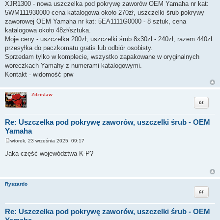
XJR1300 - nowa uszczelka pod pokrywę zaworów OEM Yamaha nr kat:
t
5WM111930000 cena katalogowa około 270zł, uszczelki śrub pokrywy
zaworowej OEM Yamaha nr kat: 5EA1111G0000 - 8 sztuk, cena
katalogowa około 48zł/sztuka.
Moje ceny - uszczelka 200zł, uszczelki śrub 8x30zł - 240zł, razem 440zł
przesyłka do paczkomatu gratis lub odbiór osobisty.
Sprzedam tylko w komplecie, wszystko zapakowane w oryginalnych
woreczkach Yamahy z numerami katalogowymi.
Kontakt - widomość prw
Zdzislaw
Cytuj
Re: Uszczelka pod pokrywę zaworów, uszczelki śrub - OEM
Yamaha
wtorek, 23 września 2025, 09:17
P
o
Jaka część województwa K-P?
s
t
Ryszardo
Cytuj
Re: Uszczelka pod pokrywę zaworów, uszczelki śrub - OEM