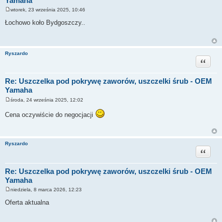
Yamaha
wtorek, 23 września 2025, 10:46
P
o
Łochowo koło Bydgoszczy..
s
t
Ryszardo
Cytuj
Re: Uszczelka pod pokrywę zaworów, uszczelki śrub - OEM
Yamaha
środa, 24 września 2025, 12:02
P
o
Cena oczywiście do negocjacji
s
t
Ryszardo
Cytuj
Re: Uszczelka pod pokrywę zaworów, uszczelki śrub - OEM
Yamaha
niedziela, 8 marca 2026, 12:23
P
o
Oferta aktualna
s
t