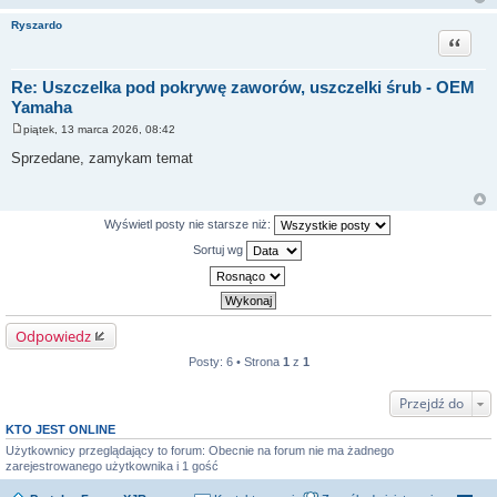
Ryszardo
Cytuj
Re: Uszczelka pod pokrywę zaworów, uszczelki śrub - OEM
Yamaha
piątek, 13 marca 2026, 08:42
P
o
Sprzedane, zamykam temat
s
t
Wyświetl posty nie starsze niż:
Sortuj wg
Odpowiedz
Posty: 6 • Strona
1
z
1
Przejdź do
KTO JEST ONLINE
Użytkownicy przeglądający to forum: Obecnie na forum nie ma żadnego
zarejestrowanego użytkownika i 1 gość