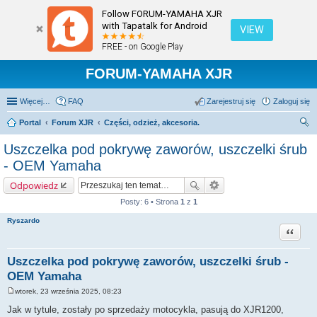
Follow FORUM-YAMAHA XJR
with Tapatalk for Android
VIEW
FREE - on Google Play
FORUM-YAMAHA XJR
Więcej…
FAQ
Zarejestruj się
Zaloguj się
Portal
Forum XJR
Części, odzież, akcesoria.
zu
Uszczelka pod pokrywę zaworów, uszczelki śrub
kaj
- OEM Yamaha
Odpowiedz
Posty: 6 • Strona
1
z
1
Ryszardo
Cytuj
Uszczelka pod pokrywę zaworów, uszczelki śrub -
OEM Yamaha
wtorek, 23 września 2025, 08:23
P
o
Jak w tytule, zostały po sprzedaży motocykla, pasują do XJR1200,
s