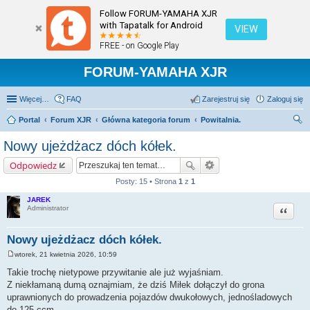
Follow FORUM-YAMAHA XJR
with Tapatalk for Android
VIEW
FREE - on Google Play
FORUM-YAMAHA XJR
Więcej…
FAQ
Zarejestruj się
Zaloguj się
Portal
Forum XJR
Główna kategoria forum
Powitalnia.
zu
Nowy ujeżdżacz dóch kółek.
kaj
Odpowiedz
Posty: 15 • Strona
1
z
1
JAREK
Cytuj
Administrator
Nowy ujeżdżacz dóch kółek.
wtorek, 21 kwietnia 2026, 10:59
P
o
Takie trochę nietypowe przywitanie ale już wyjaśniam.
s
Z niekłamaną dumą oznajmiam, że dziś Miłek dołączył do grona
t
uprawnionych do prowadzenia pojazdów dwukołowych, jednośladowych
do 125 ccm.