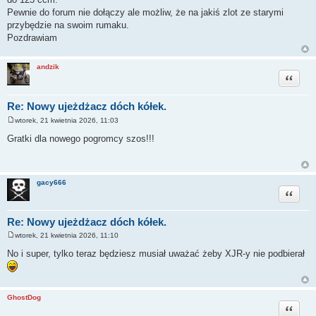
Pewnie do forum nie dołączy ale możliw, że na jakiś zlot ze starymi
przybędzie na swoim rumaku.
Pozdrawiam
andzik
Cytuj
Re: Nowy ujeżdżacz dóch kółek.
wtorek, 21 kwietnia 2026, 11:03
P
o
Gratki dla nowego pogromcy szos!!!
s
t
gacy666
Cytuj
Re: Nowy ujeżdżacz dóch kółek.
wtorek, 21 kwietnia 2026, 11:10
P
o
No i super, tylko teraz będziesz musiał uważać żeby XJR-y nie podbierał
s
t
GhostDog
Cytuj