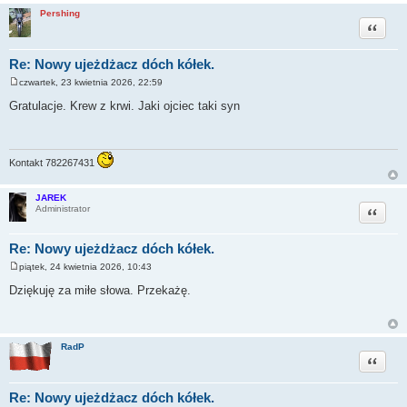
Pershing
Cytuj
Re: Nowy ujeżdżacz dóch kółek.
czwartek, 23 kwietnia 2026, 22:59
P
o
Gratulacje. Krew z krwi. Jaki ojciec taki syn
s
t
Kontakt 782267431
JAREK
Cytuj
Administrator
Re: Nowy ujeżdżacz dóch kółek.
piątek, 24 kwietnia 2026, 10:43
P
o
Dziękuję za miłe słowa. Przekażę.
s
t
RadP
Cytuj
Re: Nowy ujeżdżacz dóch kółek.