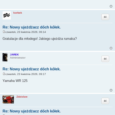
t
korbek
Cytuj
Re: Nowy ujeżdżacz dóch kółek.
czwartek, 23 kwietnia 2026, 06:14
P
o
Gratulacje dla młodego! Jakiego ujeżdża rumaka?
s
t
JAREK
Cytuj
Administrator
Re: Nowy ujeżdżacz dóch kółek.
czwartek, 23 kwietnia 2026, 09:17
P
o
Yamaha WR 125
s
t
Zdzislaw
Cytuj
Re: Nowy ujeżdżacz dóch kółek.