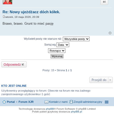
Cytuj
Re: Nowy ujeżdżacz dóch kółek.
wtorek, 19 maja 2026, 20:39
P
o
Brawo, brawo. Grunt to mieć pasję
s
t
Wyświetl posty nie starsze niż:
Sortuj wg
Odpowiedz
Posty: 15 • Strona
1
z
1
Przejdź do
KTO JEST ONLINE
Użytkownicy przeglądający to forum: Obecnie na forum nie ma żadnego
zarejestrowanego użytkownika i 1 gość
Portal
Forum XJR
Kontakt z nami
Zespół administracyjny
Technologię dostarcza
phpBB
® Forum Software © phpBB Limited
Polski pakiet językowy dostarcza
phpBB.pl