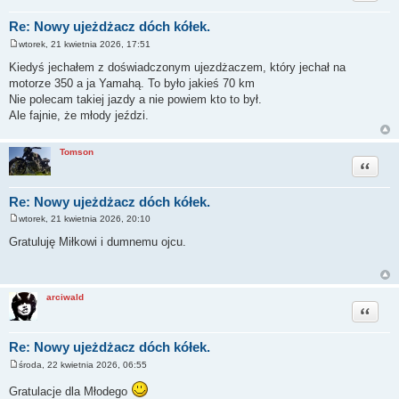
Re: Nowy ujeżdżacz dóch kółek.
wtorek, 21 kwietnia 2026, 17:51
P
o
Kiedyś jechałem z doświadczonym ujezdżaczem, który jechał na
s
motorze 350 a ja Yamahą. To było jakieś 70 km
t
Nie polecam takiej jazdy a nie powiem kto to był.
Ale fajnie, że młody jeździ.
Tomson
Cytuj
Re: Nowy ujeżdżacz dóch kółek.
wtorek, 21 kwietnia 2026, 20:10
P
o
Gratuluję Miłkowi i dumnemu ojcu.
s
t
arciwald
Cytuj
Re: Nowy ujeżdżacz dóch kółek.
środa, 22 kwietnia 2026, 06:55
P
o
Gratulacje dla Młodego
s