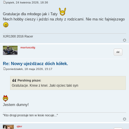
piątek, 24 kwietnia 2026, 18:36
P
o
s
Gratulacje dla młodego jak i Taty
t
Niech hobby cieszy i jeździ na złoty z rodzicami. Nie ma nic fajniejszego
XJR1300 2016 Racer
mariuszdg
Cytuj
Re: Nowy ujeżdżacz dóch kółek.
poniedziałek, 18 maja 2026, 15:17
P
o
s
Pershing pisze:
t
Gratulacje. Krew z krwi. Jaki ojciec taki syn
Jestem dumny!
"Kto drogi prostuje ten w lesie nocuje..."
qter