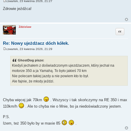
czwartek, 23 kwietnia 2026, 21:27
P
o
Zdrowie jeźdźca!
s
t
Zdzislaw
Cytuj
Re: Nowy ujeżdżacz dóch kółek.
czwartek, 23 kwietnia 2026, 21:29
P
o
s
GhostDog pisze:
t
Kiedyś jechałem z doświadczonym ujezdżaczem, który jechał na
motorze 350 a ja Yamahą. To było jakieś 70 km
Nie polecam takiej jazdy a nie powiem kto to był.
Ale fajnie, że młody jeździ.
Chyba więcej jak 70km
. Wszyscy i tak skończymy na RE 350 i max
110km/h
. Ale to chyba nie o Mnie, bo ja niedoświadczony jestem.
P.S.
Iżem, też 350 było by w maxie 85
.