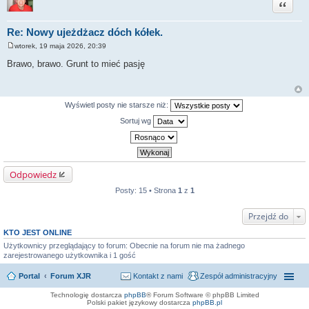
Cytuj
Re: Nowy ujeżdżacz dóch kółek.
wtorek, 19 maja 2026, 20:39
P
o
Brawo, brawo. Grunt to mieć pasję
s
t
Wyświetl posty nie starsze niż:
Sortuj wg
Odpowiedz
Posty: 15 • Strona
1
z
1
Przejdź do
KTO JEST ONLINE
Użytkownicy przeglądający to forum: Obecnie na forum nie ma żadnego
zarejestrowanego użytkownika i 1 gość
Portal
Forum XJR
Kontakt z nami
Zespół administracyjny
Technologię dostarcza
phpBB
® Forum Software © phpBB Limited
Polski pakiet językowy dostarcza
phpBB.pl