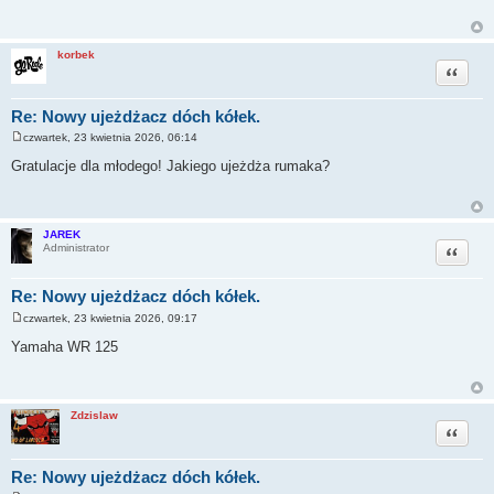
t
korbek
Cytuj
Re: Nowy ujeżdżacz dóch kółek.
czwartek, 23 kwietnia 2026, 06:14
P
o
Gratulacje dla młodego! Jakiego ujeżdża rumaka?
s
t
JAREK
Cytuj
Administrator
Re: Nowy ujeżdżacz dóch kółek.
czwartek, 23 kwietnia 2026, 09:17
P
o
Yamaha WR 125
s
t
Zdzislaw
Cytuj
Re: Nowy ujeżdżacz dóch kółek.