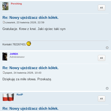
Pershing
Cytuj
Re: Nowy ujeżdżacz dóch kółek.
czwartek, 23 kwietnia 2026, 22:59
P
o
Gratulacje. Krew z krwi. Jaki ojciec taki syn
s
t
Kontakt 782267431
JAREK
Cytuj
Administrator
Re: Nowy ujeżdżacz dóch kółek.
piątek, 24 kwietnia 2026, 10:43
P
o
Dziękuję za miłe słowa. Przekażę.
s
t
RadP
Cytuj
Re: Nowy ujeżdżacz dóch kółek.