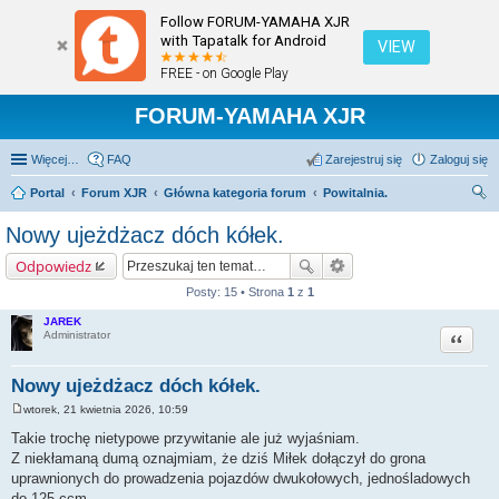
Follow FORUM-YAMAHA XJR
with Tapatalk for Android
VIEW
FREE - on Google Play
FORUM-YAMAHA XJR
Więcej…
FAQ
Zarejestruj się
Zaloguj się
Portal
Forum XJR
Główna kategoria forum
Powitalnia.
zu
Nowy ujeżdżacz dóch kółek.
kaj
Odpowiedz
Posty: 15 • Strona
1
z
1
JAREK
Cytuj
Administrator
Nowy ujeżdżacz dóch kółek.
wtorek, 21 kwietnia 2026, 10:59
P
o
Takie trochę nietypowe przywitanie ale już wyjaśniam.
s
Z niekłamaną dumą oznajmiam, że dziś Miłek dołączył do grona
t
uprawnionych do prowadzenia pojazdów dwukołowych, jednośladowych
do 125 ccm.