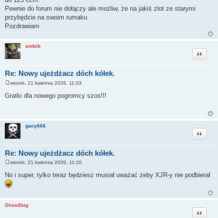
Pewnie do forum nie dołączy ale możliw, że na jakiś zlot ze starymi
przybędzie na swoim rumaku.
Pozdrawiam
andzik
Cytuj
Re: Nowy ujeżdżacz dóch kółek.
wtorek, 21 kwietnia 2026, 11:03
P
o
Gratki dla nowego pogromcy szos!!!
s
t
gacy666
Cytuj
Re: Nowy ujeżdżacz dóch kółek.
wtorek, 21 kwietnia 2026, 11:10
P
o
No i super, tylko teraz będziesz musiał uważać żeby XJR-y nie podbierał
s
t
GhostDog
Cytuj