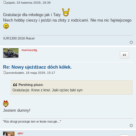
piątek, 24 kwietnia 2026, 18:36
P
o
s
Gratulacje dla młodego jak i Taty
t
Niech hobby cieszy i jeździ na złoty z rodzicami. Nie ma nic fajniejszego
XJR1300 2016 Racer
mariuszdg
Cytuj
Re: Nowy ujeżdżacz dóch kółek.
poniedziałek, 18 maja 2026, 15:17
P
o
s
Pershing pisze:
t
Gratulacje. Krew z krwi. Jaki ojciec taki syn
Jestem dumny!
"Kto drogi prostuje ten w lesie nocuje..."
qter