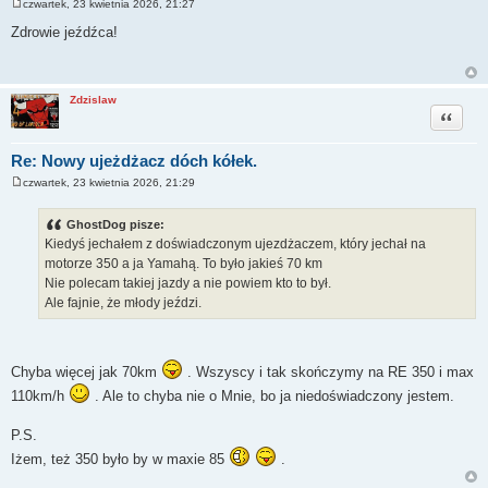
czwartek, 23 kwietnia 2026, 21:27
P
o
Zdrowie jeźdźca!
s
t
Zdzislaw
Cytuj
Re: Nowy ujeżdżacz dóch kółek.
czwartek, 23 kwietnia 2026, 21:29
P
o
s
GhostDog pisze:
t
Kiedyś jechałem z doświadczonym ujezdżaczem, który jechał na
motorze 350 a ja Yamahą. To było jakieś 70 km
Nie polecam takiej jazdy a nie powiem kto to był.
Ale fajnie, że młody jeździ.
Chyba więcej jak 70km
. Wszyscy i tak skończymy na RE 350 i max
110km/h
. Ale to chyba nie o Mnie, bo ja niedoświadczony jestem.
P.S.
Iżem, też 350 było by w maxie 85
.