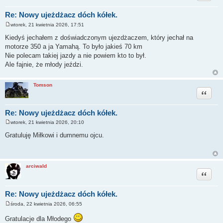
Re: Nowy ujeżdżacz dóch kółek.
wtorek, 21 kwietnia 2026, 17:51
P
o
Kiedyś jechałem z doświadczonym ujezdżaczem, który jechał na
s
motorze 350 a ja Yamahą. To było jakieś 70 km
t
Nie polecam takiej jazdy a nie powiem kto to był.
Ale fajnie, że młody jeździ.
Tomson
Cytuj
Re: Nowy ujeżdżacz dóch kółek.
wtorek, 21 kwietnia 2026, 20:10
P
o
Gratuluję Miłkowi i dumnemu ojcu.
s
t
arciwald
Cytuj
Re: Nowy ujeżdżacz dóch kółek.
środa, 22 kwietnia 2026, 06:55
P
o
Gratulacje dla Młodego
s