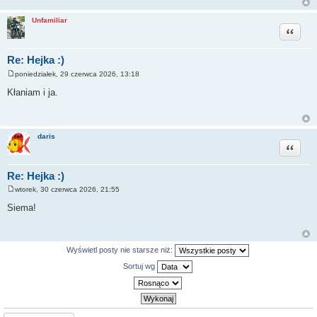
Unfamiliar
Cytuj
Re: Hejka :)
poniedziałek, 29 czerwca 2026, 13:18
P
o
Kłaniam i ja.
s
t
daris
Cytuj
Re: Hejka :)
wtorek, 30 czerwca 2026, 21:55
P
o
Siema!
s
t
Wyświetl posty nie starsze niż:
Sortuj wg