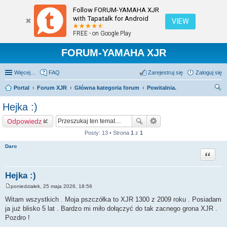
Follow FORUM-YAMAHA XJR
with Tapatalk for Android
VIEW
FREE - on Google Play
FORUM-YAMAHA XJR
Więcej…
FAQ
Zarejestruj się
Zaloguj się
Portal
Forum XJR
Główna kategoria forum
Powitalnia.
zu
Hejka :)
kaj
Odpowiedz
Posty: 13 • Strona
1
z
1
Daro
Cytuj
Hejka :)
poniedziałek, 25 maja 2026, 18:56
P
o
Witam wszystkich . Moja pszczółka to XJR 1300 z 2009 roku . Posiadam
s
ja już blisko 5 lat . Bardzo mi miło dołączyć do tak zacnego grona XJR .
t
Pozdro !