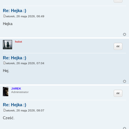
Re: Hejka :)
wtorek, 26 maja 2026, 06:49
P
o
Hejka
s
t
holot
Cytuj
Re: Hejka :)
wtorek, 26 maja 2026, 07:04
P
o
Hej.
s
t
JAREK
Cytuj
Administrator
Re: Hejka :)
wtorek, 26 maja 2026, 08:07
P
o
Cześć.
s
t