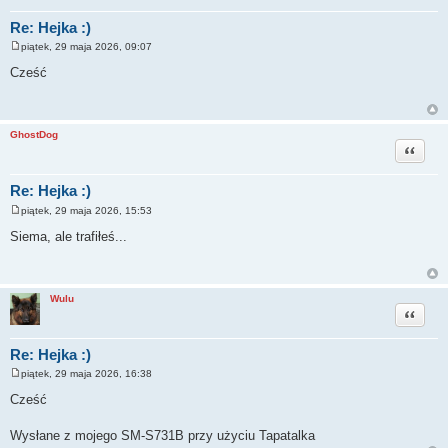
Re: Hejka :)
piątek, 29 maja 2026, 09:07
P
o
Cześć
s
t
GhostDog
Cytuj
Re: Hejka :)
piątek, 29 maja 2026, 15:53
P
o
Siema, ale trafiłeś...
s
t
Wulu
Cytuj
Re: Hejka :)
piątek, 29 maja 2026, 16:38
P
o
Cześć
s
t
Wysłane z mojego SM-S731B przy użyciu Tapatalka