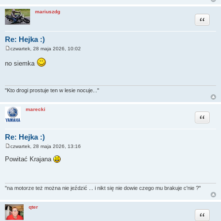
mariuszdg
Cytuj
Re: Hejka :)
czwartek, 28 maja 2026, 10:02
P
o
no siemka
s
t
"Kto drogi prostuje ten w lesie nocuje..."
marecki
Cytuj
Re: Hejka :)
czwartek, 28 maja 2026, 13:16
P
o
Powitać Krajana
s
t
"na motorze też można nie jeździć ... i nikt się nie dowie czego mu brakuje c'nie ?"
qter
Cytuj