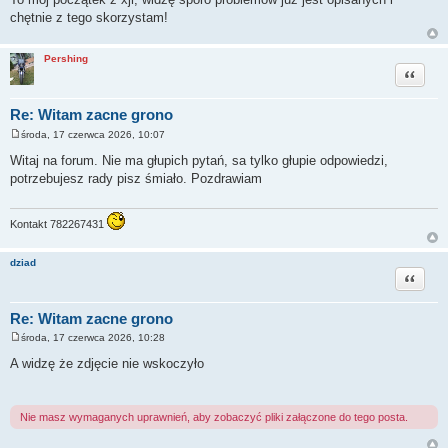
chętnie z tego skorzystam!
Pershing
Cytuj
Re: Witam zacne grono
środa, 17 czerwca 2026, 10:07
P
o
Witaj na forum. Nie ma głupich pytań, sa tylko głupie odpowiedzi,
s
potrzebujesz rady pisz śmiało. Pozdrawiam
t
Kontakt 782267431
dziad
Cytuj
Re: Witam zacne grono
środa, 17 czerwca 2026, 10:28
P
o
A widzę że zdjęcie nie wskoczyło
s
t
Nie masz wymaganych uprawnień, aby zobaczyć pliki załączone do tego posta.