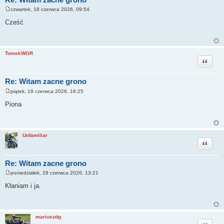
czwartek, 18 czerwca 2026, 09:54
P
o
Cześć
s
t
TomekWGR
Cytuj
Re: Witam zacne grono
piątek, 19 czerwca 2026, 16:25
P
o
Piona
s
t
Unfamiliar
Cytuj
Re: Witam zacne grono
poniedziałek, 29 czerwca 2026, 13:21
P
o
Kłaniam i ja.
s
t
mariuszdg
Cytuj