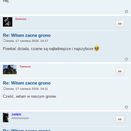
Hej.
s
t
Zwierzu
Cytuj
Re: Witam zacne grono
środa, 17 czerwca 2026, 14:17
P
o
Powitać dziada, czarne są najładniejsze i najszybsze
s
t
Tomson
Cytuj
Re: Witam zacne grono
środa, 17 czerwca 2026, 19:11
P
o
Cześć, witam w naszym gronie.
s
t
JAREK
Cytuj
Administrator
Re: Witam zacne grono