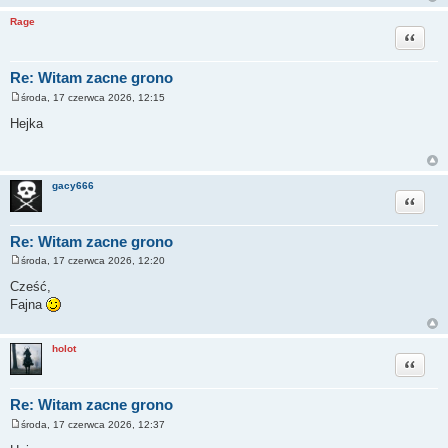
Rage
Cytuj
Re: Witam zacne grono
środa, 17 czerwca 2026, 12:15
P
o
Hejka
s
t
gacy666
Cytuj
Re: Witam zacne grono
środa, 17 czerwca 2026, 12:20
P
o
Cześć,
s
Fajna
t
holot
Cytuj
Re: Witam zacne grono
środa, 17 czerwca 2026, 12:37
P
o