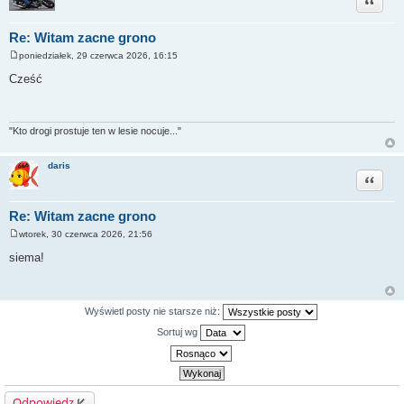
Re: Witam zacne grono
poniedziałek, 29 czerwca 2026, 16:15
P
o
Cześć
s
t
"Kto drogi prostuje ten w lesie nocuje..."
daris
Cytuj
Re: Witam zacne grono
wtorek, 30 czerwca 2026, 21:56
P
o
siema!
s
t
Wyświetl posty nie starsze niż:
Sortuj wg
Odpowiedz