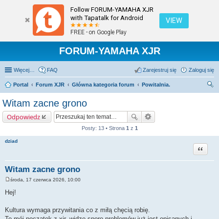
Follow FORUM-YAMAHA XJR
with Tapatalk for Android
VIEW
FREE - on Google Play
FORUM-YAMAHA XJR
Więcej…
FAQ
Zarejestruj się
Zaloguj się
Portal
Forum XJR
Główna kategoria forum
Powitalnia.
zu
Witam zacne grono
kaj
Odpowiedz
Posty: 13 • Strona
1
z
1
dziad
Cytuj
Witam zacne grono
środa, 17 czerwca 2026, 10:00
P
o
Hej!
s
t
Kultura wymaga przywitania co z miłą chęcią robię.
To mój początek z xjr, widzę sporo problemów już jest opisanych i