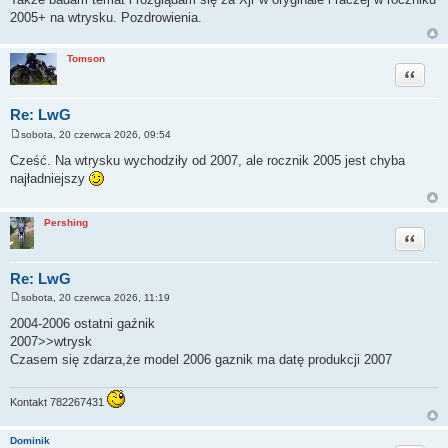
2005+ na wtrysku. Pozdrowienia.
Tomson
Cytuj
Re: LwG
sobota, 20 czerwca 2026, 09:54
P
o
Cześć. Na wtrysku wychodziły od 2007, ale rocznik 2005 jest chyba
s
najładniejszy
t
Pershing
Cytuj
Re: LwG
sobota, 20 czerwca 2026, 11:19
P
o
2004-2006 ostatni gaźnik
s
2007>>wtrysk
t
Czasem się zdarza,że model 2006 gaznik ma datę produkcji 2007
Kontakt 782267431
Dominik