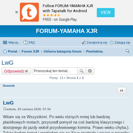
Follow FORUM-YAMAHA XJR
with Tapatalk for Android
VIEW
FREE - on Google Play
FORUM-YAMAHA XJR
Więcej…
FAQ
Zarejestruj się
Zaloguj się
Portal
Forum XJR
Główna kategoria forum
Powitalnia.
zu
LwG
kaj
Odpowiedz
Posty: 13 • Strona
1
z
1
Dominik
Cytuj
LwG
sobota, 20 czerwca 2026, 07:34
P
o
Witam się ze Wszystkimi. Po wielu różnych mniej lub bardziej
s
plastikowych motach, przyszedł pomysł na coś bardziej klasycznego i
t
dostojnego do jazdy wokół przysłowiowego komina. Prawo wieku chyba;).
Także badam temat i rozglądam się za Xjr w oryginale i raczej w roczniku