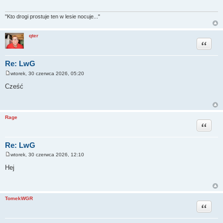
"Kto drogi prostuje ten w lesie nocuje..."
qter
Cytuj
Re: LwG
wtorek, 30 czerwca 2026, 05:20
P
o
Cześć
s
t
Rage
Cytuj
Re: LwG
wtorek, 30 czerwca 2026, 12:10
P
o
Hej
s
t
TomekWGR
Cytuj