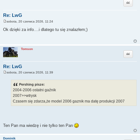
Cytuj
Re: LwG
sobota, 20 czerwca 2026, 11:24
P
o
Ok dzięki za info....i dlatego tu się znalazłem;)
s
t
Tomson
Cytuj
Re: LwG
sobota, 20 czerwca 2026, 11:39
P
o
s
Pershing pisze:
t
2004-2006 ostatni gaźnik
2007>>wtrysk
Czasem się zdarza,że model 2006 gaznik ma datę produkcji 2007
Ten Pan ma wiedzę i nie tylko ten Pan
Dominik