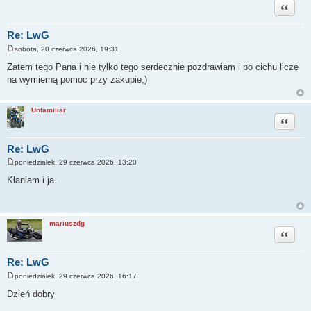
Cytuj
Re: LwG
sobota, 20 czerwca 2026, 19:31
P
o
Zatem tego Pana i nie tylko tego serdecznie pozdrawiam i po cichu liczę
s
na wymierną pomoc przy zakupie;)
t
Unfamiliar
Cytuj
Re: LwG
poniedziałek, 29 czerwca 2026, 13:20
P
o
Kłaniam i ja.
s
t
mariuszdg
Cytuj
Re: LwG
poniedziałek, 29 czerwca 2026, 16:17
P
o
Dzień dobry
s
t