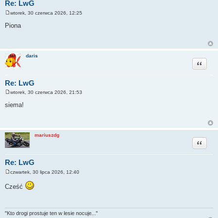
Re: LwG
wtorek, 30 czerwca 2026, 12:25
P
o
Piona
s
t
daris
Cytuj
Re: LwG
wtorek, 30 czerwca 2026, 21:53
P
o
siema!
s
t
mariuszdg
Cytuj
Re: LwG
czwartek, 30 lipca 2026, 12:40
P
o
Cześć
s
t
"Kto drogi prostuje ten w lesie nocuje..."