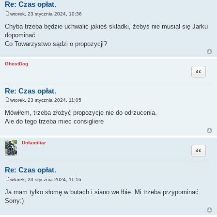
Re: Czas opłat.
wtorek, 23 stycznia 2024, 10:36
P
o
Chyba trzeba będzie uchwalić jakieś składki, żebyś nie musiał się Jarku
s
dopominać.
t
Co Towarzystwo sądzi o propozycji?
GhostDog
Cytuj
Re: Czas opłat.
wtorek, 23 stycznia 2024, 11:05
P
o
Mówiłem, trzeba złożyć propozycję nie do odrzucenia.
s
Ale do tego trzeba mieć consigliere
t
Unfamiliar
Cytuj
Re: Czas opłat.
wtorek, 23 stycznia 2024, 11:16
P
o
Ja mam tylko słomę w butach i siano we łbie. Mi trzeba przypominać.
s
Sorry:)
t