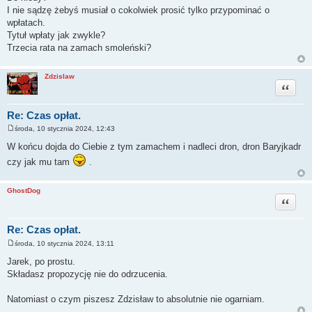
s
I nie sądzę żebyś musiał o cokolwiek prosić tylko przypominać o
t
wpłatach.
Tytuł wpłaty jak zwykle?
Trzecia rata na zamach smoleński?
Zdzislaw
Cytuj
Re: Czas opłat.
środa, 10 stycznia 2024, 12:43
P
o
W końcu dojda do Ciebie z tym zamachem i nadleci dron, dron Baryjkadr
s
t
czy jak mu tam
.
GhostDog
Cytuj
Re: Czas opłat.
środa, 10 stycznia 2024, 13:11
P
o
Jarek, po prostu.
s
Składasz propozycję nie do odrzucenia.
t
Natomiast o czym piszesz Zdzisław to absolutnie nie ogarniam.