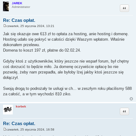
JAREK
Cytuj
Administrator
Re: Czas opłat.
czwartek, 25 stycznia 2024, 13:21
P
o
Jak się okazuje owe 613 zł to opłata za hosting, anie hosting i domenę.
s
Hosting udało się pokryć w całości dzięki Waszym wpłatom. Właśnie
t
dokonałem przelewu.
Domena to koszt 197 zł, płatne do 02.02.24.
Gdyby ktoś z użytkowników, który jeszcze nie wsparł forum, był chętny
coś dorzucić to będzie miło. Ja domenę oczywiście opłacę bo nie
pozwolę, żeby nam przepadła, ale byłoby lżej jakby ktoś jeszcze się
dołączył.
Swoją drogą to podrożały te usługi w ch... w zeszłym roku płacilismy 588
za całość, a w tym wychodzi 810 ziko.
korbek
Cytuj
Re: Czas opłat.
czwartek, 25 stycznia 2024, 16:58
P
o