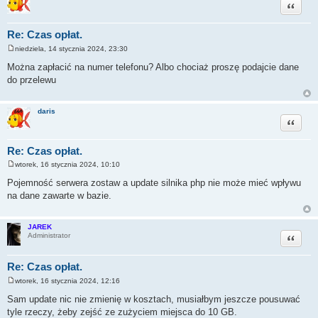
Cytuj
Re: Czas opłat.
niedziela, 14 stycznia 2024, 23:30
P
o
Można zapłacić na numer telefonu? Albo chociaż proszę podajcie dane
s
do przelewu
t
daris
Cytuj
Re: Czas opłat.
wtorek, 16 stycznia 2024, 10:10
P
o
Pojemność serwera zostaw a update silnika php nie może mieć wpływu
s
na dane zawarte w bazie.
t
JAREK
Cytuj
Administrator
Re: Czas opłat.
wtorek, 16 stycznia 2024, 12:16
P
o
Sam update nic nie zmienię w kosztach, musiałbym jeszcze pousuwać
s
tyle rzeczy, żeby zejść ze zużyciem miejsca do 10 GB.
t