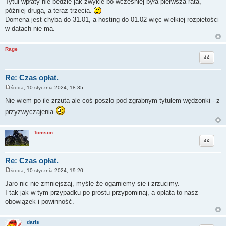
Tytuł wpłaty nie będzie jak zwykle bo wcześniej była pierwsza rata,
s
później druga, a teraz trzecia.
t
Domena jest chyba do 31.01, a hosting do 01.02 więc wielkiej rozpiętości
w datach nie ma.
Rage
Cytuj
Re: Czas opłat.
środa, 10 stycznia 2024, 18:35
P
o
Nie wiem po ile zrzuta ale coś poszło pod zgrabnym tytułem wędzonki - z
s
t
przyzwyczajenia
Tomson
Cytuj
Re: Czas opłat.
środa, 10 stycznia 2024, 19:20
P
o
Jaro nic nie zmniejszaj, myślę że ogarniemy się i zrzucimy.
s
I tak jak w tym przypadku po prostu przypominaj, a opłata to nasz
t
obowiązek i powinność.
daris