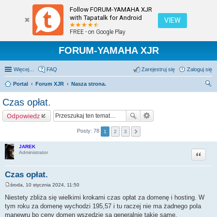
Follow FORUM-YAMAHA XJR
with Tapatalk for Android
VIEW
FREE - on Google Play
FORUM-YAMAHA XJR
Więcej…
FAQ
Zarejestruj się
Zaloguj się
Portal
Forum XJR
Nasza strona.
zu
Czas opłat.
kaj
Odpowiedz
Posty: 78
1
2
3
JAREK
Cytuj
Administrator
Czas opłat.
środa, 10 stycznia 2024, 11:50
P
o
Niestety zbliża się wielkimi krokami czas opłat za domenę i hosting. W
s
tym roku za domenę wychodzi 195,57 i tu raczej nie ma żadnego pola
t
manewru bo ceny domen wszędzie są generalnie takie same.