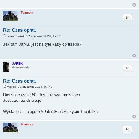
Tomson
Cytuj
Re: Czas opłat.
poniedziałek, 22 stycznia 2024, 12:53
P
o
Jak tam Jarku, jest na tyle kasy co trzeba?
s
t
JAREK
Cytuj
Administrator
Re: Czas opłat.
wtorek, 23 stycznia 2024, 07:47
P
o
Doszlo jeszcze 50. Jest juz wystarczajaco.
s
Jeszcze raz dziekuje.
t
Wysłane z mojego SM-G973F przy użyciu Tapatalka
Tomson
Cytuj