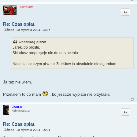
Zdzislaw
Cytuj
Re: Czas opłat.
środa, 10 stycznia 2024, 14:25
P
o
s
GhostDog pisze:
t
Jarek, po prostu.
Składasz propozycję nie do odrzucenia.
Natomiast o czym piszesz Zdzisław to absolutnie nie ogarniam.
Ja też nie wiem.
Przelałem to co mam
, bo jeszcze wypłata nie przylazła.
JAREK
Cytuj
Administrator
Re: Czas opłat.
środa, 10 stycznia 2024, 15:04
P
o