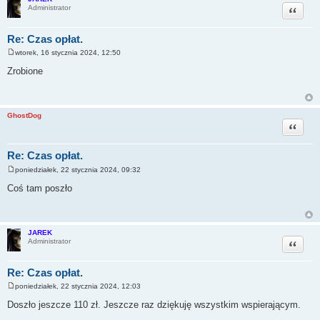
Cytuj
Administrator
Re: Czas opłat.
wtorek, 16 stycznia 2024, 12:50
P
o
Zrobione
s
t
GhostDog
Cytuj
Re: Czas opłat.
poniedziałek, 22 stycznia 2024, 09:32
P
o
Coś tam poszło
s
t
JAREK
Cytuj
Administrator
Re: Czas opłat.
poniedziałek, 22 stycznia 2024, 12:03
P
o
Doszło jeszcze 110 zł. Jeszcze raz dziękuję wszystkim wspierającym.
s
t