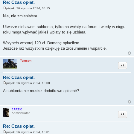
Re: Czas opłat.
piątek, 26 stycznia 2024, 08:15
P
o
Nie, nie zmieniałem.
s
t
Utworze niebawem subkonto, tylko na wpłaty na forum i wtedy w ciągu
roku mogą wpływać jakieś wpłaty to się uzbiera.
Wpłynęło wczoraj 120 zł. Domenę opłaciłem.
Jeszcze raz wszystkim dziękuję za zrozumienie i wsparcie.
Tomson
Cytuj
Re: Czas opłat.
piątek, 26 stycznia 2024, 13:08
P
o
A subkonta nie musisz dodatkowo opłacać?
s
t
JAREK
Cytuj
Administrator
Re: Czas opłat.
piątek, 26 stycznia 2024, 16:01