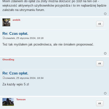
Moim zdaniem do opłat za zloty można dorzucić po 10zł na ten cel -
s
większość aktywnych użytkowników przyjeżdża i to im najbardziej będzie
t
zależało na utrzymaniu forum.
andzik
Cytuj
Re: Czas opłat.
czwartek, 25 stycznia 2024, 18:18
P
o
Też tak myślałem jak przedmówca, ale nie śmiałem proponować.
s
t
GhostDog
Cytuj
Re: Czas opłat.
czwartek, 25 stycznia 2024, 18:34
P
o
Za każdy wpis 5 zl
s
t
Tomson
Cytuj