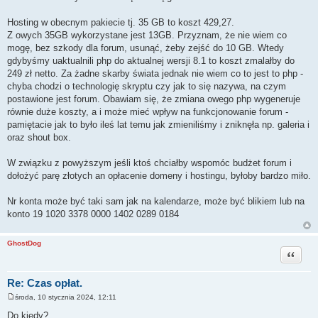
Hosting w obecnym pakiecie tj. 35 GB to koszt 429,27.
Z owych 35GB wykorzystane jest 13GB. Przyznam, że nie wiem co
mogę, bez szkody dla forum, usunąć, żeby zejść do 10 GB. Wtedy
gdybyśmy uaktualnili php do aktualnej wersji 8.1 to koszt zmalałby do
249 zł netto. Za żadne skarby świata jednak nie wiem co to jest to php -
chyba chodzi o technologię skryptu czy jak to się nazywa, na czym
postawione jest forum. Obawiam się, że zmiana owego php wygeneruje
równie duże koszty, a i może mieć wpływ na funkcjonowanie forum -
pamiętacie jak to było ileś lat temu jak zmieniliśmy i zniknęła np. galeria i
oraz shout box.
W związku z powyższym jeśli ktoś chciałby wspomóc budżet forum i
dołożyć parę złotych an opłacenie domeny i hostingu, byłoby bardzo miło.
Nr konta może być taki sam jak na kalendarze, może być blikiem lub na
konto 19 1020 3378 0000 1402 0289 0184
GhostDog
Cytuj
Re: Czas opłat.
środa, 10 stycznia 2024, 12:11
P
o
Do kiedy?