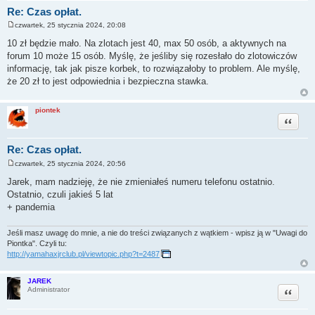
Re: Czas opłat.
czwartek, 25 stycznia 2024, 20:08
P
o
10 zł będzie mało. Na zlotach jest 40, max 50 osób, a aktywnych na
s
forum 10 może 15 osób. Myślę, że jeśliby się rozesłało do zlotowiczów
t
informację, tak jak pisze korbek, to rozwiązałoby to problem. Ale myślę,
że 20 zł to jest odpowiednia i bezpieczna stawka.
piontek
Cytuj
Re: Czas opłat.
czwartek, 25 stycznia 2024, 20:56
P
o
Jarek, mam nadzieję, że nie zmieniałeś numeru telefonu ostatnio.
s
Ostatnio, czuli jakieś 5 lat
t
+ pandemia
Jeśli masz uwagę do mnie, a nie do treści związanych z wątkiem - wpisz ją w "Uwagi do
Piontka". Czyli tu:
http://yamahaxjrclub.pl/viewtopic.php?t=2487
JAREK
Cytuj
Administrator