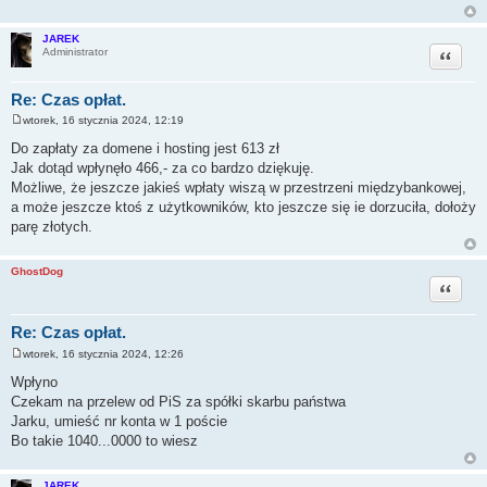
JAREK
Cytuj
Administrator
Re: Czas opłat.
wtorek, 16 stycznia 2024, 12:19
P
o
Do zapłaty za domene i hosting jest 613 zł
s
Jak dotąd wpłynęło 466,- za co bardzo dziękuję.
t
Możliwe, że jeszcze jakieś wpłaty wiszą w przestrzeni międzybankowej,
a może jeszcze ktoś z użytkowników, kto jeszcze się ie dorzuciła, dołoży
parę złotych.
GhostDog
Cytuj
Re: Czas opłat.
wtorek, 16 stycznia 2024, 12:26
P
o
Wpłyno
s
Czekam na przelew od PiS za spółki skarbu państwa
t
Jarku, umieść nr konta w 1 poście
Bo takie 1040...0000 to wiesz
JAREK