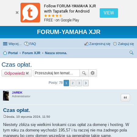
Follow FORUM-YAMAHA XJR
with Tapatalk for Android
VIEW
FREE - on Google Play
FORUM-YAMAHA XJR
Więcej…
FAQ
Zarejestruj się
Zaloguj się
Portal
Forum XJR
Nasza strona.
zu
Czas opłat.
kaj
Odpowiedz
Posty: 78
1
2
3
JAREK
Cytuj
Administrator
Czas opłat.
środa, 10 stycznia 2024, 11:50
P
o
Niestety zbliża się wielkimi krokami czas opłat za domenę i hosting. W
s
tym roku za domenę wychodzi 195,57 i tu raczej nie ma żadnego pola
t
manewru bo ceny domen wszędzie są generalnie takie same.