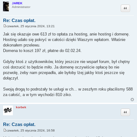
JAREK
Cytuj
Administrator
Re: Czas opłat.
czwartek, 25 stycznia 2024, 13:21
P
o
Jak się okazuje owe 613 zł to opłata za hosting, anie hosting i domenę.
s
Hosting udało się pokryć w całości dzięki Waszym wpłatom. Właśnie
t
dokonałem przelewu.
Domena to koszt 197 zł, płatne do 02.02.24.
Gdyby ktoś z użytkowników, który jeszcze nie wsparł forum, był chętny
coś dorzucić to będzie miło. Ja domenę oczywiście opłacę bo nie
pozwolę, żeby nam przepadła, ale byłoby lżej jakby ktoś jeszcze się
dołączył.
Swoją drogą to podrożały te usługi w ch... w zeszłym roku płacilismy 588
za całość, a w tym wychodzi 810 ziko.
korbek
Cytuj
Re: Czas opłat.
czwartek, 25 stycznia 2024, 16:58
P
o