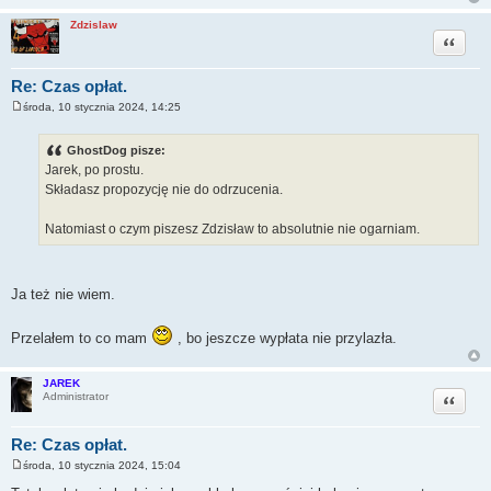
Zdzislaw
Cytuj
Re: Czas opłat.
środa, 10 stycznia 2024, 14:25
P
o
s
GhostDog pisze:
t
Jarek, po prostu.
Składasz propozycję nie do odrzucenia.
Natomiast o czym piszesz Zdzisław to absolutnie nie ogarniam.
Ja też nie wiem.
Przelałem to co mam
, bo jeszcze wypłata nie przylazła.
JAREK
Cytuj
Administrator
Re: Czas opłat.
środa, 10 stycznia 2024, 15:04
P
o