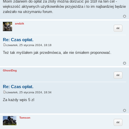
Moim zdaniem do opłat za zloty można dorzucić po 10zł na ten cel -
s
większość aktywnych użytkowników przyjeżdża i to im najbardziej będzie
t
zależało na utrzymaniu forum.
andzik
Cytuj
Re: Czas opłat.
czwartek, 25 stycznia 2024, 18:18
P
o
Też tak myślałem jak przedmówca, ale nie śmiałem proponować.
s
t
GhostDog
Cytuj
Re: Czas opłat.
czwartek, 25 stycznia 2024, 18:34
P
o
Za każdy wpis 5 zl
s
t
Tomson
Cytuj