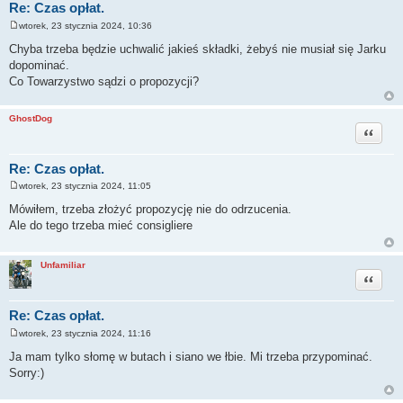
Re: Czas opłat.
wtorek, 23 stycznia 2024, 10:36
P
o
Chyba trzeba będzie uchwalić jakieś składki, żebyś nie musiał się Jarku
s
dopominać.
t
Co Towarzystwo sądzi o propozycji?
GhostDog
Cytuj
Re: Czas opłat.
wtorek, 23 stycznia 2024, 11:05
P
o
Mówiłem, trzeba złożyć propozycję nie do odrzucenia.
s
Ale do tego trzeba mieć consigliere
t
Unfamiliar
Cytuj
Re: Czas opłat.
wtorek, 23 stycznia 2024, 11:16
P
o
Ja mam tylko słomę w butach i siano we łbie. Mi trzeba przypominać.
s
Sorry:)
t