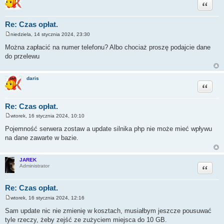
Cytuj
Re: Czas opłat.
niedziela, 14 stycznia 2024, 23:30
P
o
Można zapłacić na numer telefonu? Albo chociaż proszę podajcie dane
s
do przelewu
t
daris
Cytuj
Re: Czas opłat.
wtorek, 16 stycznia 2024, 10:10
P
o
Pojemność serwera zostaw a update silnika php nie może mieć wpływu
s
na dane zawarte w bazie.
t
JAREK
Cytuj
Administrator
Re: Czas opłat.
wtorek, 16 stycznia 2024, 12:16
P
o
Sam update nic nie zmienię w kosztach, musiałbym jeszcze pousuwać
s
tyle rzeczy, żeby zejść ze zużyciem miejsca do 10 GB.
t