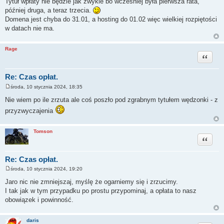
Tytuł wpłaty nie będzie jak zwykle bo wcześniej była pierwsza rata,
s
później druga, a teraz trzecia.
t
Domena jest chyba do 31.01, a hosting do 01.02 więc wielkiej rozpiętości
w datach nie ma.
Rage
Cytuj
Re: Czas opłat.
środa, 10 stycznia 2024, 18:35
P
o
Nie wiem po ile zrzuta ale coś poszło pod zgrabnym tytułem wędzonki - z
s
t
przyzwyczajenia
Tomson
Cytuj
Re: Czas opłat.
środa, 10 stycznia 2024, 19:20
P
o
Jaro nic nie zmniejszaj, myślę że ogarniemy się i zrzucimy.
s
I tak jak w tym przypadku po prostu przypominaj, a opłata to nasz
t
obowiązek i powinność.
daris