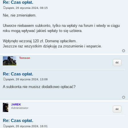
Re: Czas opłat.
piątek, 26 stycznia 2024, 08:15
P
o
Nie, nie zmieniałem.
s
t
Utworze niebawem subkonto, tylko na wpłaty na forum i wtedy w ciągu
roku mogą wpływać jakieś wpłaty to się uzbiera.
Wpłynęło wczoraj 120 zł. Domenę opłaciłem.
Jeszcze raz wszystkim dziękuję za zrozumienie i wsparcie.
Tomson
Cytuj
Re: Czas opłat.
piątek, 26 stycznia 2024, 13:08
P
o
A subkonta nie musisz dodatkowo opłacać?
s
t
JAREK
Cytuj
Administrator
Re: Czas opłat.
piątek, 26 stycznia 2024, 16:01