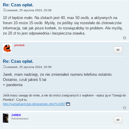
Re: Czas opłat.
czwartek, 25 stycznia 2024, 20:08
P
o
10 zł będzie mało. Na zlotach jest 40, max 50 osób, a aktywnych na
s
forum 10 może 15 osób. Myślę, że jeśliby się rozesłało do zlotowiczów
t
informację, tak jak pisze korbek, to rozwiązałoby to problem. Ale myślę,
że 20 zł to jest odpowiednia i bezpieczna stawka.
piontek
Cytuj
Re: Czas opłat.
czwartek, 25 stycznia 2024, 20:56
P
o
Jarek, mam nadzieję, że nie zmieniałeś numeru telefonu ostatnio.
s
Ostatnio, czuli jakieś 5 lat
t
+ pandemia
Jeśli masz uwagę do mnie, a nie do treści związanych z wątkiem - wpisz ją w "Uwagi do
Piontka". Czyli tu:
http://yamahaxjrclub.pl/viewtopic.php?t=2487
JAREK
Cytuj
Administrator