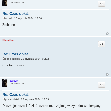
Cytuj
Administrator
Re: Czas opłat.
wtorek, 16 stycznia 2024, 12:50
P
o
Zrobione
s
t
GhostDog
Cytuj
Re: Czas opłat.
poniedziałek, 22 stycznia 2024, 09:32
P
o
Coś tam poszło
s
t
JAREK
Cytuj
Administrator
Re: Czas opłat.
poniedziałek, 22 stycznia 2024, 12:03
P
o
Doszło jeszcze 110 zł. Jeszcze raz dziękuję wszystkim wspierającym.
s
t