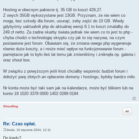
Hosting w obecnym pakiecie tj. 35 GB to koszt 429,27.
Z owych 35GB wykorzystane jest 13GB. Przyznam, że nie wiem co
mogę, bez szkody dla forum, usunąć, żeby zejść do 10 GB. Wtedy
gdybyśmy uaktualnili php do aktualnej wersji 8.1 to koszt zmalałby do
249 zł netto. Za żadne skarby świata jednak nie wiem co to jest to php -
chyba chodzi o technologię skryptu czy jak to się nazywa, na czym
postawione jest forum. Obawiam się, że zmiana owego php wygeneruje
równie duże koszty, a i może mieć wpływ na funkcjonowanie forum -
pamiętacie jak to było ileś lat temu jak zmieniliśmy i zniknęła np. galeria i
oraz shout box.
W związku z powyższym jeśli ktoś chciałby wspomóc budżet forum i
dołożyć parę złotych an opłacenie domeny i hostingu, byłoby bardzo miło.
Nr konta może być taki sam jak na kalendarze, może być blikiem lub na
konto 19 1020 3378 0000 1402 0289 0184
GhostDog
Cytuj
Re: Czas opłat.
środa, 10 stycznia 2024, 12:11
P
o
Do kiedy?