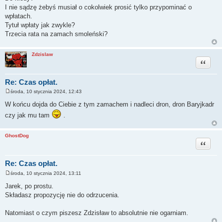
s
I nie sądzę żebyś musiał o cokolwiek prosić tylko przypominać o
t
wpłatach.
Tytuł wpłaty jak zwykle?
Trzecia rata na zamach smoleński?
Zdzislaw
Cytuj
Re: Czas opłat.
środa, 10 stycznia 2024, 12:43
P
o
W końcu dojda do Ciebie z tym zamachem i nadleci dron, dron Baryjkadr
s
t
czy jak mu tam
.
GhostDog
Cytuj
Re: Czas opłat.
środa, 10 stycznia 2024, 13:11
P
o
Jarek, po prostu.
s
Składasz propozycję nie do odrzucenia.
t
Natomiast o czym piszesz Zdzisław to absolutnie nie ogarniam.