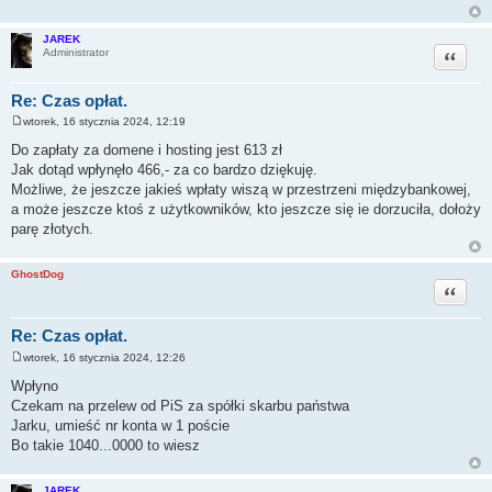
JAREK
Cytuj
Administrator
Re: Czas opłat.
wtorek, 16 stycznia 2024, 12:19
P
o
Do zapłaty za domene i hosting jest 613 zł
s
Jak dotąd wpłynęło 466,- za co bardzo dziękuję.
t
Możliwe, że jeszcze jakieś wpłaty wiszą w przestrzeni międzybankowej,
a może jeszcze ktoś z użytkowników, kto jeszcze się ie dorzuciła, dołoży
parę złotych.
GhostDog
Cytuj
Re: Czas opłat.
wtorek, 16 stycznia 2024, 12:26
P
o
Wpłyno
s
Czekam na przelew od PiS za spółki skarbu państwa
t
Jarku, umieść nr konta w 1 poście
Bo takie 1040...0000 to wiesz
JAREK