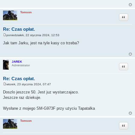
Tomson
Cytuj
Re: Czas opłat.
poniedziałek, 22 stycznia 2024, 12:53
P
o
Jak tam Jarku, jest na tyle kasy co trzeba?
s
t
JAREK
Cytuj
Administrator
Re: Czas opłat.
wtorek, 23 stycznia 2024, 07:47
P
o
Doszlo jeszcze 50. Jest juz wystarczajaco.
s
Jeszcze raz dziekuje.
t
Wysłane z mojego SM-G973F przy użyciu Tapatalka
Tomson
Cytuj