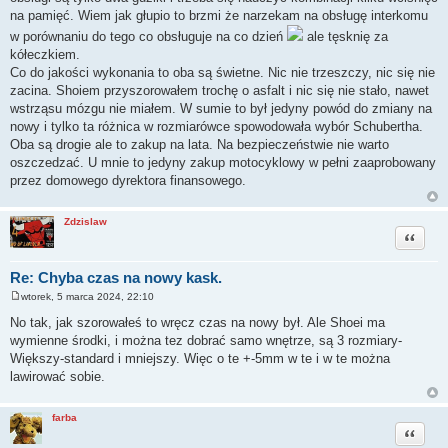
na pamięć. Wiem jak głupio to brzmi że narzekam na obsługę interkomu
w porównaniu do tego co obsługuje na co dzień
ale tęsknię za
kółeczkiem.
Co do jakości wykonania to oba są świetne. Nic nie trzeszczy, nic się nie
zacina. Shoiem przyszorowałem trochę o asfalt i nic się nie stało, nawet
wstrząsu mózgu nie miałem. W sumie to był jedyny powód do zmiany na
nowy i tylko ta różnica w rozmiarówce spowodowała wybór Schubertha.
Oba są drogie ale to zakup na lata. Na bezpieczeństwie nie warto
oszczedzać. U mnie to jedyny zakup motocyklowy w pełni zaaprobowany
przez domowego dyrektora finansowego.
Zdzislaw
Cytuj
Re: Chyba czas na nowy kask.
wtorek, 5 marca 2024, 22:10
P
o
No tak, jak szorowałeś to wręcz czas na nowy był. Ale Shoei ma
s
wymienne środki, i można tez dobrać samo wnętrze, są 3 rozmiary-
t
Większy-standard i mniejszy. Więc o te +-5mm w te i w te można
lawirować sobie.
farba
Cytuj