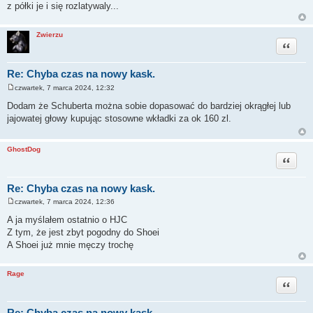
z półki je i się rozlatywaly...
Zwierzu
Cytuj
Re: Chyba czas na nowy kask.
czwartek, 7 marca 2024, 12:32
P
o
Dodam że Schuberta można sobie dopasować do bardziej okrągłej lub
s
jajowatej głowy kupując stosowne wkładki za ok 160 zl.
t
GhostDog
Cytuj
Re: Chyba czas na nowy kask.
czwartek, 7 marca 2024, 12:36
P
o
A ja myślałem ostatnio o HJC
s
Z tym, że jest zbyt pogodny do Shoei
t
A Shoei już mnie męczy trochę
Rage
Cytuj
Re: Chyba czas na nowy kask.