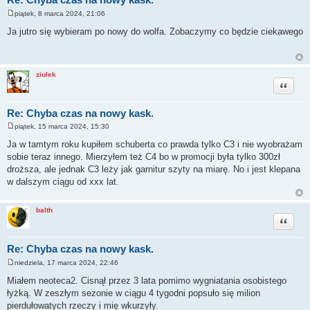
piątek, 8 marca 2024, 21:06
P
o
Ja jutro się wybieram po nowy do wolfa. Zobaczymy co będzie ciekawego
s
t
ziulek
Cytuj
Re: Chyba czas na nowy kask.
piątek, 15 marca 2024, 15:30
P
o
Ja w tamtym roku kupiłem schuberta co prawda tylko C3 i nie wyobrażam
s
sobie teraz innego. Mierzyłem też C4 bo w promocji była tylko 300zł
t
droższa, ale jednak C3 leży jak garnitur szyty na miarę. No i jest klepana
w dalszym ciągu od xxx lat.
balth
Cytuj
Re: Chyba czas na nowy kask.
niedziela, 17 marca 2024, 22:46
P
o
Miałem neoteca2. Cisnął przez 3 lata pomimo wygniatania osobistego
s
łyżką. W zeszłym sezonie w ciągu 4 tygodni popsuło się milion
t
pierdułowatych rzeczy i mię wkurzyły.