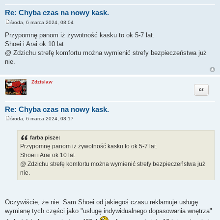
Re: Chyba czas na nowy kask.
środa, 6 marca 2024, 08:04
P
o
Przypomnę panom iż żywotność kasku to ok 5-7 lat.
s
Shoei i Arai ok 10 lat
t
@ Zdzichu strefę komfortu można wymienić strefy bezpieczeństwa już
nie.
Zdzislaw
Cytuj
Re: Chyba czas na nowy kask.
środa, 6 marca 2024, 08:17
P
o
s
farba pisze:
t
Przypomnę panom iż żywotność kasku to ok 5-7 lat.
Shoei i Arai ok 10 lat
@ Zdzichu strefę komfortu można wymienić strefy bezpieczeństwa już
nie.
Oczywiście, że nie. Sam Shoei od jakiegoś czasu reklamuje usługę
wymianę tych części jako "usługę indywidualnego dopasowania wnętrza"