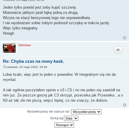
P
o
Jeden tylko powód jest żeby kupić szczenę.
s
Mianowicie jakbym jarał fajkę jedną za drugą.
t
Wizyta na stacji benzynowej tego nie usprawiedliwia.
I nie wyobrażam sobie żebym podnosił szczękę w trakcie jazdy.
Więc tylko integralny
Howgh
Zdzislaw
Cytuj
Re: Chyba czas na nowy kask.
czwartek, 23 maja 2024, 16:46
P
o
Lubię lizaki, więc jest to jeden z powodów. W integralnym się nie da
s
mymlać
t
A tak ogólnie poczytałem opinie o n3 i C5 i no nie jeden się zawiódł na
nim już. Że jeszcze gorzej jak C3 skrzypi, przecieka jak Przesieka...a o
N3 aż tak zle nie piszą, wręcz lepiej, co nie znaczy, że dobrze.
Wyświetl posty nie starsze niż:
Sortuj wg