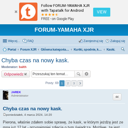
Follow FORUM-YAMAHA XJR
with Tapatalk for Android
VIEW
FREE - on Google Play
FORUM-YAMAHA XJR
Więcej…
FAQ
Zarejestruj się
Zaloguj się
Portal
Forum XJR
Główna kategoria forum
Kurtki, spodnie, kaski, buty, rękawice itp.
Kaski.
zu
Chyba czas na nowy kask.
kaj
Moderator:
balth
Odpowiedz
Posty: 69
1
2
3
JAREK
Cytuj
Administrator
Chyba czas na nowy kask.
poniedziałek, 4 marca 2024, 14:20
P
o
Pierona, właśnie zdałem sobie sprawę, że kask, w którym jeżdżę jest ze
s
mną już 12 lat - przynajmniej zdjęcia o tym świadczą. Możliwe, że jest
t