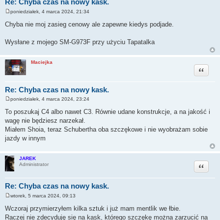
Re: Chyba czas na nowy kask.
poniedziałek, 4 marca 2024, 21:34
P
o
Chyba nie moj zasieg cenowy ale zapewne kiedys podjade.
s
t
Wysłane z mojego SM-G973F przy użyciu Tapatalka
Maciejka
Cytuj
Re: Chyba czas na nowy kask.
poniedziałek, 4 marca 2024, 23:24
P
o
To poszukaj C4 albo nawet C3. Równie udane konstrukcje, a na jakość i
s
wagę nie będziesz narzekał.
t
Miałem Shoia, teraz Schubertha oba szczękowe i nie wyobrażam sobie
jazdy w innym
JAREK
Cytuj
Administrator
Re: Chyba czas na nowy kask.
wtorek, 5 marca 2024, 09:13
P
o
Wczoraj przymierzyłem kilka sztuk i już mam mentlik we łbie.
s
Raczej nie zdecyduję się na kask, którego szczękę można zarzucić na
t