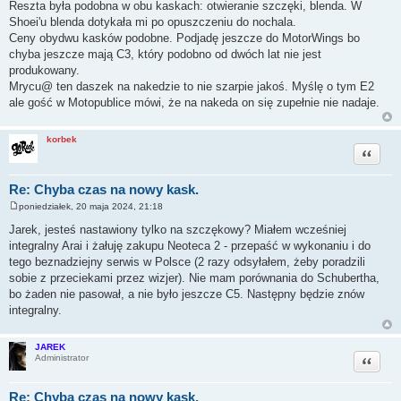
Reszta była podobna w obu kaskach: otwieranie szczęki, blenda. W
Shoei'u blenda dotykała mi po opuszczeniu do nochala.
Ceny obydwu kasków podobne. Podjadę jeszcze do MotorWings bo
chyba jeszcze mają C3, który podobno od dwóch lat nie jest
produkowany.
Mrycu@ ten daszek na nakedzie to nie szarpie jakoś. Myślę o tym E2
ale gość w Motopublice mówi, że na nakeda on się zupełnie nie nadaje.
korbek
Cytuj
Re: Chyba czas na nowy kask.
poniedziałek, 20 maja 2024, 21:18
P
o
Jarek, jesteś nastawiony tylko na szczękowy? Miałem wcześniej
s
integralny Arai i żałuję zakupu Neoteca 2 - przepaść w wykonaniu i do
t
tego beznadziejny serwis w Polsce (2 razy odsyłałem, żeby poradzili
sobie z przeciekami przez wizjer). Nie mam porównania do Schubertha,
bo żaden nie pasował, a nie było jeszcze C5. Następny będzie znów
integralny.
JAREK
Cytuj
Administrator
Re: Chyba czas na nowy kask.