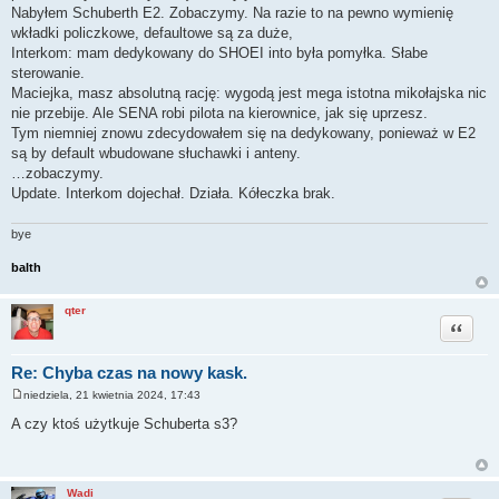
Nabyłem Schuberth E2. Zobaczymy. Na razie to na pewno wymienię
wkładki policzkowe, defaultowe są za duże,
Interkom: mam dedykowany do SHOEI into była pomyłka. Słabe
sterowanie.
Maciejka, masz absolutną rację: wygodą jest mega istotna mikołajska nic
nie przebije. Ale SENA robi pilota na kierownice, jak się uprzesz.
Tym niemniej znowu zdecydowałem się na dedykowany, ponieważ w E2
są by default wbudowane słuchawki i anteny.
…zobaczymy.
Update. Interkom dojechał. Działa. Kółeczka brak.
bye
balth
qter
Cytuj
Re: Chyba czas na nowy kask.
niedziela, 21 kwietnia 2024, 17:43
P
o
A czy ktoś użytkuje Schuberta s3?
s
t
Wadi