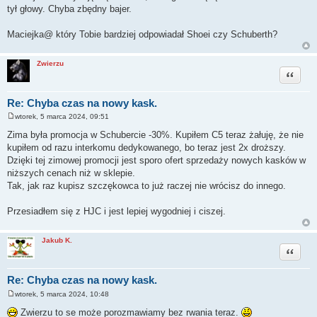
tył głowy. Chyba zbędny bajer.
Maciejka@ który Tobie bardziej odpowiadał Shoei czy Schuberth?
Zwierzu
Cytuj
Re: Chyba czas na nowy kask.
wtorek, 5 marca 2024, 09:51
P
o
Zima była promocja w Schubercie -30%. Kupiłem C5 teraz żałuję, że nie
s
kupiłem od razu interkomu dedykowanego, bo teraz jest 2x droższy.
t
Dzięki tej zimowej promocji jest sporo ofert sprzedaży nowych kasków w
niższych cenach niż w sklepie.
Tak, jak raz kupisz szczękowca to już raczej nie wrócisz do innego.
Przesiadłem się z HJC i jest lepiej wygodniej i ciszej.
Jakub K.
Cytuj
Re: Chyba czas na nowy kask.
wtorek, 5 marca 2024, 10:48
P
o
Zwierzu to se może porozmawiamy bez rwania teraz.