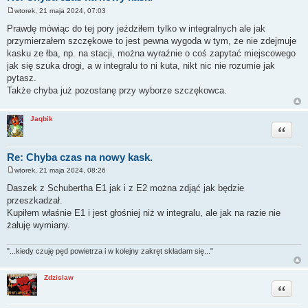
wtorek, 21 maja 2024, 07:03
P
o
Prawdę mówiąc do tej pory jeździłem tylko w integralnych ale jak
s
przymierzałem szczękowe to jest pewna wygoda w tym, że nie zdejmuje
t
kasku ze łba, np. na stacji, można wyraźnie o coś zapytać miejscowego
jak się szuka drogi, a w integralu to ni kuta, nikt nic nie rozumie jak
pytasz.
Także chyba już pozostanę przy wyborze szczękowca.
Jaqbik
Cytuj
Re: Chyba czas na nowy kask.
wtorek, 21 maja 2024, 08:26
P
o
Daszek z Schubertha E1 jak i z E2 można zdjąć jak będzie
s
przeszkadzał.
t
Kupiłem właśnie E1 i jest głośniej niż w integralu, ale jak na razie nie
żałuję wymiany.
"...kiedy czuję pęd powietrza i w kolejny zakręt składam się..."
Zdzislaw
Cytuj