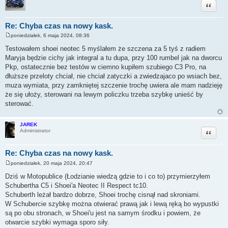
Cytuj
Re: Chyba czas na nowy kask.
poniedziałek, 6 maja 2024, 08:36
P
o
Testowałem shoei neotec 5 myślałem że szczena za 5 tyś z radiem
s
Maryja będzie cichy jak integral a tu dupa, przy 100 rumbel jak na dworcu
t
Pkp, ostatecznie bez testów w ciemno kupiłem szubiego C3 Pro, na
dłuższe przeloty chciał, nie chciał zatyczki a zwiedzajaco po wsiach bez,
muza wymiata, przy zamkniętej szczenie trochę uwiera ale mam nadzieję
że się ułoży, sterowani na lewym policzku trzeba szybkę unieść by
sterować.
JAREK
Cytuj
Administrator
Re: Chyba czas na nowy kask.
poniedziałek, 20 maja 2024, 20:47
P
o
Dziś w Motopublice (Łodzianie wiedzą gdzie to i co to) przymierzyłem
s
Schubertha C5 i Shoei'a Neotec II Respect tc10.
t
Schuberth leżał bardzo dobrze, Shoei trochę cisnął nad skroniami.
W Schubercie szybkę można otwierać prawą jak i lewą ręką bo wypustki
są po obu stronach, w Shoei'u jest na samym środku i powiem, że
otwarcie szybki wymaga sporo siły.