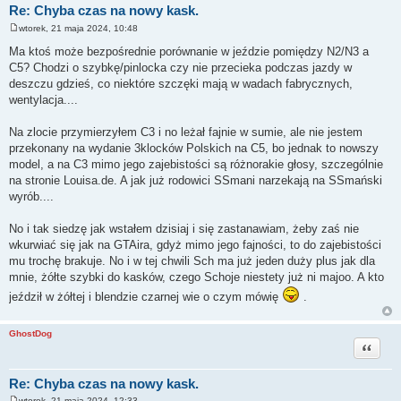
Re: Chyba czas na nowy kask.
wtorek, 21 maja 2024, 10:48
P
o
Ma ktoś może bezpośrednie porównanie w jeździe pomiędzy N2/N3 a
s
C5? Chodzi o szybkę/pinlocka czy nie przecieka podczas jazdy w
t
deszczu gdzieś, co niektóre szczęki mają w wadach fabrycznych,
wentylacja....
Na zlocie przymierzyłem C3 i no leżał fajnie w sumie, ale nie jestem
przekonany na wydanie 3klocków Polskich na C5, bo jednak to nowszy
model, a na C3 mimo jego zajebistości są różnorakie głosy, szczególnie
na stronie Louisa.de. A jak już rodowici SSmani narzekają na SSmański
wyrób....
No i tak siedzę jak wstałem dzisiaj i się zastanawiam, żeby zaś nie
wkurwiać się jak na GTAira, gdyż mimo jego fajności, to do zajebistości
mu trochę brakuje. No i w tej chwili Sch ma już jeden duży plus jak dla
mnie, żółte szybki do kasków, czego Schoje niestety już ni majoo. A kto
jeździł w żółtej i blendzie czarnej wie o czym mówię
.
GhostDog
Cytuj
Re: Chyba czas na nowy kask.
wtorek, 21 maja 2024, 12:33