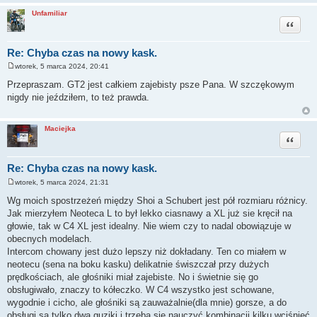
Unfamiliar
Cytuj
Re: Chyba czas na nowy kask.
wtorek, 5 marca 2024, 20:41
P
o
Przepraszam. GT2 jest całkiem zajebisty psze Pana. W szczękowym
s
nigdy nie jeździłem, to też prawda.
t
Maciejka
Cytuj
Re: Chyba czas na nowy kask.
wtorek, 5 marca 2024, 21:31
P
o
Wg moich spostrzeżeń między Shoi a Schubert jest pół rozmiaru różnicy.
s
Jak mierzyłem Neoteca L to był lekko ciasnawy a XL już sie kręcił na
t
głowie, tak w C4 XL jest idealny. Nie wiem czy to nadal obowiązuje w
obecnych modelach.
Intercom chowany jest dużo lepszy niż dokładany. Ten co miałem w
neotecu (sena na boku kasku) delikatnie świszczał przy dużych
prędkościach, ale głośniki miał zajebiste. No i świetnie się go
obsługiwało, znaczy to kółeczko. W C4 wszystko jest schowane,
wygodnie i cicho, ale głośniki są zauważalnie(dla mnie) gorsze, a do
obsługi są tylko dwa guziki i trzeba się nauczyć kombinacji kilku wciśnięć