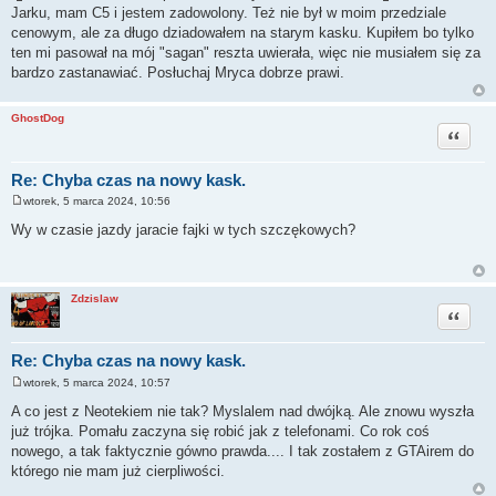
s
Jarku, mam C5 i jestem zadowolony. Też nie był w moim przedziale
t
cenowym, ale za długo dziadowałem na starym kasku. Kupiłem bo tylko
ten mi pasował na mój "sagan" reszta uwierała, więc nie musiałem się za
bardzo zastanawiać. Posłuchaj Mryca dobrze prawi.
GhostDog
Cytuj
Re: Chyba czas na nowy kask.
wtorek, 5 marca 2024, 10:56
P
o
Wy w czasie jazdy jaracie fajki w tych szczękowych?
s
t
Zdzislaw
Cytuj
Re: Chyba czas na nowy kask.
wtorek, 5 marca 2024, 10:57
P
o
A co jest z Neotekiem nie tak? Myslalem nad dwójką. Ale znowu wyszła
s
już trójka. Pomału zaczyna się robić jak z telefonami. Co rok coś
t
nowego, a tak faktycznie gówno prawda.... I tak zostałem z GTAirem do
którego nie mam już cierpliwości.