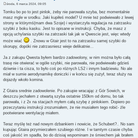
środa, 6 marca 2024, 09:05
P
o
Tomku bo po to jest pinlok, żeby nie parowała szyba, bez momentalnie
s
masz mgle w srodku. Jaki kupiłeś model? U mnie też podwiewało z lewej
t
strony w którymś(mam dwa Szoje) i wystarczyła regulacja na zatrzasku
szybki z boku kasku. Jest to opisane w instrukcji. Chyba, że masz z
opcją uchylania szybki na zatrzaski tak jak w Qwescie jest, więc wtedy
może wiać
. Znowu w Gtair jest to na zatrzasku samej szybki do
skorupy, dopóki nie zatrzasniesz wieje delikatnie...
Ja z zakupu Qwesta byłem bardzo zadowolony, w nim można było całą
trasę nie otwierać w ogóle szybki, nie parowała, nie podwiewało gdzieś
dziwnie i ta cisza, to było coś po różnych LS2 i innym badziewiu. No ale
miał w sumie aerodynamikę doniczki i w końcu się zużył, teraz służy na
dojazdy wkoło komina.
Z Gtaira srednie zadowolenie. Po zakupie wracając z Gór Sowich, w
deszczu jechałem z otwartą szyba ostatnie 150km od domu, bo tak
parowała, i z 2x na stacjach myłem całą szybę z pinlokiem. Dopiero po
przeczytaniu instrukcji zrozumiałem, że nie musiałem tego robić- źle
pootwierane wentylację miałem.
Teraz myślę też nad nowym dzbankiem i nowicie, że Schubert?.. No sam
kupując Gtaira przymierzałem szubiego różne. I w tamtym czasie chyba
coś jakość im spadła, bo do dzisiaj wspominam że śmiechem jak brałem