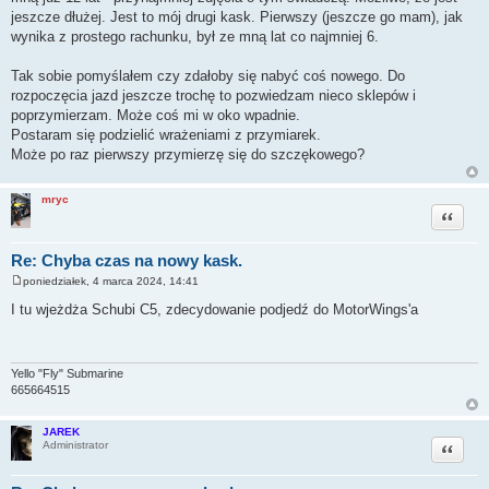
jeszcze dłużej. Jest to mój drugi kask. Pierwszy (jeszcze go mam), jak
wynika z prostego rachunku, był ze mną lat co najmniej 6.
Tak sobie pomyślałem czy zdałoby się nabyć coś nowego. Do
rozpoczęcia jazd jeszcze trochę to pozwiedzam nieco sklepów i
poprzymierzam. Może coś mi w oko wpadnie.
Postaram się podzielić wrażeniami z przymiarek.
Może po raz pierwszy przymierzę się do szczękowego?
mryc
Cytuj
Re: Chyba czas na nowy kask.
poniedziałek, 4 marca 2024, 14:41
P
o
I tu wjeżdża Schubi C5, zdecydowanie podjedź do MotorWings'a
s
t
Yello "Fly" Submarine
665664515
JAREK
Cytuj
Administrator