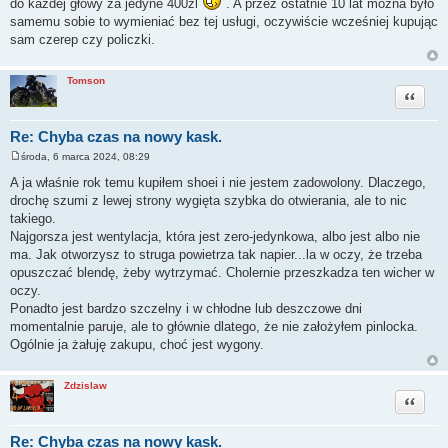
do każdej głowy za jedyne 400zl
. A przez ostatnie 10 lat można było
samemu sobie to wymieniać bez tej usługi, oczywiście wcześniej kupując
sam czerep czy policzki.
Tomson
Cytuj
Re: Chyba czas na nowy kask.
środa, 6 marca 2024, 08:29
P
o
A ja właśnie rok temu kupiłem shoei i nie jestem zadowolony. Dlaczego,
s
drochę szumi z lewej strony wygięta szybka do otwierania, ale to nic
t
takiego.
Najgorsza jest wentylacja, która jest zero-jedynkowa, albo jest albo nie
ma. Jak otworzysz to struga powietrza tak napier...la w oczy, że trzeba
opuszczać blendę, żeby wytrzymać. Cholernie przeszkadza ten wicher w
oczy.
Ponadto jest bardzo szczelny i w chłodne lub deszczowe dni
momentalnie paruje, ale to głównie dlatego, że nie założyłem pinlocka.
Ogólnie ja żałuję zakupu, choć jest wygony.
Zdzislaw
Cytuj
Re: Chyba czas na nowy kask.