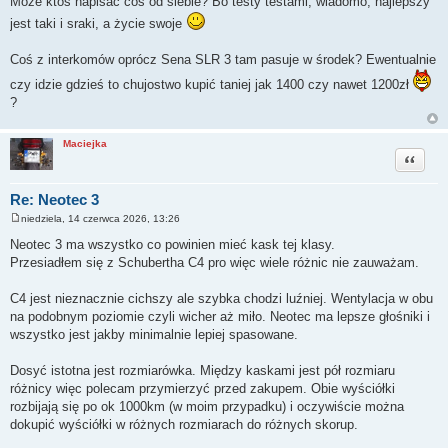
Może ktoś napisać coś od siebie? Bo testy testami, wiadomo, najlepszy
jest taki i sraki, a życie swoje
Coś z interkomów oprócz Sena SLR 3 tam pasuje w środek? Ewentualnie
czy idzie gdzieś to chujostwo kupić taniej jak 1400 czy nawet 1200zł
?
Maciejka
Cytuj
Re: Neotec 3
niedziela, 14 czerwca 2026, 13:26
P
o
Neotec 3 ma wszystko co powinien mieć kask tej klasy.
s
Przesiadłem się z Schubertha C4 pro więc wiele różnic nie zauważam.
t
C4 jest nieznacznie cichszy ale szybka chodzi luźniej. Wentylacja w obu
na podobnym poziomie czyli wicher aż miło. Neotec ma lepsze głośniki i
wszystko jest jakby minimalnie lepiej spasowane.
Dosyć istotna jest rozmiarówka. Między kaskami jest pół rozmiaru
różnicy więc polecam przymierzyć przed zakupem. Obie wyściółki
rozbijają się po ok 1000km (w moim przypadku) i oczywiście można
dokupić wyściółki w różnych rozmiarach do różnych skorup.