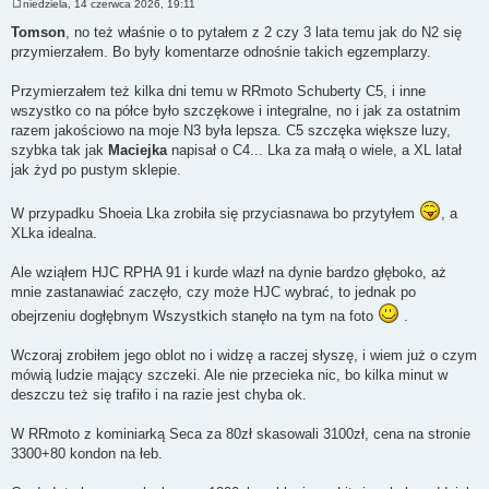
niedziela, 14 czerwca 2026, 19:11
P
o
Tomson
, no też właśnie o to pytałem z 2 czy 3 lata temu jak do N2 się
s
przymierzałem. Bo były komentarze odnośnie takich egzemplarzy.
t
Przymierzałem też kilka dni temu w RRmoto Schuberty C5, i inne
wszystko co na półce było szczękowe i integralne, no i jak za ostatnim
razem jakościowo na moje N3 była lepsza. C5 szczęka większe luzy,
szybka tak jak
Maciejka
napisał o C4... Lka za małą o wiele, a XL latał
jak żyd po pustym sklepie.
W przypadku Shoeia Lka zrobiła się przyciasnawa bo przytyłem
, a
XLka idealna.
Ale wziąłem HJC RPHA 91 i kurde wlazł na dynie bardzo głęboko, aż
mnie zastanawiać zaczęło, czy może HJC wybrać, to jednak po
obejrzeniu dogłębnym Wszystkich stanęło na tym na foto
.
Wczoraj zrobiłem jego oblot no i widzę a raczej słyszę, i wiem już o czym
mówią ludzie mający szczeki. Ale nie przecieka nic, bo kilka minut w
deszczu też się trafiło i na razie jest chyba ok.
W RRmoto z kominiarką Seca za 80zł skasowali 3100zł, cena na stronie
3300+80 kondon na łeb.