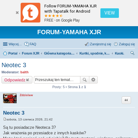
Follow FORUM-YAMAHA XJR
with Tapatalk for Android
VIEW
FREE - on Google Play
FORUM-YAMAHA XJR
Więcej…
FAQ
Zarejestruj się
Zaloguj się
Portal
Forum XJR
Główna kategoria forum
Kurtki, spodnie, kaski, buty, rękawice itp.
Kaski.
zu
Neotec 3
kaj
Moderator:
balth
Odpowiedz
Posty: 5 • Strona
1
z
1
Zdzislaw
Cytuj
Neotec 3
sobota, 13 czerwca 2026, 21:42
P
o
Są tu posiadacze Neoteca 3?
s
Jak wrażenia po przesiadce z innych kasków?
t