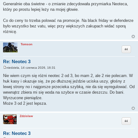
Generalnie oba świetne - o zmianie zdecydowała przymiarka Neoteca,
który po prostu lepiej leży na mojej głowie.
Co do ceny to trzeba polować na promocje. Na black friday w defenderze
było wszystko bez vatu, więc przy większych zakupach widać sporą
różnicę.
Tomson
Cytuj
Re: Neotec 3
niedziela, 14 czerwca 2026, 16:31
P
o
Nie wiem czym się różni neotec 2 od 3, bo mam 2, ale 2 nie polecam. W
s
huk kasy i okazuje się, że po dłuższej jeździe uciska uszy, głośny z
t
lewej strony no i najgorsze przecieka szybką, nie da się wyregulować. Od
wewnątrz zbiera mi się woda na szybce w czasie deszczu. Do bani.
Wyrzucone pieniądze.
Może 3 od 2 jest lepsza.
Zdzislaw
Cytuj
Re: Neotec 3