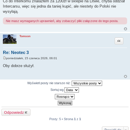
Co do Interkomu znalazłem za 1200zł w sklepie na Litwie, chyba oddział
Intercarsu, więc się jedna da taniej kupić, ale niestety do Polski nie
wysyłają.
Nie masz wymaganych uprawnień, aby zobaczyć pliki załączone do tego posta.
Tomson
Cytuj
Re: Neotec 3
poniedziałek, 15 czerwca 2026, 06:01
P
o
Oby dobrze służył.
s
t
Wyświetl posty nie starsze niż:
Sortuj wg
Odpowiedz
Posty: 5 • Strona
1
z
1
Przejdź do