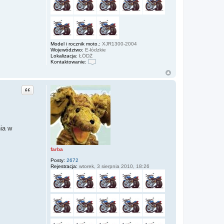
Model i rocznik moto.:
XJR1300-2004
Województwo:
E-łódzkie
Lokalizacja:
ŁÓDŹ
Kontaktowanie:
S
k
o
n
Cytuj
t
a
k
t
u
j
ia w
s
i
ę
z
farba
J
A
Posty:
2672
R
Rejestracja:
wtorek, 3 sierpnia 2010, 18:26
E
K