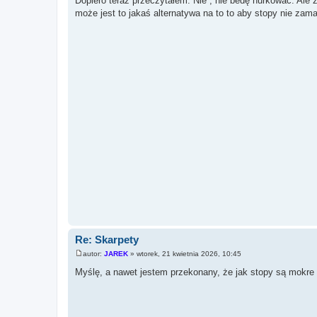
Dopiero teraz przeczytałem. Nie , nie bedę nurkować. Ale z
s
może jest to jakaś alternatywa na to to aby stopy nie zam
t
Re: Skarpety
autor:
JAREK
»
wtorek, 21 kwietnia 2026, 10:45
P
o
Myślę, a nawet jestem przekonany, że jak stopy są mokre 
s
t