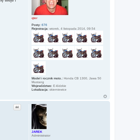
ę wleje i
qter
Posty:
676
Rejestracja:
wtorek, 4 listopada 2014, 09:54
Model i rocznik moto.:
Honda CB 1300, Jawa 50
Mustang
Województwo:
E-łódzkie
Lokalizacja:
skierniewice
Cytuj
JAREK
Administrator