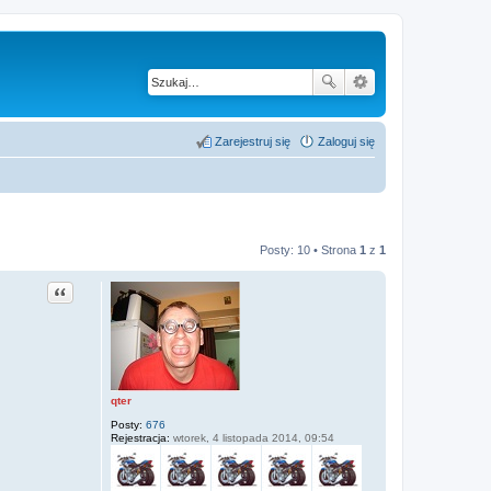
Zarejestruj się
Zaloguj się
Posty: 10 • Strona
1
z
1
Cytuj
qter
Posty:
676
Rejestracja:
wtorek, 4 listopada 2014, 09:54