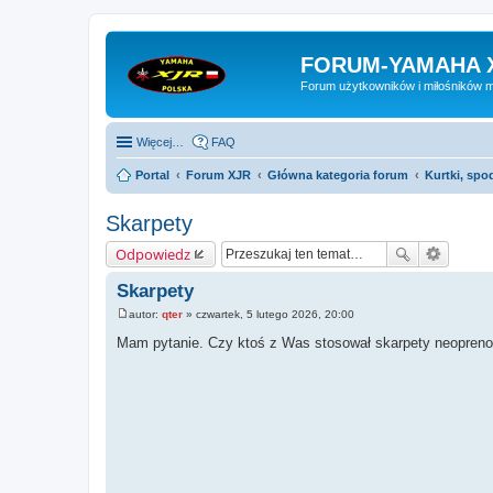
FORUM-YAMAHA 
Forum użytkowników i miłośników 
Więcej…
FAQ
Portal
Forum XJR
Główna kategoria forum
Kurtki, spod
Skarpety
Odpowiedz
Skarpety
autor:
qter
»
czwartek, 5 lutego 2026, 20:00
P
o
Mam pytanie. Czy ktoś z Was stosował skarpety neopren
s
t