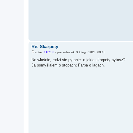
Re: Skarpety
autor:
JAREK
»
poniedziałek, 9 lutego 2026, 09:45
P
o
No właśnie, rodzi się pytanie: o jakie skarpety pytasz?
s
Ja pomyślałem o stopach; Farba o lagach.
t