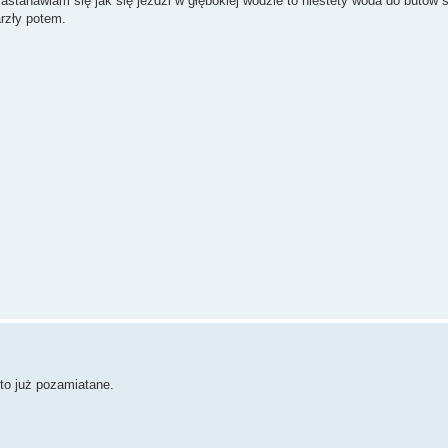
astanawiam się jak się jeździ w głębokiej wodzie to niestety woda do butów si
arzły potem.
to już pozamiatane.