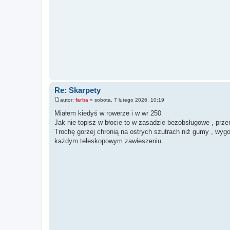
Re: Skarpety
autor:
farba
»
sobota, 7 lutego 2026, 10:19
P
o
Miałem kiedyś w rowerze i w wr 250
s
Jak nie topisz w błocie to w zasadzie bezobsługowe , prz
t
Trochę gorzej chronią na ostrych szutrach niż gumy , wy
każdym teleskopowym zawieszeniu