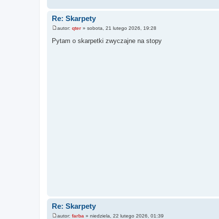
Re: Skarpety
autor:
qter
»
sobota, 21 lutego 2026, 19:28
P
o
Pytam o skarpetki zwyczajne na stopy
s
t
Re: Skarpety
autor:
farba
»
niedziela, 22 lutego 2026, 01:39