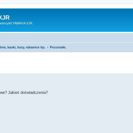
XJR
motocykli YAMAHA XJR.
nie, kaski, buty, rękawice itp.
Pozostałe.
owe? Jakieś doświadczenia?