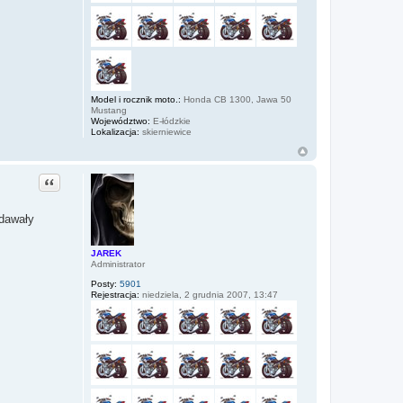
Model i rocznik moto.:
Honda CB 1300, Jawa 50
Mustang
Województwo:
E-łódzkie
Lokalizacja:
skierniewice
Cytuj
Zdawały
JAREK
Administrator
Posty:
5901
Rejestracja:
niedziela, 2 grudnia 2007, 13:47