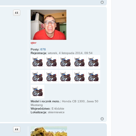
Cytuj
qter
Posty:
676
Rejestracja:
wtorek, 4 listopada 2014, 09:54
Model i rocznik moto.:
Honda CB 1300, Jawa 50
Mustang
Województwo:
E-łódzkie
Lokalizacja:
skierniewice
Cytuj