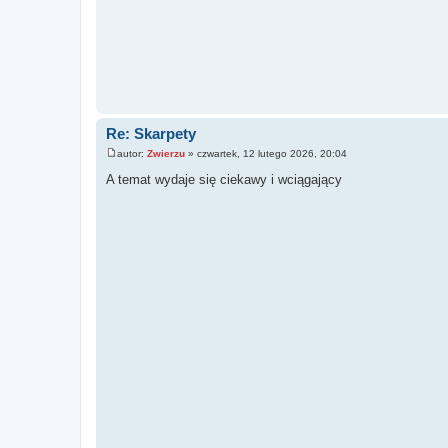
Re: Skarpety
autor:
Zwierzu
»
czwartek, 12 lutego 2026, 20:04
P
o
A temat wydaje się ciekawy i wciągający
s
t