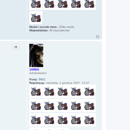
Model i rocznik moto.:
Żółta taryfa
Województwo:
W-mazowieckie
Cytuj
JAREK
Administrator
Posty:
5901
Rejestracja:
niedziela, 2 grudnia 2007, 13:47