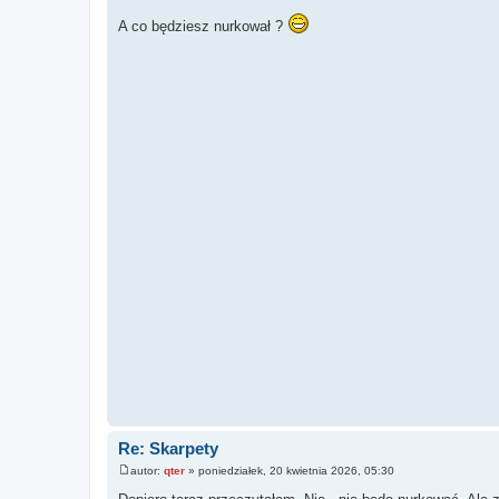
P
o
A co będziesz nurkował ?
s
t
Re: Skarpety
autor:
qter
»
poniedziałek, 20 kwietnia 2026, 05:30
P
o