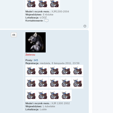
Model i rocznik moto.:
XJR1300-2004
Województwo:
E-łódzkie
Lokalizacja:
ŁÓDŹ
Kontaktowanie:
S
k
o
n
Cytuj
t
a
k
t
u
j
s
Zwierzu
i
ę
Posty:
345
z
Rejestracja:
niedziela, 6 listopada 2011, 23:59
J
A
R
E
K
Model i rocznik moto.:
XJR 1300 2002
Województwo:
L-lubelskie
Lokalizacja:
Lublin