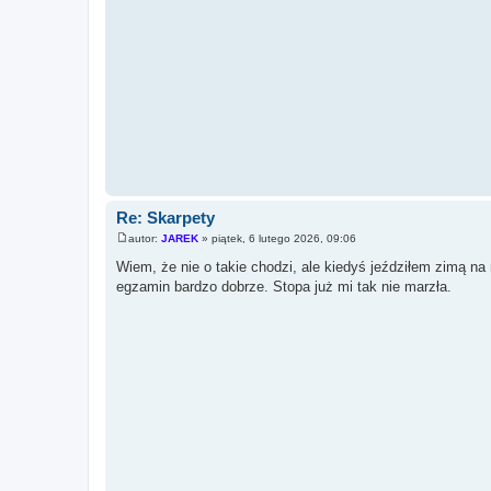
Re: Skarpety
autor:
JAREK
»
piątek, 6 lutego 2026, 09:06
P
o
Wiem, że nie o takie chodzi, ale kiedyś jeździłem zimą na
s
egzamin bardzo dobrze. Stopa już mi tak nie marzła.
t