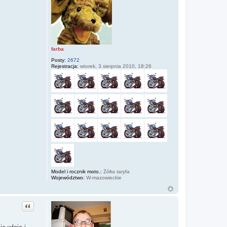
farba
Posty:
2672
Rejestracja:
wtorek, 3 sierpnia 2010, 18:26
Model i rocznik moto.:
Żółta taryfa
Województwo:
W-mazowieckie
Cytuj