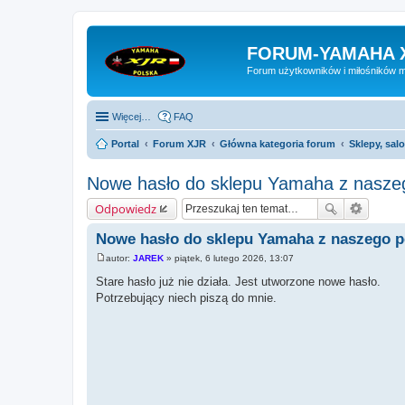
FORUM-YAMAHA 
Forum użytkowników i miłośników 
Więcej…
FAQ
Portal
Forum XJR
Główna kategoria forum
Sklepy, sal
Nowe hasło do sklepu Yamaha z naszeg
Odpowiedz
Nowe hasło do sklepu Yamaha z naszego po
autor:
JAREK
»
piątek, 6 lutego 2026, 13:07
P
o
Stare hasło już nie działa. Jest utworzone nowe hasło.
s
Potrzebujący niech piszą do mnie.
t