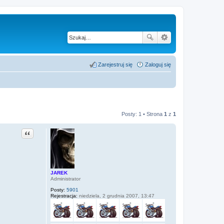
Zarejestruj się
Zaloguj się
Posty: 1 • Strona
1
z
1
Cytuj
JAREK
Administrator
Posty:
5901
Rejestracja:
niedziela, 2 grudnia 2007, 13:47