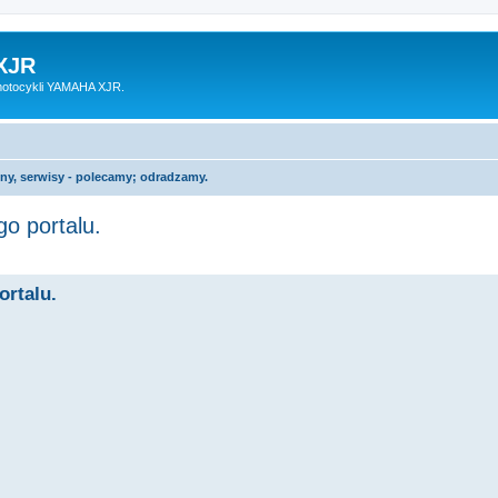
XJR
motocykli YAMAHA XJR.
ony, serwisy - polecamy; odradzamy.
o portalu.
rtalu.