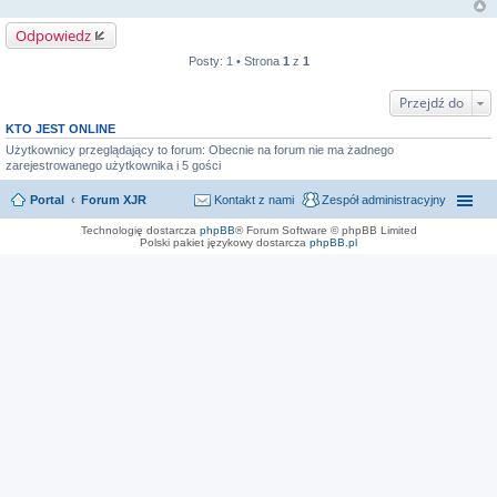
Odpowiedz
Posty: 1 • Strona
1
z
1
Przejdź do
KTO JEST ONLINE
Użytkownicy przeglądający to forum: Obecnie na forum nie ma żadnego
zarejestrowanego użytkownika i 5 gości
Portal
Forum XJR
Kontakt z nami
Zespół administracyjny
Technologię dostarcza
phpBB
® Forum Software © phpBB Limited
Polski pakiet językowy dostarcza
phpBB.pl