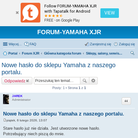
Follow FORUM-YAMAHA XJR
with Tapatalk for Android
VIEW
FREE - on Google Play
FORUM-YAMAHA XJR
Więcej…
FAQ
Zarejestruj się
Zaloguj się
Portal
Forum XJR
Główna kategoria forum
Sklepy, salony, serwisy - polecamy; odradzamy.
zu
Nowe hasło do sklepu Yamaha z naszego
kaj
portalu.
Odpowiedz
Posty: 1 • Strona
1
z
1
JAREK
Cytuj
Administrator
Nowe hasło do sklepu Yamaha z naszego portalu.
piątek, 6 lutego 2026, 13:07
P
o
Stare hasło już nie działa. Jest utworzone nowe hasło.
s
Potrzebujący niech piszą do mnie.
t