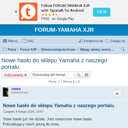
Follow FORUM-YAMAHA XJR
with Tapatalk for Android
VIEW
FREE - on Google Play
FORUM-YAMAHA XJR
Więcej…
FAQ
Zarejestruj się
Zaloguj się
Portal
Forum XJR
Główna kategoria forum
Sklepy, salony, serwisy - polecamy; odradzamy.
zu
Nowe hasło do sklepu Yamaha z naszego
kaj
portalu.
Odpowiedz
Posty: 1 • Strona
1
z
1
JAREK
Cytuj
Administrator
Nowe hasło do sklepu Yamaha z naszego portalu.
piątek, 6 lutego 2026, 13:07
P
o
Stare hasło już nie działa. Jest utworzone nowe hasło.
s
Potrzebujący niech piszą do mnie.
t