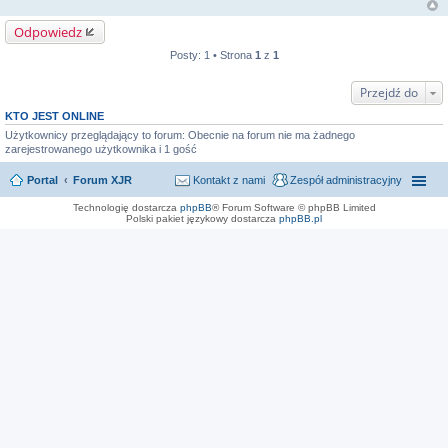
Odpowiedz
Posty: 1 • Strona
1
z
1
Przejdź do
KTO JEST ONLINE
Użytkownicy przeglądający to forum: Obecnie na forum nie ma żadnego
zarejestrowanego użytkownika i 1 gość
Portal
Forum XJR
Kontakt z nami
Zespół administracyjny
Technologię dostarcza
phpBB
® Forum Software © phpBB Limited
Polski pakiet językowy dostarcza
phpBB.pl