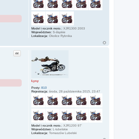
Model i rocznik moto.:
XJR1300 2003
Województwo:
S-śląskie
Lokalizacja:
Okolice Rybnika
Cytuj
Łysy
Posty:
810
Rejestracja:
środa, 28 października 2015, 23:47
Model i rocznik moto.:
XJR1200 97'
Województwo:
L-lubelskie
Lokalizacja:
Tomaszów Lubelski