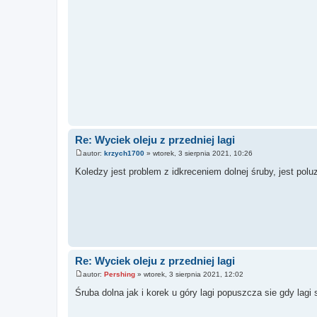
Re: Wyciek oleju z przedniej lagi
autor:
krzych1700
»
wtorek, 3 sierpnia 2021, 10:26
P
o
Koledzy jest problem z idkreceniem dolnej śruby, jest pol
s
t
Re: Wyciek oleju z przedniej lagi
autor:
Pershing
»
wtorek, 3 sierpnia 2021, 12:02
P
o
Śruba dolna jak i korek u góry lagi popuszcza sie gdy lagi
s
t