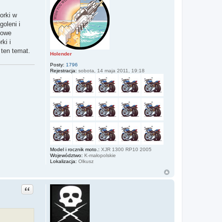
orki w
oleni i
nowe
ki i
 ten temat.
Holender
Posty:
1796
Rejestracja:
sobota, 14 maja 2011, 19:18
Model i rocznik moto.:
XJR 1300 RP10 2005
Województwo:
K-małopolskie
Lokalizacja:
Olkusz
Cytuj