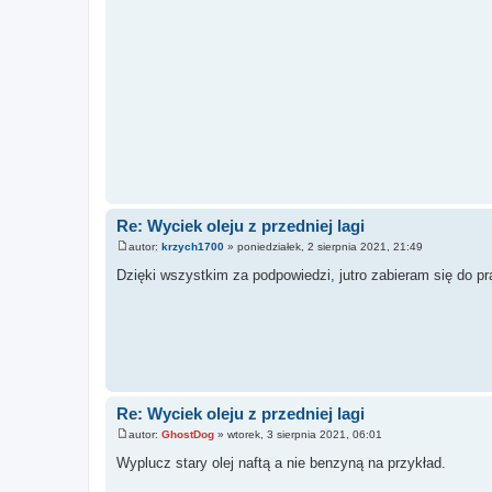
Re: Wyciek oleju z przedniej lagi
autor:
krzych1700
»
poniedziałek, 2 sierpnia 2021, 21:49
P
o
Dzięki wszystkim za podpowiedzi, jutro zabieram się do pr
s
t
Re: Wyciek oleju z przedniej lagi
autor:
GhostDog
»
wtorek, 3 sierpnia 2021, 06:01
P
o
Wyplucz stary olej naftą a nie benzyną na przykład.
s
t