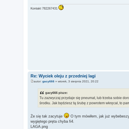
Kontakt 782267431
Re: Wyciek oleju z przedniej lagi
autor:
gacy666
»
wtorek, 3 sierpnia 2021, 20:22
P
o
s
gacy666 pisze:
t
Tu zazwyczaj przydaje się pneumat, lub trzeba sobie doro
środku. Jak będziesz tą śrubę z powrotem wkręcał, to pam
Że się tak zacytuje
O tym mówiłem, jak już wybebeszyłe
wygiętego pręta chyba fi4.
LAGA.png