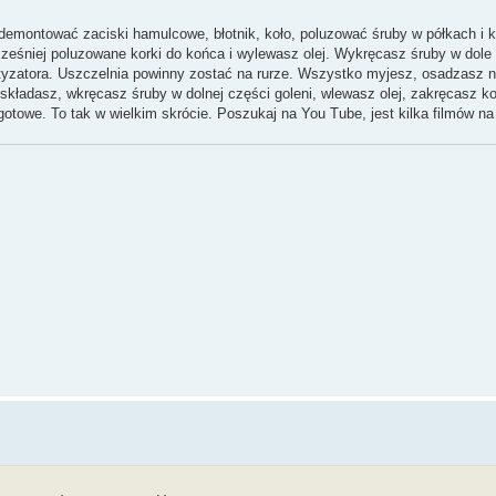
zdemontować zaciski hamulcowe, błotnik, koło, poluzować śruby w półkach i k
ześniej poluzowane korki do końca i wylewasz olej. Wykręcasz śruby w dole g
rtyzatora. Uszczelnia powinny zostać na rurze. Wszystko myjesz, osadzasz 
kładasz, wkręcasz śruby w dolnej części goleni, wlewasz olej, zakręcasz kor
 gotowe. To tak w wielkim skrócie. Poszukaj na You Tube, jest kilka filmów na