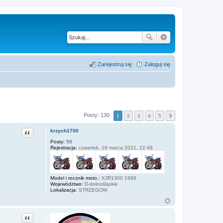
Zarejestruj się
Zaloguj się
Posty: 130
1
2
3
4
5
Cytuj
krzych1700
Posty:
56
Rejestracja:
czwartek, 18 marca 2021, 22:48
Model i rocznik moto.:
XJR1300 1999
Województwo:
D-dolnośląskie
Lokalizacja:
STRZEGOM
Cytuj