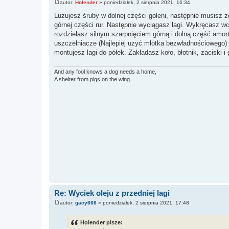
autor:
Holender
»
poniedziałek, 2 sierpnia 2021, 16:34
P
o
Luzujesz śruby w dolnej części goleni, następnie musisz 
s
górnej części rur. Następnie wyciągasz lagi. Wykręcasz wc
t
rozdzielasz silnym szarpnięciem górną i dolną część amo
uszczelniacze (Najlepiej użyć młotka bezwładnościowego) s
montujesz lagi do półek. Zakładasz koło, błotnik, zaciski i
And any fool knows a dog needs a home,
A shelter from pigs on the wing.
Re: Wyciek oleju z przedniej lagi
autor:
gacy666
»
poniedziałek, 2 sierpnia 2021, 17:48
P
o
s
Holender pisze:
t