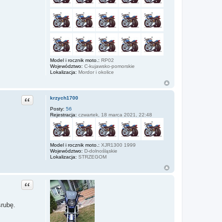
Model i rocznik moto.:
RP02
Województwo:
C-kujawsko-pomorskie
Lokalizacja:
Mordor i okolice
Cytuj
krzych1700
Posty:
56
Rejestracja:
czwartek, 18 marca 2021, 22:48
Model i rocznik moto.:
XJR1300 1999
Województwo:
D-dolnośląskie
Lokalizacja:
STRZEGOM
Cytuj
śrubę.