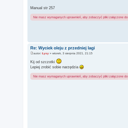
Manual str 257
Nie masz wymaganych uprawnień, aby zobaczyć pliki załączone do 
Re: Wyciek oleju z przedniej lagi
autor:
Łysy
»
wtorek, 3 sierpnia 2021, 21:15
P
o
Kij od szczotki
s
t
Lepiej zrobić sobie narzędzia
Nie masz wymaganych uprawnień, aby zobaczyć pliki załączone do 