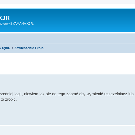
XJR
motocykli YAMAHA XJR.
 ręku.
Zawieszenie i koła.
rzedniej lagi , niewiem jak się do tego zabrać aby wymienić uszczelniacz lub
to zrobić.