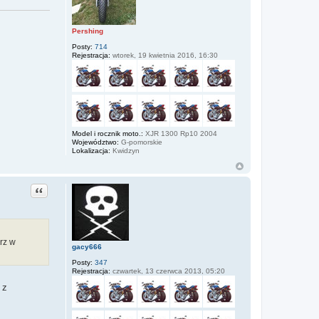
Pershing
Posty:
714
Rejestracja:
wtorek, 19 kwietnia 2016, 16:30
Model i rocznik moto.:
XJR 1300 Rp10 2004
Województwo:
G-pomorskie
Lokalizacja:
Kwidzyn
Cytuj
erz w
gacy666
Posty:
347
Rejestracja:
czwartek, 13 czerwca 2013, 05:20
 z