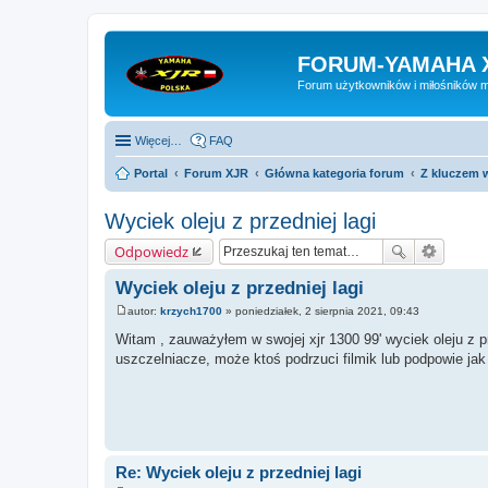
FORUM-YAMAHA 
Forum użytkowników i miłośników 
Więcej…
FAQ
Portal
Forum XJR
Główna kategoria forum
Z kluczem w
Wyciek oleju z przedniej lagi
Odpowiedz
Wyciek oleju z przedniej lagi
autor:
krzych1700
»
poniedziałek, 2 sierpnia 2021, 09:43
P
o
Witam , zauważyłem w swojej xjr 1300 99' wyciek oleju z p
s
uszczelniacze, może ktoś podrzuci filmik lub podpowie jak 
t
Re: Wyciek oleju z przedniej lagi