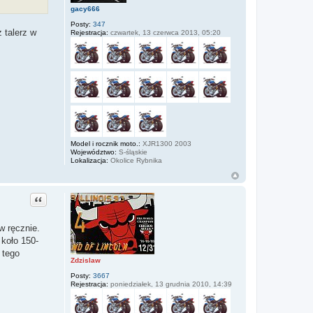
gacy666
Posty:
347
 talerz w
Rejestracja:
czwartek, 13 czerwca 2013, 05:20
Model i rocznik moto.:
XJR1300 2003
Województwo:
S-śląskie
Lokalizacja:
Okolice Rybnika
Cytuj
w ręcznie.
koło 150-
 tego
Zdzislaw
Posty:
3667
Rejestracja:
poniedziałek, 13 grudnia 2010, 14:39