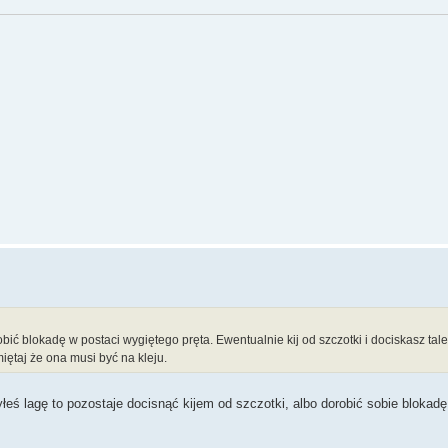
bić blokadę w postaci wygiętego pręta. Ewentualnie kij od szczotki i dociskasz tal
iętaj że ona musi być na kleju.
ś lagę to pozostaje docisnąć kijem od szczotki, albo dorobić sobie blokadę