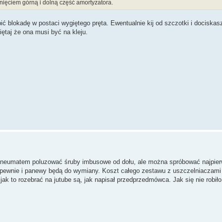
pnięciem górną i dolną część amortyzatora.
ć blokadę w postaci wygiętego pręta. Ewentualnie kij od szczotki i dociskasz
ętaj że ona musi być na kleju.
neumatem poluzować śruby imbusowe od dołu, ale można spróbować najpier
o pewnie i panewy będą do wymiany. Koszt całego zestawu z uszczelniaczami 
ak to rozebrać na jutube są, jak napisał przedprzedmówca. Jak się nie robiło