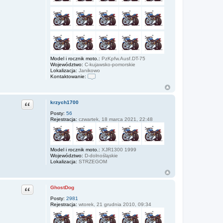
Model i rocznik moto.:
PzKpfw.Ausf.DT-75
Województwo:
C-kujawsko-pomorskie
Lokalizacja:
Janikowo
Kontaktowanie:
S
k
o
n
Cytuj
krzych1700
t
a
Posty:
56
k
Rejestracja:
czwartek, 18 marca 2021, 22:48
t
u
j
s
i
Model i rocznik moto.:
XJR1300 1999
ę
Województwo:
D-dolnośląskie
z
Lokalizacja:
STRZEGOM
Z
d
z
i
Cytuj
GhostDog
s
l
Posty:
2981
a
Rejestracja:
wtorek, 21 grudnia 2010, 09:34
w