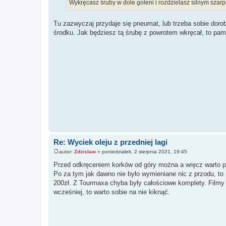
Wykręcasz śruby w dole goleni i rozdzielasz silnym szar
Tu zazwyczaj przydaje się pneumat, lub trzeba sobie dorobi
środku. Jak będziesz tą śrubę z powrotem wkręcał, to pami
Re: Wyciek oleju z przedniej lagi
autor:
Zdzislaw
»
poniedziałek, 2 sierpnia 2021, 19:45
P
o
Przed odkręceniem korków od góry można a wręcz warto p
s
Po za tym jak dawno nie było wymieniane nic z przodu, t
t
200zł. Z Tourmaxa chyba były całościowe komplety. Filmy j
wcześniej, to warto sobie na nie kiknąć.