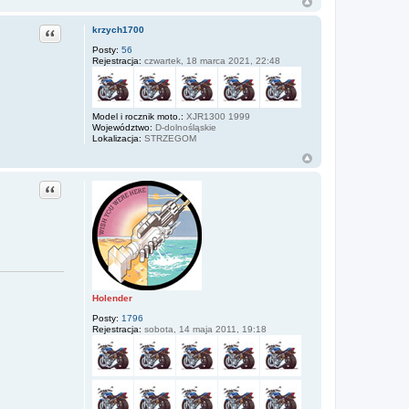
Cytuj
krzych1700
Posty:
56
Rejestracja:
czwartek, 18 marca 2021, 22:48
Model i rocznik moto.:
XJR1300 1999
Województwo:
D-dolnośląskie
Lokalizacja:
STRZEGOM
Cytuj
Holender
Posty:
1796
Rejestracja:
sobota, 14 maja 2011, 19:18