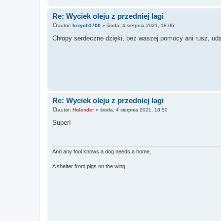
Re: Wyciek oleju z przedniej lagi
autor:
krzych1700
»
środa, 4 sierpnia 2021, 18:06
P
o
Chłopy serdeczne dzięki, bez waszej pomocy ani rusz, ud
s
t
Re: Wyciek oleju z przedniej lagi
autor:
Holender
»
środa, 4 sierpnia 2021, 18:50
P
o
Super!
s
t
And any fool knows a dog needs a home,
A shelter from pigs on the wing.