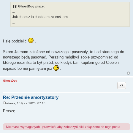
o
s
GhostDog pisze:
t
...
Jak chcesz to ci oddam za coś tam
...
I się podzielić
.
Skoro Ja mam założone od nowszego i pasowały, to i od starszego do
nowszego będą pasować. Perszing mógłbyś sobie przypomnieć od
którego rocznika to był przód, co kiedyś tam kupiłem go od Ciebie i
napisać bo nie pamiętam już
.
GhostDog
Cytuj
Re: Przednie amortyzatory
wtorek, 15 lipca 2025, 07:18
P
o
Proszę
s
t
Nie masz wymaganych uprawnień, aby zobaczyć pliki załączone do tego posta.