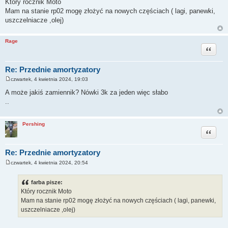
Który rocznik Moto
s
Mam na stanie rp02 mogę złożyć na nowych częściach ( lagi, panewki,
t
uszczelniacze ,olej)
Rage
Cytuj
Re: Przednie amortyzatory
czwartek, 4 kwietnia 2024, 19:03
P
o
A może jakiś zamiennik? Nówki 3k za jeden więc słabo
s
..
t
Pershing
Cytuj
Re: Przednie amortyzatory
czwartek, 4 kwietnia 2024, 20:54
P
o
s
farba pisze:
t
Który rocznik Moto
Mam na stanie rp02 mogę złożyć na nowych częściach ( lagi, panewki,
uszczelniacze ,olej)