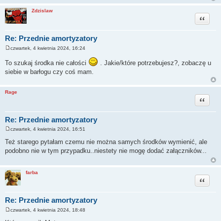
Zdzislaw
Cytuj
Re: Przednie amortyzatory
czwartek, 4 kwietnia 2024, 16:24
P
o
To szukaj środka nie całości
. Jakie/które potrzebujesz?, zobaczę u
s
t
siebie w barłogu czy coś mam.
Rage
Cytuj
Re: Przednie amortyzatory
czwartek, 4 kwietnia 2024, 16:51
P
o
Też starego pytałam czemu nie można samych środków wymienić, ale
s
podobno nie w tym przypadku..niestety nie mogę dodać załączników...
t
farba
Cytuj
Re: Przednie amortyzatory
czwartek, 4 kwietnia 2024, 18:48
P
o