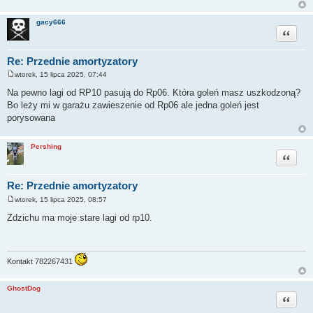
gacy666
Cytuj
Re: Przednie amortyzatory
wtorek, 15 lipca 2025, 07:44
P
o
Na pewno lagi od RP10 pasują do Rp06. Która goleń masz uszkodzoną?
s
Bo leży mi w garażu zawieszenie od Rp06 ale jedna goleń jest
t
porysowana
Pershing
Cytuj
Re: Przednie amortyzatory
wtorek, 15 lipca 2025, 08:57
P
o
Zdzichu ma moje stare lagi od rp10.
s
t
Kontakt 782267431
GhostDog
Cytuj