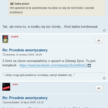
s
farba pisze:
t
Hm golenie to te aluminiowe na dole co się do nich koło i zaciski
przykręca
Tak, ale mimo to, w środku się też różniły... Ktoś ładnie kombinował.
Jaqbik
Cytuj
Re: Przednie amortyzatory
niedziela, 8 czerwca 2025, 18:20
P
o
Z kimś na zlocie rozmawialiśmy o upsach w Zelowej Xjrce. Tu jest
s
komplecik -
https://www.facebook.com/share/p/18x2wWoirC/
t
"...kiedy czuję pęd powietrza i w kolejny zakręt składam się..."
artur
Cytuj
Re: Przednie amortyzatory
poniedziałek, 14 lipca 2025, 13:12
P
o