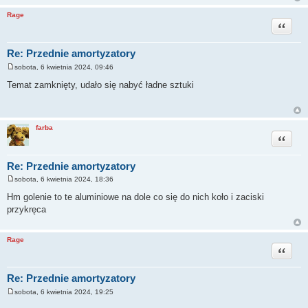
Rage
Cytuj
Re: Przednie amortyzatory
sobota, 6 kwietnia 2024, 09:46
P
o
Temat zamknięty, udało się nabyć ładne sztuki
s
t
farba
Cytuj
Re: Przednie amortyzatory
sobota, 6 kwietnia 2024, 18:36
P
o
Hm golenie to te aluminiowe na dole co się do nich koło i zaciski
s
przykręca
t
Rage
Cytuj
Re: Przednie amortyzatory
sobota, 6 kwietnia 2024, 19:25
P
o