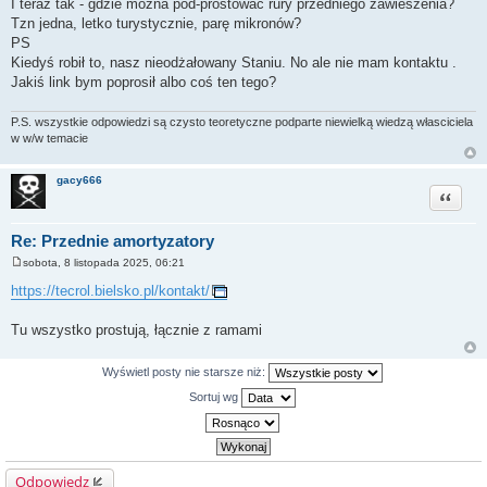
I teraz tak - gdzie można pod-prostowac rury przedniego zawieszenia?
Tzn jedna, letko turystycznie, parę mikronów?
PS
Kiedyś robił to, nasz nieodżałowany Staniu. No ale nie mam kontaktu .
Jakiś link bym poprosił albo coś ten tego?
P.S. wszystkie odpowiedzi są czysto teoretyczne podparte niewielką wiedzą własciciela
w w/w temacie
gacy666
Cytuj
Re: Przednie amortyzatory
sobota, 8 listopada 2025, 06:21
P
o
https://tecrol.bielsko.pl/kontakt/
s
t
Tu wszystko prostują, łącznie z ramami
Wyświetl posty nie starsze niż:
Sortuj wg
Odpowiedz