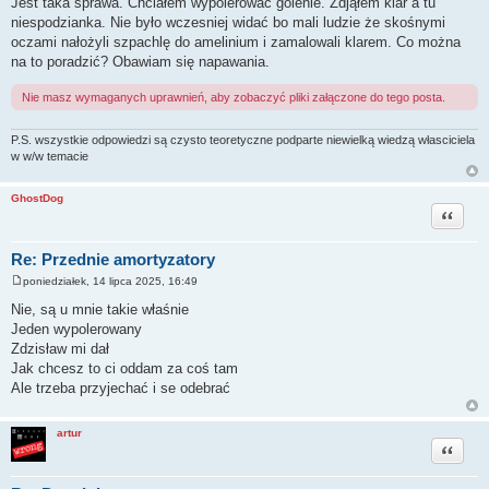
Jest taka sprawa. Chciałem wypolerować golenie. Zdjąłem klar a tu
s
niespodzianka. Nie było wczesniej widać bo mali ludzie że skośnymi
t
oczami nałożyli szpachlę do amelinium i zamalowali klarem. Co można
na to poradzić? Obawiam się napawania.
Nie masz wymaganych uprawnień, aby zobaczyć pliki załączone do tego posta.
P.S. wszystkie odpowiedzi są czysto teoretyczne podparte niewielką wiedzą własciciela
w w/w temacie
GhostDog
Cytuj
Re: Przednie amortyzatory
poniedziałek, 14 lipca 2025, 16:49
P
o
Nie, są u mnie takie właśnie
s
Jeden wypolerowany
t
Zdzisław mi dał
Jak chcesz to ci oddam za coś tam
Ale trzeba przyjechać i se odebrać
artur
Cytuj