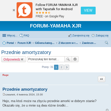
Follow FORUM-YAMAHA XJR
with Tapatalk for Android
VIEW
FREE - on Google Play
FORUM-YAMAHA XJR
Więcej…
FAQ
Zarejestruj się
Zaloguj się
Portal
Forum XJR
Główna kategoria forum
Z kluczem w ręku.
Zawieszenie i koła.
zu
Przednie amortyzatory
kaj
Odpowiedz
Posty: 31
1
2
Rage
Cytuj
Przednie amortyzatory
czwartek, 4 kwietnia 2024, 15:30
P
o
Hejo, ma ktoś może na zbyciu przednie amorki w dobrym stanie?
s
Okazało się, że u mnie są dwa różne środki...
t