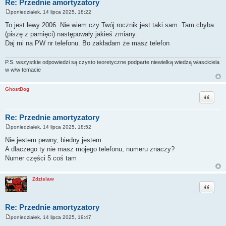
Re: Przednie amortyzatory
poniedziałek, 14 lipca 2025, 18:22
P
o
To jest lewy 2006. Nie wiem czy Twój rocznik jest taki sam. Tam chyba
s
(piszę z pamięci) następowały jakieś zmiany.
t
Daj mi na PW nr telefonu. Bo zakładam że masz telefon
P.S. wszystkie odpowiedzi są czysto teoretyczne podparte niewielką wiedzą własciciela
w w/w temacie
GhostDog
Cytuj
Re: Przednie amortyzatory
poniedziałek, 14 lipca 2025, 18:52
P
o
Nie jestem pewny, biedny jestem
s
A dlaczego ty nie masz mojego telefonu, numeru znaczy?
t
Numer części 5 coś tam
Zdzislaw
Cytuj
Re: Przednie amortyzatory
poniedziałek, 14 lipca 2025, 19:47
P