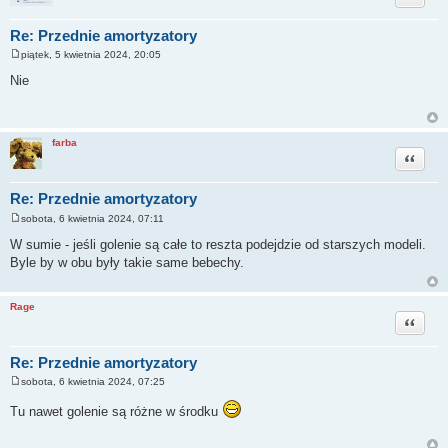
Re: Przednie amortyzatory
piątek, 5 kwietnia 2024, 20:05
P
o
Nie
s
t
farba
Cytuj
Re: Przednie amortyzatory
sobota, 6 kwietnia 2024, 07:11
P
o
W sumie - jeśli golenie są całe to reszta podejdzie od starszych modeli.
s
Byle by w obu były takie same bebechy.
t
Rage
Cytuj
Re: Przednie amortyzatory
sobota, 6 kwietnia 2024, 07:25
P
o
Tu nawet golenie są różne w środku
s
t