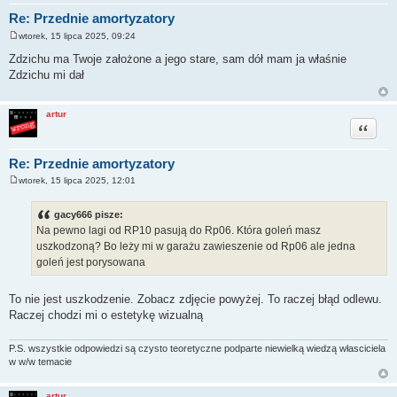
Re: Przednie amortyzatory
wtorek, 15 lipca 2025, 09:24
P
o
Zdzichu ma Twoje założone a jego stare, sam dół mam ja właśnie
s
Zdzichu mi dał
t
artur
Cytuj
Re: Przednie amortyzatory
wtorek, 15 lipca 2025, 12:01
P
o
s
gacy666 pisze:
t
Na pewno lagi od RP10 pasują do Rp06. Która goleń masz
uszkodzoną? Bo leży mi w garażu zawieszenie od Rp06 ale jedna
goleń jest porysowana
To nie jest uszkodzenie. Zobacz zdjęcie powyżej. To raczej błąd odlewu.
Raczej chodzi mi o estetykę wizualną
P.S. wszystkie odpowiedzi są czysto teoretyczne podparte niewielką wiedzą własciciela
w w/w temacie
artur