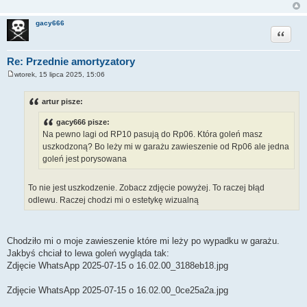
gacy666
Cytuj
Re: Przednie amortyzatory
wtorek, 15 lipca 2025, 15:06
P
o
s
artur pisze:
t
gacy666 pisze:
Na pewno lagi od RP10 pasują do Rp06. Która goleń masz
uszkodzoną? Bo leży mi w garażu zawieszenie od Rp06 ale jedna
goleń jest porysowana
To nie jest uszkodzenie. Zobacz zdjęcie powyżej. To raczej błąd
odlewu. Raczej chodzi mi o estetykę wizualną
Chodziło mi o moje zawieszenie które mi leży po wypadku w garażu.
Jakbyś chciał to lewa goleń wygląda tak:
Zdjęcie WhatsApp 2025-07-15 o 16.02.00_3188eb18.jpg
Zdjęcie WhatsApp 2025-07-15 o 16.02.00_0ce25a2a.jpg