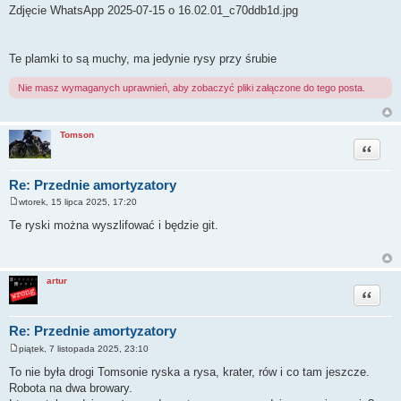
Zdjęcie WhatsApp 2025-07-15 o 16.02.01_c70ddb1d.jpg
Te plamki to są muchy, ma jedynie rysy przy śrubie
Nie masz wymaganych uprawnień, aby zobaczyć pliki załączone do tego posta.
Tomson
Cytuj
Re: Przednie amortyzatory
wtorek, 15 lipca 2025, 17:20
P
o
Te ryski można wyszlifować i będzie git.
s
t
artur
Cytuj
Re: Przednie amortyzatory
piątek, 7 listopada 2025, 23:10
P
o
To nie była drogi Tomsonie ryska a rysa, krater, rów i co tam jeszcze.
s
Robota na dwa browary.
t