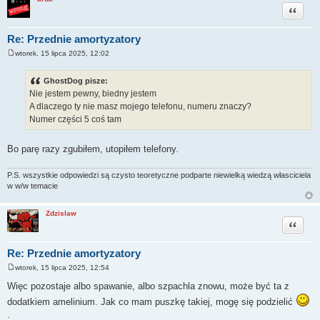
Cytuj
Re: Przednie amortyzatory
wtorek, 15 lipca 2025, 12:02
P
o
s
GhostDog pisze:
t
Nie jestem pewny, biedny jestem
A dlaczego ty nie masz mojego telefonu, numeru znaczy?
Numer części 5 coś tam
Bo parę razy zgubiłem, utopiłem telefony.
P.S. wszystkie odpowiedzi są czysto teoretyczne podparte niewielką wiedzą własciciela
w w/w temacie
Zdzislaw
Cytuj
Re: Przednie amortyzatory
wtorek, 15 lipca 2025, 12:54
P
o
Więc pozostaje albo spawanie, albo szpachla znowu, może być ta z
s
t
dodatkiem amelinium. Jak co mam puszkę takiej, mogę się podzielić
.