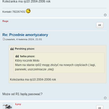
Koleżanka ma rp10 2004-2006 rok
Kontakt 782267431
Rage
Cytuj
Re: Przednie amortyzatory
czwartek, 4 kwietnia 2024, 21:01
P
o
s
Pershing pisze:
t
farba pisze:
Który rocznik Moto
Mam na stanie rp02 mogę złożyć na nowych częściach ( lagi,
panewki, uszczelniacze ,olej)
Koleżanka ma rp10 2004-2006 rok
Może od R1 będą pasować?
Łysy
Cytuj