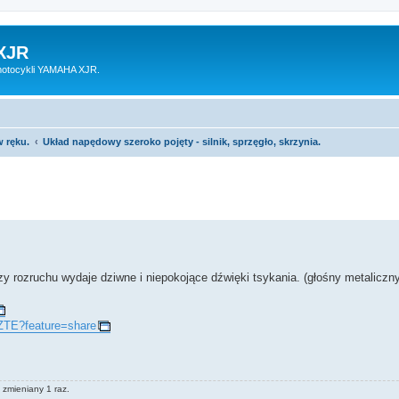
XJR
motocykli YAMAHA XJR.
 ręku.
Układ napędowy szeroko pojęty - silnik, sprzęgło, skrzynia.
y rozruchu wydaje dziwne i niepokojące dźwięki tsykania. (głośny metaliczn
ZTE?feature=share
e zmieniany 1 raz.