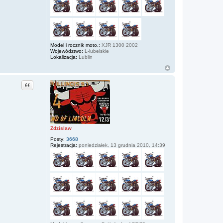
Model i rocznik moto.:
XJR 1300 2002
Województwo:
L-lubelskie
Lokalizacja:
Lublin
Cytuj
Zdzislaw
Posty:
3668
Rejestracja:
poniedziałek, 13 grudnia 2010, 14:39