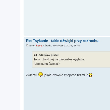
Re: Tsykanie - takie dźwięki przy rozruchu.
autor:
Łysy
»
środa, 19 stycznia 2022, 18:44
P
o
s
Zdzislaw pisze:
t
To tym bardziej na uszczelkę wygląda.
Albo luźna świeca?
Zwierzu
jakoś dziwnie znajomo brzmi ?