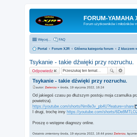
FORUM-YAMAHA 
Forum użytkowników i miłośników 
Więcej…
FAQ
Portal
Forum XJR
Główna kategoria forum
Z kluczem w
Tsykanie - takie dźwięki przy rozruchu.
Odpowiedz
Tsykanie - takie dźwięki przy rozruchu.
autor:
Zwierzu
»
środa, 19 stycznia 2022, 16:24
P
o
Od jakiegoś czasu po dłuższym postoju moja czarnulka prz
s
powietrza).
t
https://youtube.com/shorts/Nm8e3v_pb4U?feature=share
I drugi, trochę inny
https://youtube.com/shorts/6De8MTLO
Proszę o wstępne diagnozy online.
Ostatnio zmieniony środa, 19 stycznia 2022, 16:44 przez
Zwierzu
, łączni