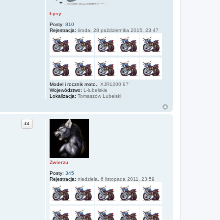
Łysy
Posty:
810
Rejestracja:
środa, 28 października 2015, 23:47
Model i rocznik moto.:
XJR1200 97'
Województwo:
L-lubelskie
Lokalizacja:
Tomaszów Lubelski
Cytuj
Zwierzu
Posty:
345
Rejestracja:
niedziela, 6 listopada 2011, 23:59