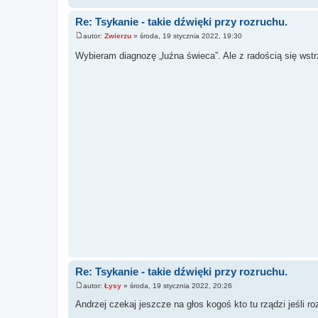
Re: Tsykanie - takie dźwięki przy rozruchu.
autor:
Zwierzu
»
środa, 19 stycznia 2022, 19:30
P
o
Wybieram diagnozę „luźna świeca”. Ale z radością się w
s
t
Re: Tsykanie - takie dźwięki przy rozruchu.
autor:
Łysy
»
środa, 19 stycznia 2022, 20:26
P
o
Andrzej czekaj jeszcze na głos kogoś kto tu rządzi jeśli 
s
t