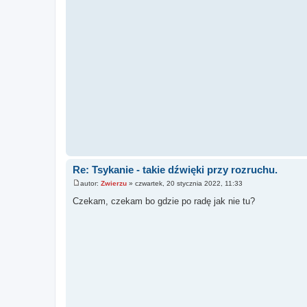
Re: Tsykanie - takie dźwięki przy rozruchu.
autor:
Zwierzu
»
czwartek, 20 stycznia 2022, 11:33
P
o
Czekam, czekam bo gdzie po radę jak nie tu?
s
t