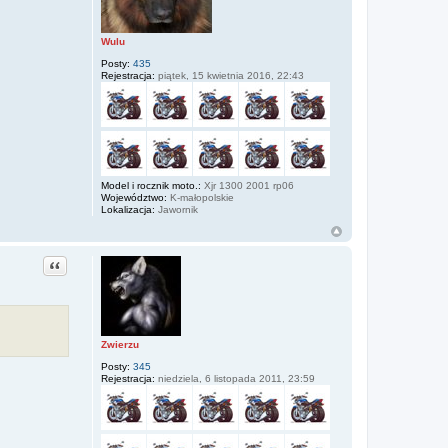
i
ę
z
Wulu
Z
d
Posty:
435
z
Rejestracja:
piątek, 15 kwietnia 2016, 22:43
i
s
l
a
w
Model i rocznik moto.:
Xjr 1300 2001 rp06
Województwo:
K-małopolskie
Lokalizacja:
Jawornik
Cytuj
Zwierzu
Posty:
345
Rejestracja:
niedziela, 6 listopada 2011, 23:59