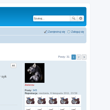
Zarejestruj się
Zaloguj się
Posty: 31
1
2
Cytuj
y syk
Zwierzu
Posty:
345
Rejestracja:
niedziela, 6 listopada 2011, 23:59