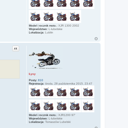
Model i rocznik moto.:
XJR 1300 2002
Województwo:
L-lubelskie
Lokalizacja:
Lublin
Cytuj
Łysy
Posty:
810
Rejestracja:
środa, 28 października 2015, 23:47
Model i rocznik moto.:
XJR1200 97'
Województwo:
L-lubelskie
Lokalizacja:
Tomaszów Lubelski