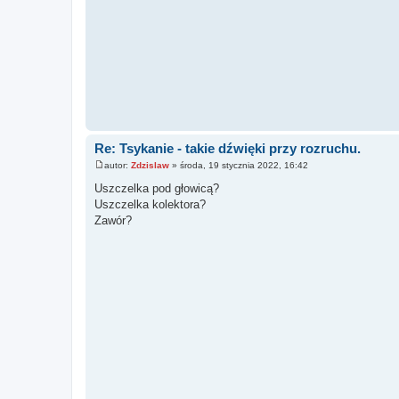
Re: Tsykanie - takie dźwięki przy rozruchu.
autor:
Zdzislaw
»
środa, 19 stycznia 2022, 16:42
P
o
Uszczelka pod głowicą?
s
Uszczelka kolektora?
t
Zawór?