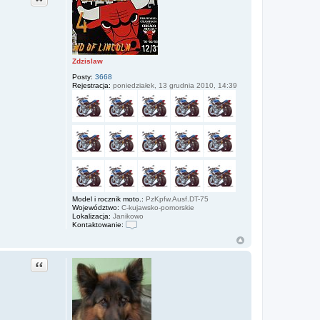
Zdzislaw
Posty:
3668
Rejestracja:
poniedziałek, 13 grudnia 2010, 14:39
Model i rocznik moto.:
PzKpfw.Ausf.DT-75
Województwo:
C-kujawsko-pomorskie
Lokalizacja:
Janikowo
Kontaktowanie:
S
k
o
n
Cytuj
t
a
k
t
u
j
s