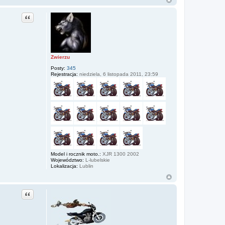
Cytuj
Zwierzu
Posty:
345
Rejestracja:
niedziela, 6 listopada 2011, 23:59
Model i rocznik moto.:
XJR 1300 2002
Województwo:
L-lubelskie
Lokalizacja:
Lublin
Cytuj