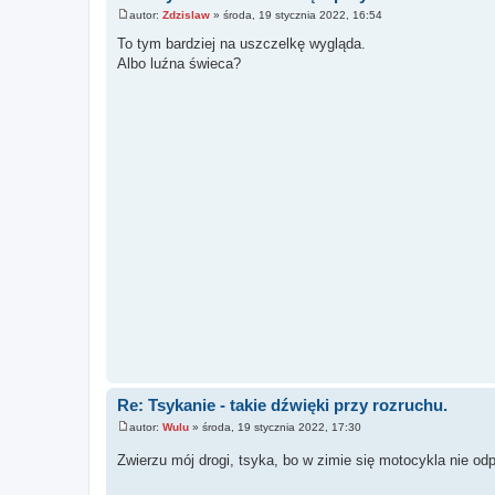
autor:
Zdzislaw
»
środa, 19 stycznia 2022, 16:54
P
o
To tym bardziej na uszczelkę wygląda.
s
Albo luźna świeca?
t
Re: Tsykanie - takie dźwięki przy rozruchu.
autor:
Wulu
»
środa, 19 stycznia 2022, 17:30
P
o
Zwierzu mój drogi, tsyka, bo w zimie się motocykla nie od
s
t