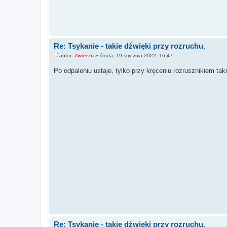
Re: Tsykanie - takie dźwięki przy rozruchu.
autor:
Zwierzu
»
środa, 19 stycznia 2022, 16:47
P
o
Po odpaleniu ustaje, tylko przy kręceniu rozrusznikiem tak
s
t
Re: Tsykanie - takie dźwięki przy rozruchu.