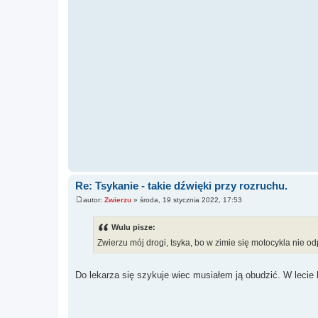
Re: Tsykanie - takie dźwięki przy rozruchu.
autor:
Zwierzu
»
środa, 19 stycznia 2022, 17:53
P
o
s
Wulu pisze:
t
Zwierzu mój drogi, tsyka, bo w zimie się motocykla nie o
Do lekarza się szykuje wiec musiałem ją obudzić. W lecie 