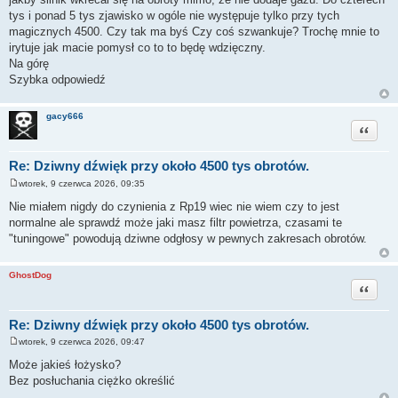
tys i ponad 5 tys zjawisko w ogóle nie występuje tylko przy tych
magicznych 4500. Czy tak ma byś Czy coś szwankuje? Trochę mnie to
irytuje jak macie pomysł co to to będę wdzięczny.
Na górę
Szybka odpowiedź
gacy666
Cytuj
Re: Dziwny dźwięk przy około 4500 tys obrotów.
wtorek, 9 czerwca 2026, 09:35
P
o
Nie miałem nigdy do czynienia z Rp19 wiec nie wiem czy to jest
s
normalne ale sprawdź może jaki masz filtr powietrza, czasami te
t
"tuningowe" powodują dziwne odgłosy w pewnych zakresach obrotów.
GhostDog
Cytuj
Re: Dziwny dźwięk przy około 4500 tys obrotów.
wtorek, 9 czerwca 2026, 09:47
P
o
Może jakieś łożysko?
s
Bez posłuchania ciężko określić
t