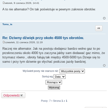
wtorek, 9 czerwca 2026, 14:41
P
o
A to nie alternator? On tak poświstuje w pewnym zakresie obrotów.
s
t
Toma_ta
Cytuj
Re: Dziwny dźwięk przy około 4500 tys obrotów.
czwartek, 11 czerwca 2026, 11:19
P
o
Raczej nie alternator. Jak na postoju dodajesz bardzo wolno gaz to po
s
przekroczeniu okolo 4000 tys zaczyna jakby sam dodawać gaz mimo, że
t
trzymasz równo , obroty falują tak między 4500-5000 tys.Dzieje się to
samo i przy tym dziwnie go słychać podczas jazdy bardziej.
Wyświetl posty nie starsze niż:
Sortuj wg
Odpowiedz
Posty: 7 • Strona
1
z
1