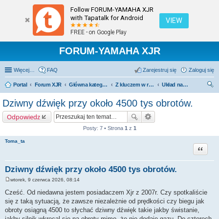
Follow FORUM-YAMAHA XJR
with Tapatalk for Android
VIEW
FREE - on Google Play
FORUM-YAMAHA XJR
Więcej…
FAQ
Zarejestruj się
Zaloguj się
Portal
Forum XJR
Główna kategoria forum
Z kluczem w ręku.
Układ napędowy szeroko pojęty - silnik, sprzęgło, skrzynia.
zu
Dziwny dźwięk przy około 4500 tys obrotów.
kaj
Odpowiedz
Posty: 7 • Strona
1
z
1
Toma_ta
Cytuj
Dziwny dźwięk przy około 4500 tys obrotów.
wtorek, 9 czerwca 2026, 08:14
P
o
Cześć. Od niedawna jestem posiadaczem Xjr z 2007r. Czy spotkaliście
s
się z taką sytuacją, że zawsze niezależnie od prędkości czy biegu jak
t
obroty osiągną 4500 to słychać dziwny dźwięk takie jakby świstanie,
jakby silnik wkrecal się na obroty mimo, że nie dodaje gazu. Do czterech