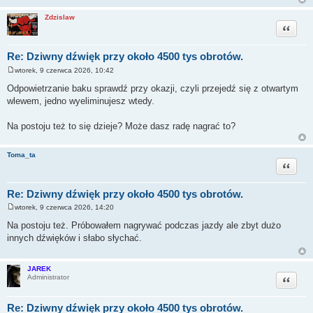
Zdzislaw
Cytuj
Re: Dziwny dźwięk przy około 4500 tys obrotów.
wtorek, 9 czerwca 2026, 10:42
P
o
Odpowietrzanie baku sprawdź przy okazji, czyli przejedź się z otwartym
s
wlewem, jedno wyeliminujesz wtedy.
t
Na postoju też to się dzieje? Może dasz radę nagrać to?
Toma_ta
Cytuj
Re: Dziwny dźwięk przy około 4500 tys obrotów.
wtorek, 9 czerwca 2026, 14:20
P
o
Na postoju też. Próbowałem nagrywać podczas jazdy ale zbyt dużo
s
innych dźwięków i słabo słychać.
t
JAREK
Cytuj
Administrator
Re: Dziwny dźwięk przy około 4500 tys obrotów.