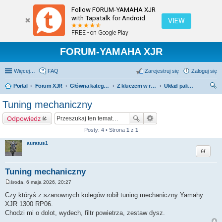
Follow FORUM-YAMAHA XJR
with Tapatalk for Android
VIEW
FREE - on Google Play
FORUM-YAMAHA XJR
Więcej…
FAQ
Zarejestruj się
Zaloguj się
Portal
Forum XJR
Główna kategoria forum
Z kluczem w ręku.
Układ paliwowy.
zu
Tuning mechaniczny
kaj
Odpowiedz
Posty: 4 • Strona
1
z
1
auratus1
Cytuj
Tuning mechaniczny
środa, 6 maja 2026, 20:27
P
o
Czy któryś z szanownych kolegów robił tuning mechaniczny Yamahy
s
XJR 1300 RP06.
t
Chodzi mi o dolot, wydech, filtr powietrza, zestaw dysz.