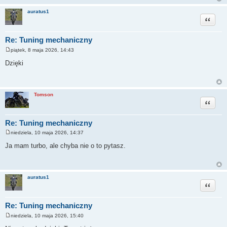
auratus1
Cytuj
Re: Tuning mechaniczny
piątek, 8 maja 2026, 14:43
P
o
Dzięki
s
t
Tomson
Cytuj
Re: Tuning mechaniczny
niedziela, 10 maja 2026, 14:37
P
o
Ja mam turbo, ale chyba nie o to pytasz.
s
t
auratus1
Cytuj
Re: Tuning mechaniczny
niedziela, 10 maja 2026, 15:40
P
o