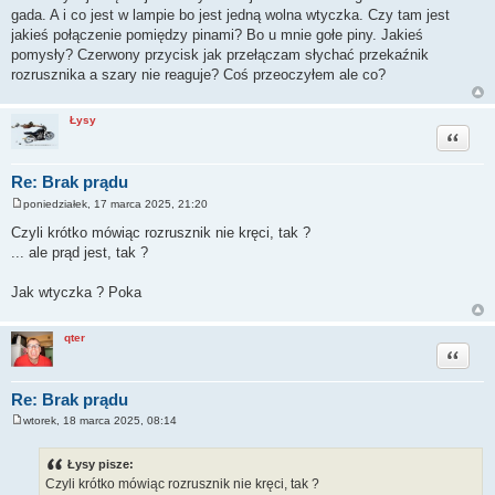
gada. A i co jest w lampie bo jest jedną wolna wtyczka. Czy tam jest
jakieś połączenie pomiędzy pinami? Bo u mnie gołe piny. Jakieś
pomysły? Czerwony przycisk jak przełączam słychać przekaźnik
rozrusznika a szary nie reaguje? Coś przeoczyłem ale co?
Łysy
Cytuj
Re: Brak prądu
poniedziałek, 17 marca 2025, 21:20
P
o
Czyli krótko mówiąc rozrusznik nie kręci, tak ?
s
... ale prąd jest, tak ?
t
Jak wtyczka ? Poka
qter
Cytuj
Re: Brak prądu
wtorek, 18 marca 2025, 08:14
P
o
s
Łysy pisze:
t
Czyli krótko mówiąc rozrusznik nie kręci, tak ?