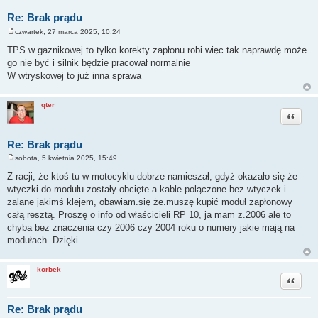
Re: Brak prądu
czwartek, 27 marca 2025, 10:24
P
o
TPS w gaznikowej to tylko korekty zapłonu robi więc tak naprawdę może
s
go nie być i silnik będzie pracował normalnie
t
W wtryskowej to już inna sprawa
qter
Cytuj
Re: Brak prądu
sobota, 5 kwietnia 2025, 15:49
P
o
Z racji, że ktoś tu w motocyklu dobrze namieszał, gdyż okazało się że
s
wtyczki do modułu zostały obcięte a.kable.polączone bez wtyczek i
t
zalane jakimś klejem, obawiam.się że.muszę kupić moduł zapłonowy
całą resztą. Proszę o info od właścicieli RP 10, ja mam z.2006 ale to
chyba bez znaczenia czy 2006 czy 2004 roku o numery jakie mają na
modułach. Dzięki
korbek
Cytuj
Re: Brak prądu