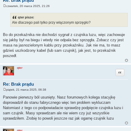
Re: Brak prądu
czwartek, 20 marca 2025, 21:26
P
o
s
qter pisze:
t
Ale dlaczego pali tylko przy włączonym sprzęgło?
Bo do przekaźnika nie dochodzi sygnał z czujnika luzu, więc zachowuje
się jakby był na biegu i wtedy nie odpala bez sprzęgła. Zobacz czy jest
masa na jasnozielonym kablu przy przekaźniku. Jak nie ma, to masz
gdzieś uszkodzony kabel (lub sam czujnik), jak jest, to przekaźnik
poszedł.
qter
Cytuj
Re: Brak prądu
piątek, 21 marca 2025, 06:38
P
o
Panowie pierwszy ból usunięty. Nasz forumowych kolega stacyjkę
s
doprowadził do stanu fabrycznego więc ten problem wykluczam
t
Natomiast z tego co podpowiadacie sprawdzę podpięcie czujnika luzu i
sam czujnik. Masy sprawdzam ale nie wiem czy już wszystkie
sprawdziłem. Zrobię to powoli jeszcze raz jak ogarnę czujnik luzu
qter