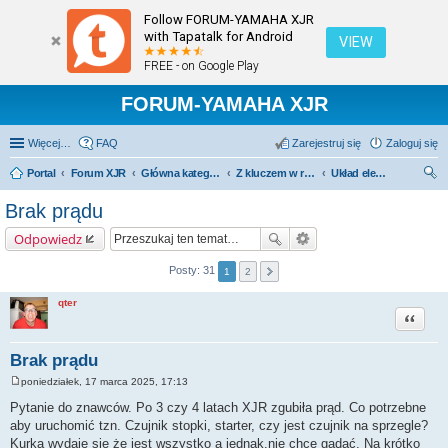
Follow FORUM-YAMAHA XJR
with Tapatalk for Android
VIEW
FREE - on Google Play
FORUM-YAMAHA XJR
Więcej…
FAQ
Zarejestruj się
Zaloguj się
Portal
Forum XJR
Główna kategoria forum
Z kluczem w ręku.
Układ elektryczny.
zu
Brak prądu
kaj
Odpowiedz
Posty: 31
1
2
qter
Cytuj
Brak prądu
poniedziałek, 17 marca 2025, 17:13
P
o
Pytanie do znawców. Po 3 czy 4 latach XJR zgubiła prąd. Co potrzebne
s
aby uruchomić tzn. Czujnik stopki, starter, czy jest czujnik na sprzegle?
t
Kurka wydaje się że jest wszystko a jednak.nie chce gadać. Na krótko