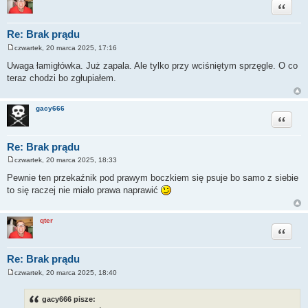
Cytuj
Re: Brak prądu
czwartek, 20 marca 2025, 17:16
P
o
Uwaga łamigłówka. Już zapala. Ale tylko przy wciśniętym sprzęgle. O co
s
teraz chodzi bo zgłupiałem.
t
gacy666
Cytuj
Re: Brak prądu
czwartek, 20 marca 2025, 18:33
P
o
Pewnie ten przekaźnik pod prawym boczkiem się psuje bo samo z siebie
s
to się raczej nie miało prawa naprawić
t
qter
Cytuj
Re: Brak prądu
czwartek, 20 marca 2025, 18:40
P
o
s
gacy666 pisze:
t