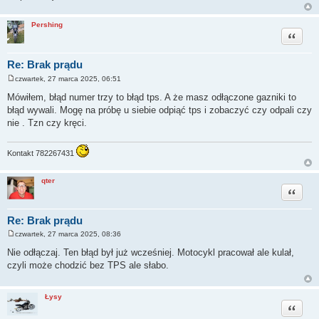
Pershing
Cytuj
Re: Brak prądu
czwartek, 27 marca 2025, 06:51
P
o
Mówiłem, błąd numer trzy to błąd tps. A że masz odłączone gazniki to
s
błąd wywali. Mogę na próbę u siebie odpiąć tps i zobaczyć czy odpali czy
t
nie . Tzn czy kręci.
Kontakt 782267431
qter
Cytuj
Re: Brak prądu
czwartek, 27 marca 2025, 08:36
P
o
Nie odłączaj. Ten błąd był już wcześniej. Motocykl pracował ale kulał,
s
czyli może chodzić bez TPS ale słabo.
t
Łysy
Cytuj