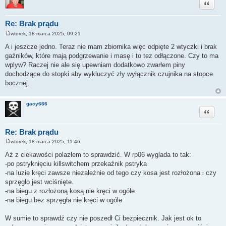
Cytuj
Re: Brak prądu
wtorek, 18 marca 2025, 09:21
P
o
A i jeszcze jedno. Teraz nie mam zbiornika więc odpięte 2 wtyczki i brak
s
gaźników, które mają podgrzewanie i masę i to tez odłączone. Czy to ma
t
wplyw? Raczej nie ale się upewniam dodatkowo zwarłem piny
dochodzące do stopki aby wykluczyć zły wyłącznik czujnika na stopce
bocznej.
gacy666
Cytuj
Re: Brak prądu
wtorek, 18 marca 2025, 11:46
P
o
Aż z ciekawości polazłem to sprawdzić. W rp06 wyglada to tak:
s
-po pstryknięciu killswitchem przekaźnik pstryka
t
-na luzie kręci zawsze niezależnie od tego czy kosa jest rozłożona i czy
sprzęgło jest wciśnięte.
-na biegu z rozłożoną kosą nie kręci w ogóle
-na biegu bez sprzęgła nie kręci w ogóle
W sumie to sprawdź czy nie poszedł Ci bezpiecznik. Jak jest ok to