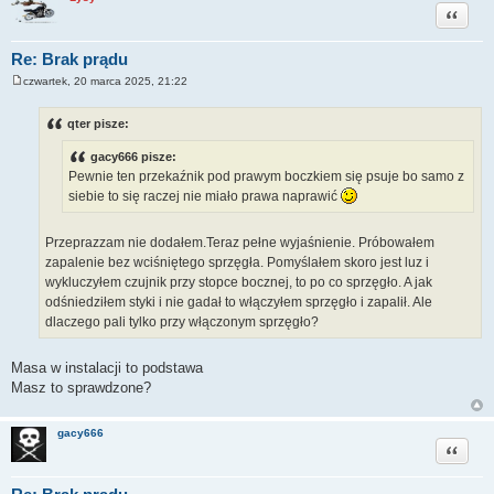
Cytuj
Re: Brak prądu
czwartek, 20 marca 2025, 21:22
P
o
s
qter pisze:
t
gacy666 pisze:
Pewnie ten przekaźnik pod prawym boczkiem się psuje bo samo z
siebie to się raczej nie miało prawa naprawić
Przeprazzam nie dodałem.Teraz pełne wyjaśnienie. Próbowałem
zapalenie bez wciśniętego sprzęgła. Pomyślałem skoro jest luz i
wykluczyłem czujnik przy stopce bocznej, to po co sprzęgło. A jak
odśniedziłem styki i nie gadał to włączyłem sprzęgło i zapalił. Ale
dlaczego pali tylko przy włączonym sprzęgło?
Masa w instalacji to podstawa
Masz to sprawdzone?
gacy666
Cytuj