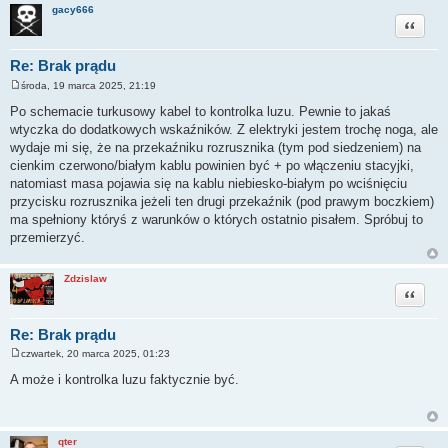
gacy666
Cytuj
Re: Brak prądu
środa, 19 marca 2025, 21:19
P
o
Po schemacie turkusowy kabel to kontrolka luzu. Pewnie to jakaś
s
wtyczka do dodatkowych wskaźników. Z elektryki jestem trochę noga, ale
t
wydaje mi się, że na przekaźniku rozrusznika (tym pod siedzeniem) na
cienkim czerwono/białym kablu powinien być + po włączeniu stacyjki,
natomiast masa pojawia się na kablu niebiesko-białym po wciśnięciu
przycisku rozrusznika jeżeli ten drugi przekaźnik (pod prawym boczkiem)
ma spełniony któryś z warunków o których ostatnio pisałem. Spróbuj to
przemierzyć.
Zdzislaw
Cytuj
Re: Brak prądu
czwartek, 20 marca 2025, 01:23
P
o
A może i kontrolka luzu faktycznie być.
s
t
qter