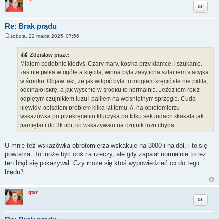
Cytuj
Re: Brak prądu
sobota, 22 marca 2025, 07:56
P
o
s
Zdzislaw pisze:
t
Miałem podobnie kiedyś. Czary mary, kostka przy klamce, i szukanie,
zaś nie paliła w ogóle a kręciła, winna była zasyfiona szlamem stacyjka
w środku. Objaw taki, że jak wilgoć była to mogłem kręcić ale nie paliła,
odcinało iskrę, a jak wyschło w srodku to normalnie. Jeździłem rok z
odpiętym czujnikiem luzu i paliłem na wciśniętnym sprzęgle. Cuda
niewidy, opisałem problem kilka lat temu. A, na obrotomierzu
wskazówka po przekręceniu kluczyka po kilku sekundach skakała jak
pamiętam do 3k obr, co wskazywało na czujnik luzu chyba.
U mnie też wskazówka obrotomierza wskakuje na 3000 i na dół, i to się
powtarza. To może być coś na rzeczy, ale gdy zapalał normalnie to tez
ten błąd się pokazywał. Czy może się ktoś wypowiedzieć co do tego
błędu?
qter
Cytuj