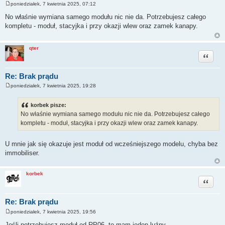
poniedziałek, 7 kwietnia 2025, 07:12
P
o
No właśnie wymiana samego modułu nic nie da. Potrzebujesz całego
s
kompletu - moduł, stacyjka i przy okazji wlew oraz zamek kanapy.
t
qter
Cytuj
Re: Brak prądu
poniedziałek, 7 kwietnia 2025, 19:28
P
o
s
korbek pisze:
t
No właśnie wymiana samego modułu nic nie da. Potrzebujesz całego
kompletu - moduł, stacyjka i przy okazji wlew oraz zamek kanapy.
U mnie jak się okazuje jest moduł od wcześniejszego modelu, chyba bez
immobiliser.
korbek
Cytuj
Re: Brak prądu
poniedziałek, 7 kwietnia 2025, 19:56
P
o
Jeśli potrzebujesz moduł od RP06, to mam jeden luźny.