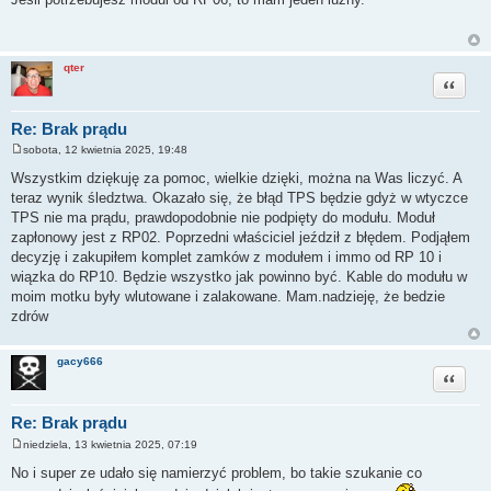
s
t
qter
Cytuj
Re: Brak prądu
sobota, 12 kwietnia 2025, 19:48
P
o
Wszystkim dziękuję za pomoc, wielkie dzięki, można na Was liczyć. A
s
teraz wynik śledztwa. Okazało się, że błąd TPS będzie gdyż w wtyczce
t
TPS nie ma prądu, prawdopodobnie nie podpięty do modułu. Moduł
zapłonowy jest z RP02. Poprzedni właściciel jeździł z błędem. Podjąłem
decyzję i zakupiłem komplet zamków z modułem i immo od RP 10 i
wiązka do RP10. Będzie wszystko jak powinno być. Kable do modułu w
moim motku były wlutowane i zalakowane. Mam.nadzieję, że bedzie
zdrów
gacy666
Cytuj
Re: Brak prądu
niedziela, 13 kwietnia 2025, 07:19
P
o
No i super ze udało się namierzyć problem, bo takie szukanie co
s