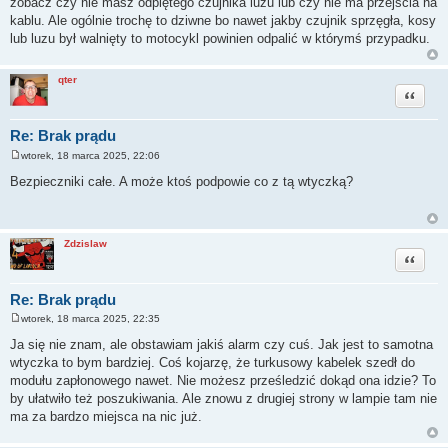
zobacz czy nie masz odpiętego czujnika luzu lub czy nie ma przejścia na
kablu. Ale ogólnie trochę to dziwne bo nawet jakby czujnik sprzęgła, kosy
lub luzu był walnięty to motocykl powinien odpalić w którymś przypadku.
qter
Cytuj
Re: Brak prądu
wtorek, 18 marca 2025, 22:06
P
o
Bezpieczniki całe. A może ktoś podpowie co z tą wtyczką?
s
t
Zdzislaw
Cytuj
Re: Brak prądu
wtorek, 18 marca 2025, 22:35
P
o
Ja się nie znam, ale obstawiam jakiś alarm czy cuś. Jak jest to samotna
s
wtyczka to bym bardziej. Coś kojarzę, że turkusowy kabelek szedł do
t
modułu zapłonowego nawet. Nie możesz prześledzić dokąd ona idzie? To
by ułatwiło też poszukiwania. Ale znowu z drugiej strony w lampie tam nie
ma za bardzo miejsca na nic już.