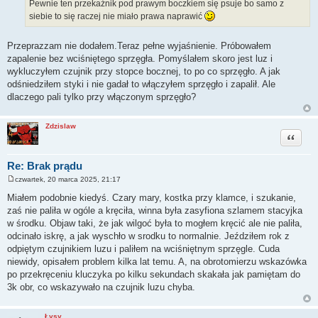
Pewnie ten przekaźnik pod prawym boczkiem się psuje bo samo z
siebie to się raczej nie miało prawa naprawić
Przeprazzam nie dodałem.Teraz pełne wyjaśnienie. Próbowałem
zapalenie bez wciśniętego sprzęgła. Pomyślałem skoro jest luz i
wykluczyłem czujnik przy stopce bocznej, to po co sprzęgło. A jak
odśniedziłem styki i nie gadał to włączyłem sprzęgło i zapalił. Ale
dlaczego pali tylko przy włączonym sprzęgło?
Zdzislaw
Cytuj
Re: Brak prądu
czwartek, 20 marca 2025, 21:17
P
o
Miałem podobnie kiedyś. Czary mary, kostka przy klamce, i szukanie,
s
zaś nie paliła w ogóle a kręciła, winna była zasyfiona szlamem stacyjka
t
w środku. Objaw taki, że jak wilgoć była to mogłem kręcić ale nie paliła,
odcinało iskrę, a jak wyschło w srodku to normalnie. Jeździłem rok z
odpiętym czujnikiem luzu i paliłem na wciśniętnym sprzęgle. Cuda
niewidy, opisałem problem kilka lat temu. A, na obrotomierzu wskazówka
po przekręceniu kluczyka po kilku sekundach skakała jak pamiętam do
3k obr, co wskazywało na czujnik luzu chyba.
Łysy