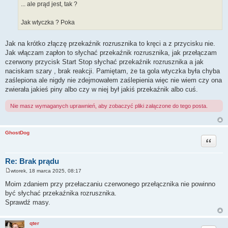
... ale prąd jest, tak ?
Jak wtyczka ? Poka
Jak na krótko złączę przekaźnik rozrusznika to kręci a z przycisku nie.
Jak włączam zapłon to słychać przekaźnik rozrusznika, jak przełączam
czerwony przycisk Start Stop słychać przekaźnik rozrusznika a jak
naciskam szary , brak reakcji. Pamiętam, że ta gola wtyczka była chyba
zaślepiona ale nigdy nie zdejmowałem zaślepienia więc nie wiem czy ona
zwierała jakieś piny albo czy w niej był jakiś przekaźnik albo cuś.
Nie masz wymaganych uprawnień, aby zobaczyć pliki załączone do tego posta.
GhostDog
Cytuj
Re: Brak prądu
wtorek, 18 marca 2025, 08:17
P
o
Moim zdaniem przy przełaczaniu czerwonego przełącznika nie powinno
s
być słychać przekaźnika rozrusznika.
t
Sprawdź masy.
qter