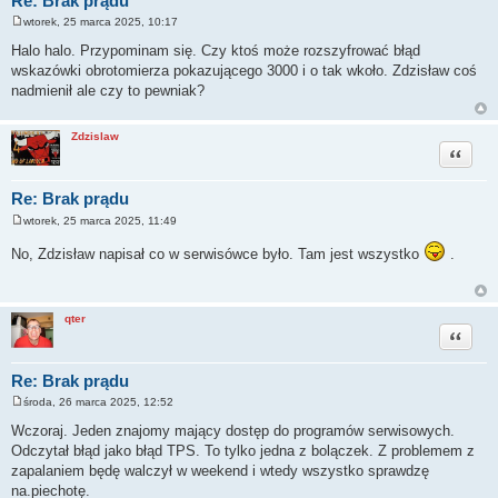
Re: Brak prądu
wtorek, 25 marca 2025, 10:17
P
o
Halo halo. Przypominam się. Czy ktoś może rozszyfrować błąd
s
wskazówki obrotomierza pokazującego 3000 i o tak wkoło. Zdzisław coś
t
nadmienił ale czy to pewniak?
Zdzislaw
Cytuj
Re: Brak prądu
wtorek, 25 marca 2025, 11:49
P
o
No, Zdzisław napisał co w serwisówce było. Tam jest wszystko
.
s
t
qter
Cytuj
Re: Brak prądu
środa, 26 marca 2025, 12:52
P
o
Wczoraj. Jeden znajomy mający dostęp do programów serwisowych.
s
Odczytał błąd jako błąd TPS. To tylko jedna z bolączek. Z problemem z
t
zapalaniem będę walczył w weekend i wtedy wszystko sprawdzę
na.piechotę.