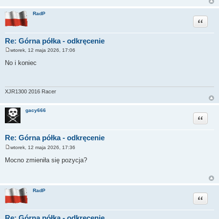
RadP
Cytuj
Re: Górna półka - odkręcenie
wtorek, 12 maja 2026, 17:06
P
o
No i koniec
s
t
XJR1300 2016 Racer
gacy666
Cytuj
Re: Górna półka - odkręcenie
wtorek, 12 maja 2026, 17:36
P
o
Mocno zmieniła się pozycja?
s
t
RadP
Cytuj
Re: Górna półka - odkręcenie