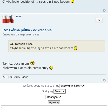
o
Chyba lepiej będzie jej na szosie niż pod kocem
s
t
RadP
Cytuj
Re: Górna półka - odkręcenie
czwartek, 14 maja 2026, 18:55
P
o
s
Tomson pisze:
t
Chyba lepiej będzie jej na szosie niż pod kocem
Tak też poczyniem
Niebawem zlot to się przewietrzy
XJR1300 2016 Racer
Wyświetl posty nie starsze niż:
Sortuj wg