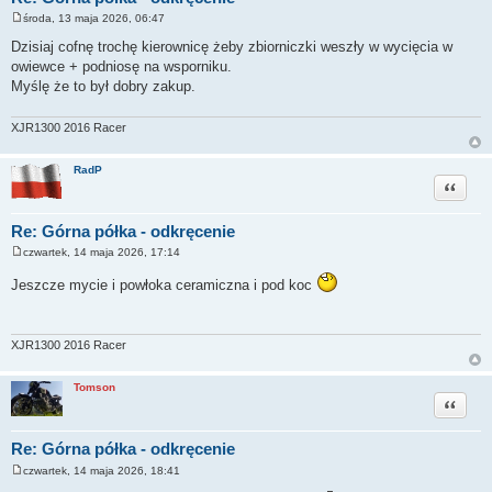
środa, 13 maja 2026, 06:47
P
o
Dzisiaj cofnę trochę kierownicę żeby zbiorniczki weszły w wycięcia w
s
owiewce + podniosę na wsporniku.
t
Myślę że to był dobry zakup.
XJR1300 2016 Racer
RadP
Cytuj
Re: Górna półka - odkręcenie
czwartek, 14 maja 2026, 17:14
P
o
Jeszcze mycie i powłoka ceramiczna i pod koc
s
t
XJR1300 2016 Racer
Tomson
Cytuj
Re: Górna półka - odkręcenie
czwartek, 14 maja 2026, 18:41
P