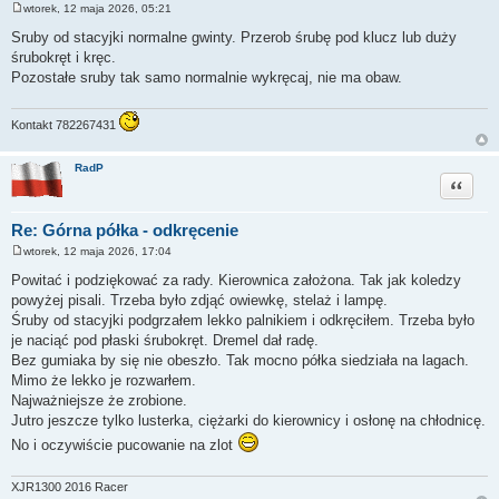
wtorek, 12 maja 2026, 05:21
P
o
Sruby od stacyjki normalne gwinty. Przerob śrubę pod klucz lub duży
s
śrubokręt i kręc.
t
Pozostałe sruby tak samo normalnie wykręcaj, nie ma obaw.
Kontakt 782267431
RadP
Cytuj
Re: Górna półka - odkręcenie
wtorek, 12 maja 2026, 17:04
P
o
Powitać i podziękować za rady. Kierownica założona. Tak jak koledzy
s
powyżej pisali. Trzeba było zdjąć owiewkę, stelaż i lampę.
t
Śruby od stacyjki podgrzałem lekko palnikiem i odkręciłem. Trzeba było
je naciąć pod płaski śrubokręt. Dremel dał radę.
Bez gumiaka by się nie obeszło. Tak mocno półka siedziała na lagach.
Mimo że lekko je rozwarłem.
Najważniejsze że zrobione.
Jutro jeszcze tylko lusterka, ciężarki do kierownicy i osłonę na chłodnicę.
No i oczywiście pucowanie na zlot
XJR1300 2016 Racer