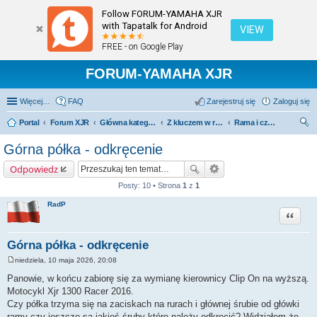
Follow FORUM-YAMAHA XJR
with Tapatalk for Android
VIEW
FREE - on Google Play
FORUM-YAMAHA XJR
Więcej…
FAQ
Zarejestruj się
Zaloguj się
Portal
Forum XJR
Główna kategoria forum
Z kluczem w ręku.
Rama i części obudowy.
zu
Górna półka - odkręcenie
kaj
Odpowiedz
Posty: 10 • Strona
1
z
1
RadP
Cytuj
Górna półka - odkręcenie
niedziela, 10 maja 2026, 20:08
P
o
Panowie, w końcu zabiorę się za wymianę kierownicy Clip On na wyższą.
s
Motocykl Xjr 1300 Racer 2016.
t
Czy półka trzyma się na zaciskach na rurach i głównej śrubie od główki
ramy czy jeszcze są jakieś śruby które należy odkręcić? Widziałem że