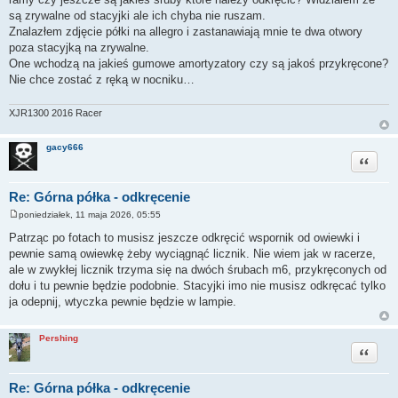
są zrywalne od stacyjki ale ich chyba nie ruszam.
Znalazłem zdjęcie półki na allegro i zastanawiają mnie te dwa otwory
poza stacyjką na zrywalne.
One wchodzą na jakieś gumowe amortyzatory czy są jakoś przykręcone?
Nie chce zostać z ręką w nocniku…
XJR1300 2016 Racer
gacy666
Cytuj
Re: Górna półka - odkręcenie
poniedziałek, 11 maja 2026, 05:55
P
o
Patrząc po fotach to musisz jeszcze odkręcić wspornik od owiewki i
s
pewnie samą owiewkę żeby wyciągnąć licznik. Nie wiem jak w racerze,
t
ale w zwykłej licznik trzyma się na dwóch śrubach m6, przykręconych od
dołu i tu pewnie będzie podobnie. Stacyjki imo nie musisz odkręcać tylko
ja odepnij, wtyczka pewnie będzie w lampie.
Pershing
Cytuj
Re: Górna półka - odkręcenie