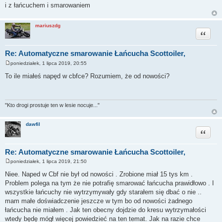
i z łańcuchem i smarowaniem
mariuszdg
Cytuj
Re: Automatyczne smarowanie Łańcucha Scottoiler,
poniedziałek, 1 lipca 2019, 20:55
P
o
To ile miałeś napęd w cbfce? Rozumiem, że od nowości?
s
t
"Kto drogi prostuje ten w lesie nocuje..."
dawfil
Cytuj
Re: Automatyczne smarowanie Łańcucha Scottoiler,
poniedziałek, 1 lipca 2019, 21:50
P
o
Niee. Naped w Cbf nie był od nowości . Zrobione miał 15 tys km .
s
Problem polega na tym że nie potrafię smarować łańcucha prawidłowo . I
t
wszystkie łańcuchy nie wytrzymywały gdy starałem się dbać o nie ..
mam małe doświadczenie jeszcze w tym bo od nowości żadnego
łańcucha nie miałem . Jak ten obecny dojdzie do kresu wytrzymałości
wtedy będę mógł więcej powiedzieć na ten temat. Jak na razie chce