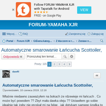
Follow FORUM-YAMAHA XJR
with Tapatalk for Android
VIEW
FREE - on Google Play
FORUM-YAMAHA XJR
Więcej…
FAQ
Zarejestruj się
Zaloguj się
Portal
Forum XJR
Główna kategoria forum
Z kluczem w ręku.
Zestaw napędowy.
zu
Automatyczne smarowanie Łańcucha Scottoiler,
kaj
Odpowiedz
Posty: 115
1
2
3
4
dawfil
Cytuj
Automatyczne smarowanie Łańcucha Scottoiler,
poniedziałek, 10 czerwca 2019, 12:16
P
o
Właśnie niedawno zauważyłem na bokach że rdzewieje mi łańcuch . Co
s
może być powodem ?? Zbyt mała dawka oleju ?? Ustawiłem go sobie
t
idealnie tak żeby nie pryskał mi na felgę , jak dotykam samego środka to