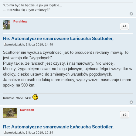
"Co ma być to będzie, a jak już będzie...
... to trzeba się z tym zmierzyć"
Pershing
Cytuj
Re: Automatyczne smarowanie Łańcucha Scottoiler,
poniedziałek, 1 lipca 2019, 14:49
P
o
Scottoiler nie wydłuża zywotnosci jak to producent i reklamy mówią. To
s
jest wersja dla ''wygodnych".
t
Plusy takie, że łańcuch jest czysty, i nasmarowany. Nic wiecej.
Minusy, żyga olejem nawet na biegu jałowym, ujebana felga i wszystko w
okolicy, ciezko ustawic do zmiennych warunków pogodowych.
Ja naleze do osób co lubią stare metody, wyczyszcze, nasmaruje i mam
spokoj na 500 km.
Kontakt 782267431
Davidson
Cytuj
Re: Automatyczne smarowanie Łańcucha Scottoiler,
poniedziałek, 1 lipca 2019, 15:24
P