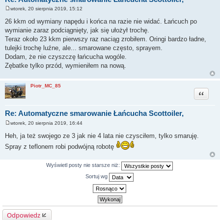
wtorek, 20 sierpnia 2019, 15:12
P
o
26 kkm od wymiany napędu i końca na razie nie widać. Łańcuch po
s
wymianie zaraz podciągnięty, jak się ułożył trochę.
t
Teraz około 23 kkm pierwszy raz naciąg zrobiłem. Oringi bardzo ładne,
tulejki trochę luźne, ale... smarowane często, sprayem.
Dodam, że nie czyszczę łańcucha wogóle.
Zębatke tylko przód, wymieniłem na nową.
Piotr_MC_85
Cytuj
Re: Automatyczne smarowanie Łańcucha Scottoiler,
wtorek, 20 sierpnia 2019, 16:44
P
o
Heh, ja też swojego ze 3 jak nie 4 lata nie czysciłem, tylko smaruję.
s
t
Spray z teflonem robi podwójną robotę
Wyświetl posty nie starsze niż:
Sortuj wg
Odpowiedz