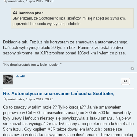
poniedziałek, 1 lipca 2019, 20:23
P
o
s
Davidson pisze:
t
Stwierdzam, że Scottoiler to lipa. skończył mi się napęd po 33tys km.
poprzedni bez scota wytrzymał podobnie.
Dokładnie tak. Też już nie korzystam ze smarowania automatycznego.
Łańcuch wytrzymuje około 30 tyś z i bez. Pomimo, że ostatnie dwa
sezony skromne, na XJR zrobiłem ponad 106tyś km i wiem co pisze.
"Kto drogi prostuje ten w lesie nocuje..."
dawfil
Cytuj
Re: Automatyczne smarowanie Łańcucha Scottoiler,
poniedziałek, 1 lipca 2019, 20:26
P
o
Co to znaczy w takim razie ?? Tylko korozja?? Ja nie smarowalem
s
poprawnie w Cbf 600 - stosowałem zasadę co 300 do 500 km nawet gdy
t
były ulewy i łańcuch niestety się powykrzywial z braku smaru . Najpierw
się zaczal tak wyciągać że raz był ciasny a po przekreceniu kołem 4 albo
5 cm luzu . Gdy kupiłem XJR takze dowalilem łańcuch : ostrzejsze
dogazowki i w dodatku niewystarczająca ilość smaru . Teraz mam spokój