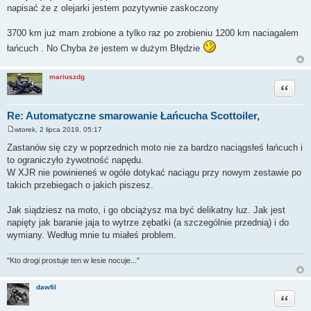
napisać że z olejarki jestem pozytywnie zaskoczony
3700 km już mam zrobione a tylko raz po zrobieniu 1200 km naciagalem
łańcuch . No Chyba że jestem w dużym Błędzie
mariuszdg
Cytuj
Re: Automatyczne smarowanie Łańcucha Scottoiler,
wtorek, 2 lipca 2019, 05:17
P
o
Zastanów się czy w poprzednich moto nie za bardzo naciągsłeś łańcuch i
s
to ograniczyło żywotność napędu.
t
W XJR nie powinieneś w ogóle dotykać naciągu przy nowym zestawie po
takich przebiegach o jakich piszesz.
Jak siądziesz na moto, i go obciążysz ma być delikatny luz. Jak jest
napięty jak baranie jaja to wytrze zębatki (a szczególnie przednią) i do
wymiany. Według mnie tu miałeś problem.
"Kto drogi prostuje ten w lesie nocuje..."
dawfil
Cytuj