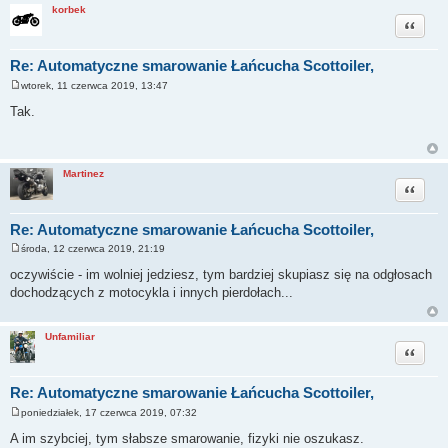
korbek
Cytuj
Re: Automatyczne smarowanie Łańcucha Scottoiler,
wtorek, 11 czerwca 2019, 13:47
P
o
Tak.
s
t
Martinez
Cytuj
Re: Automatyczne smarowanie Łańcucha Scottoiler,
środa, 12 czerwca 2019, 21:19
P
o
oczywiście - im wolniej jedziesz, tym bardziej skupiasz się na odgłosach
s
dochodzących z motocykla i innych pierdołach...
t
Unfamiliar
Cytuj
Re: Automatyczne smarowanie Łańcucha Scottoiler,
poniedziałek, 17 czerwca 2019, 07:32
P
o
A im szybciej, tym słabsze smarowanie, fizyki nie oszukasz.
s