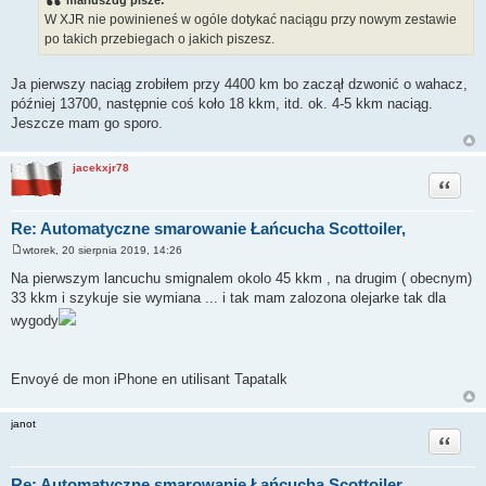
mariuszdg pisze:
W XJR nie powinieneś w ogóle dotykać naciągu przy nowym zestawie
po takich przebiegach o jakich piszesz.
Ja pierwszy naciąg zrobiłem przy 4400 km bo zaczął dzwonić o wahacz,
później 13700, następnie coś koło 18 kkm, itd. ok. 4-5 kkm naciąg.
Jeszcze mam go sporo.
jacekxjr78
Cytuj
Re: Automatyczne smarowanie Łańcucha Scottoiler,
wtorek, 20 sierpnia 2019, 14:26
P
o
Na pierwszym lancuchu smignalem okolo 45 kkm , na drugim ( obecnym)
s
33 kkm i szykuje sie wymiana ... i tak mam zalozona olejarke tak dla
t
wygody
Envoyé de mon iPhone en utilisant Tapatalk
janot
Cytuj
Re: Automatyczne smarowanie Łańcucha Scottoiler,