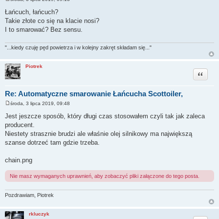
P
o
Łańcuch, łańcuch?
s
Takie złote co się na klacie nosi?
t
I to smarować? Bez sensu.
"...kiedy czuję pęd powietrza i w kolejny zakręt składam się..."
Piotrek
Cytuj
Re: Automatyczne smarowanie Łańcucha Scottoiler,
środa, 3 lipca 2019, 09:48
P
o
Jest jeszcze sposób, który długi czas stosowałem czyli tak jak zaleca
s
producent.
t
Niestety strasznie brudzi ale właśnie olej silnikowy ma największą
szanse dotrzeć tam gdzie trzeba.
chain.png
Nie masz wymaganych uprawnień, aby zobaczyć pliki załączone do tego posta.
Pozdrawiam, Piotrek
rkluczyk