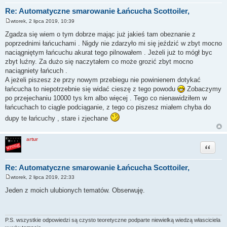
Re: Automatyczne smarowanie Łańcucha Scottoiler,
wtorek, 2 lipca 2019, 10:39
P
o
Zgadza się wiem o tym dobrze mając już jakieś tam obeznanie z
s
poprzednimi łańcuchami . Nigdy nie zdarzyło mi się jeździć w zbyt mocno
t
naciągniętym łańcuchu akurat tego pilnowałem . Jeżeli już to mógł byc
zbyt luźny. Za dużo się naczytałem co może grozić zbyt mocno
naciągniety łańcuch .
A jeżeli piszesz że przy nowym przebiegu nie powinienem dotykać
łańcucha to niepotrzebnie się widać cieszę z tego powodu
Zobaczymy
po przejechaniu 10000 tys km albo więcej . Tego co nienawidziłem w
łańcuchach to ciągle podciąganie, z tego co piszesz miałem chyba do
dupy te łańcuchy , stare i zjechane
artur
Cytuj
Re: Automatyczne smarowanie Łańcucha Scottoiler,
wtorek, 2 lipca 2019, 22:33
P
o
Jeden z moich ulubionych tematów. Obserwuję.
s
t
P.S. wszystkie odpowiedzi są czysto teoretyczne podparte niewielką wiedzą własciciela