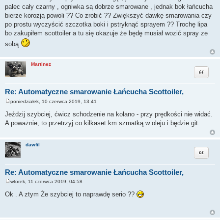
palec cały czarny , ogniwka są dobrze smarowane , jednak bok łańcucha
bierze korozją powoli ?? Co zrobić ?? Zwiększyć dawkę smarowania czy
po prostu wyczyścić szczotka boki i pstryknąć sprayem ?? Trochę lipa
bo zakupiłem scottoiler a tu się okazuje że będę musiał wozić spray ze
sobą
Martinez
Cytuj
Re: Automatyczne smarowanie Łańcucha Scottoiler,
poniedziałek, 10 czerwca 2019, 13:41
P
o
Jeździj szybciej, ćwicz schodzenie na kolano - przy prędkości nie widać.
s
A poważnie, to przetrzyj co kilkaset km szmatką w oleju i będzie git.
t
dawfil
Cytuj
Re: Automatyczne smarowanie Łańcucha Scottoiler,
wtorek, 11 czerwca 2019, 04:58
P
o
Ok . A ztym Że szybciej to naprawdę serio ??
s
t