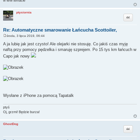
w w/w temacie
ptysiornia
Cytuj
Re: Automatyczne smarowanie Łańcucha Scottoiler,
środa, 3 lipca 2019, 06:44
P
o
A ja lubię jak jest czysto! Ale olejarki nie stosuję. Co jakiś czas myję
s
naftą przy pomocy pędzelka i smaruję szprejem. Po 15 tys km łańcuch w
t
Capo jak nowy
Wysłane z iPhone za pomocą Tapatalk
ptyś
Oj, grzmi! Będzie burza!
GhostDog
Cytuj