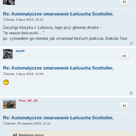
Cytuj
Re: Automatyczne smarowanie Łańcucha Scottoiler,
środa, 3 lipca 2019, 10:12
P
o
Zacytuję klasyka z Lubosza, tego przy głównej drodze -
s
"te wasze łańcuszki...."
t
ps. cytowałem go również jak smarował łanćuch podczas Drakula Tour
dawfil
Cytuj
Re: Automatyczne smarowanie Łańcucha Scottoiler,
środa, 3 lipca 2019, 15:05
P
o
s
t
Piotr_MC_85
Cytuj
Re: Automatyczne smarowanie Łańcucha Scottoiler,
wtorek, 20 sierpnia 2019, 12:11
P
o
s
Davidson pisze: