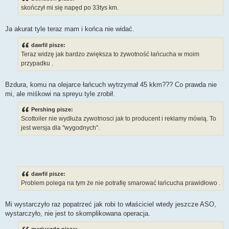
t
skończył mi się napęd po 33tys km.
Ja akurat tyle teraz mam i końca nie widać.
dawfil pisze:
Teraz widzę jak bardzo zwiększa to żywotność łańcucha w moim
przypadku .
Bzdura, komu na olejarce łańcuch wytrzymał 45 kkm??? Co prawda nie
mi, ale miśkowi na spreyu tyle zrobił.
Pershing pisze:
Scottoiler nie wydłuża zywotnosci jak to producent i reklamy mówią. To
jest wersja dla ''wygodnych".
dawfil pisze:
Problem polega na tym że nie potrafię smarować łańcucha prawidłowo .
Mi wystarczyło raz popatrzeć jak robi to właściciel wtedy jeszcze ASO,
wystarczyło, nie jest to skomplikowana operacja.