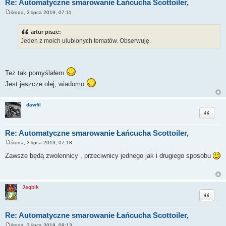
Re: Automatyczne smarowanie Łańcucha Scottoiler,
środa, 3 lipca 2019, 07:11
P
o
s
artur pisze:
t
Jeden z moich ulubionych tematów. Obserwuję.
Też tak pomyślałem
Jest jeszcze olej, wiadomo
dawfil
Cytuj
Re: Automatyczne smarowanie Łańcucha Scottoiler,
środa, 3 lipca 2019, 07:18
P
o
Zawsze będą zwolennicy , przeciwnicy jednego jak i drugiego sposobu
s
t
Jaqbik
Cytuj
Re: Automatyczne smarowanie Łańcucha Scottoiler,
środa, 3 lipca 2019, 09:13