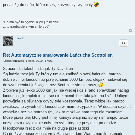
o
ja należę do osób, które miały, korzystały, wyjebały
s
t
"Co ma być to będzie, a jak już będzie...
... to trzeba się z tym zmierzyć"
dawfil
Cytuj
Re: Automatyczne smarowanie Łańcucha Scottoiler,
poniedziałek, 1 lipca 2019, 17:01
P
o
Szacun dla takich ludzi jak Ty Davidson .
s
Są ludzie tacy jak Ty którzy umieją zadbać o swój łańcuch i bardzo
t
dobrze , mój łańcuch po przejechaniu 3000 km bez olejarki nadawał się
do wyrzucenia i już więcej bez Scottoiler się nie ruszę
Zrobiłem już lekko 2000 km jak nie więcej i dziś rano sprawdzam naciąg
łańcucha , kompletnie nic się nie zmienil. Luz taki jaki ma być . Dałbym
podwójnie za oliwiarka gdyby tyle kosztowała. Teraz widzę jak bardzo
zwiększa to żywotność łańcucha w moim przypadku . W dodatku czyścić
właściwie też nie potrzebuje , jak to możliwe sam tego nie rozumiem.
Może przez olej który jest innej konsystencji niż spray i smarując także
oczyszcza / wypłukuje cały ten syf który się przykleja po drodze .
Nieodzowna rzecz dla mnie na długie przejażdżki
Co do żywotności zobaczymy Panowie i dam Wam znać ile przejadę.