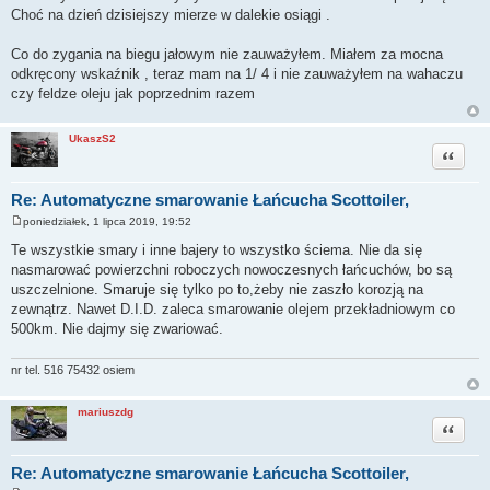
Choć na dzień dzisiejszy mierze w dalekie osiągi .
Co do zygania na biegu jałowym nie zauważyłem. Miałem za mocna
odkręcony wskaźnik , teraz mam na 1/ 4 i nie zauważyłem na wahaczu
czy feldze oleju jak poprzednim razem
UkaszS2
Cytuj
Re: Automatyczne smarowanie Łańcucha Scottoiler,
poniedziałek, 1 lipca 2019, 19:52
P
o
Te wszystkie smary i inne bajery to wszystko ściema. Nie da się
s
nasmarować powierzchni roboczych nowoczesnych łańcuchów, bo są
t
uszczelnione. Smaruje się tylko po to,żeby nie zaszło korozją na
zewnątrz. Nawet D.I.D. zaleca smarowanie olejem przekładniowym co
500km. Nie dajmy się zwariować.
nr tel. 516 75432 osiem
mariuszdg
Cytuj
Re: Automatyczne smarowanie Łańcucha Scottoiler,