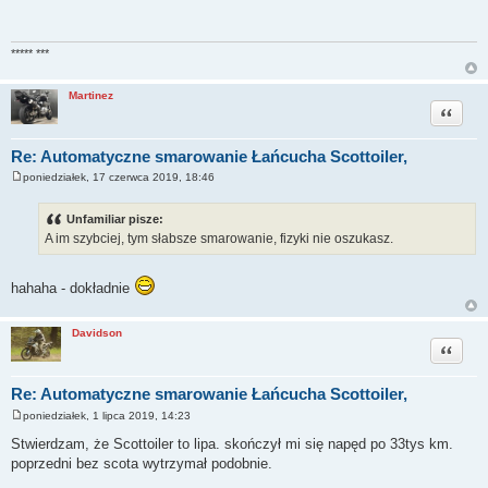
t
***** ***
Martinez
Cytuj
Re: Automatyczne smarowanie Łańcucha Scottoiler,
poniedziałek, 17 czerwca 2019, 18:46
P
o
s
Unfamiliar pisze:
t
A im szybciej, tym słabsze smarowanie, fizyki nie oszukasz.
hahaha - dokładnie
Davidson
Cytuj
Re: Automatyczne smarowanie Łańcucha Scottoiler,
poniedziałek, 1 lipca 2019, 14:23
P
o
Stwierdzam, że Scottoiler to lipa. skończył mi się napęd po 33tys km.
s
poprzedni bez scota wytrzymał podobnie.
t